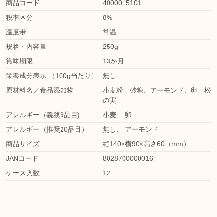
商品コード
4000015101
税率区分
8%
温度帯
常温
規格・内容量
250g
賞味期限
13か月
栄養成分表示 （100g当たり）
無し
原材料名／食品添加物
小麦粉、砂糖、アーモンド、卵、松
の実
アレルギー（義務9品目)
小麦
、
卵
アレルギー（推奨20品目）
無し
、
アーモンド
商品サイズ
縦140×横90×高さ60（mm）
JANコード
8028700000016
ケース入数
12