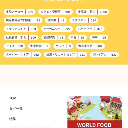
食品メーカー
カフェ・喫茶店
食品卸・商社
139
591
1005
農産物食品専門商社
無添加
イタリアン
73
41
514
ドラッグストア
オーガニック
パーティー
329
222
395
社員食堂・学食
酒類卸売
中食
中華
109
98
87
65
アイス
中華料理
ナッツ
食品小売店
30
7
5
992
スーパー・ストア
酒屋・リカーショップ
プレミアム
852
841
632
百貨店・デパート
ハイクオリティ
記念日
533
424
417
雑貨販売店
ヘルシー
リラックス
351
323
323
コンビニエンスストア
加工食品卸売
ホテル・旅館
314
303
285
レストラン
観光地・売店
ギフト
276
250
250
ブライダル・冠婚葬祭
通信販売
レジャー施設
245
208
198
TOP
アウトドア
美容
ランチ
テーマパーク
198
192
192
176
タグ一覧
ピクニック
BBQ施設
母の日
キャンプ施設
175
173
170
167
特集
レジャー
ドイツ料理
父の日
海の家
167
164
161
158