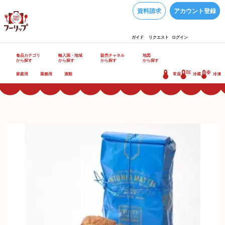
資料請求
アカウント登録
ガイド
リクエスト
ログイン
食品カテゴリ
輸入国・地域
販売チャネル
地図
から探す
から探す
から探す
から探す
家庭用
業務用
酒類
常温
冷蔵
冷凍