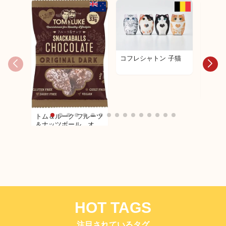
コフレシャトン 子猫
コフレ
ップ
トム＆ルーク フルーツ
＆ナッツボール オリ
ジナル３３ｇ
HOT TAGS
注目されているタグ