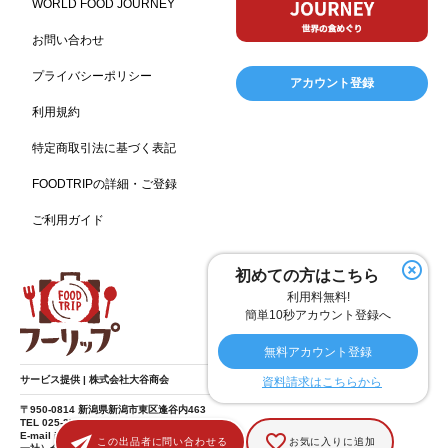
WORLD FOOD JOURNEY
フランス料理
ヘルス関連施設
フードサービス
157
156
155
お問い合わせ
温浴施設
エステ
ケータリング
SA/PA
153
149
141
137
スポーツ
スポーツ関連施設
フィットネス
134
130
128
プライバシーポリシー
アカウント登録
ホームセンター
理容・美容
女性
プール
128
127
125
122
利用規約
食材宅配業
バレンタイン
かわいい
122
120
116
特定商取引法に基づく表記
クリスマス
アミューズメント施設
お菓子
115
104
103
FOODTRIPの詳細・ご登録
フルーツ
洋食
夏
アレルゲンフリー
99
98
97
92
ご利用ガイド
家族
バー
ベーカリー
農場・牧場
91
89
87
86
温泉
キッチンカー
春
居酒屋
84
84
82
75
SDGs
75
初めての方はこちら
ファミリーレストラン
スイーツ
環境にやさしい
74
72
70
利用料無料!
こどもの日
給食
アジア・エスニック
ハロウィン
69
67
65
64
簡単10秒アカウント登録へ
和食
サウナ
ダイエット
秋
こども
63
59
58
57
57
無料アカウント登録
テイクアウト・デリバリー
冬
ドライブ
55
53
40
サービス提供 | 株式会社大谷商会
資料請求はこちらから
ヴィーガン
焼肉
食肉・卵専門商社
38
37
36
〒950-0814 新潟県新潟市東区逢谷内463
TEL 025-275-8185
グルテンフリー
パスタ
男性
ドリンク
36
35
34
33
E-mail info@food-trip.jp
この出品者に問い合わせる
お気に入りに追加