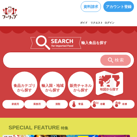
資料請求
アカウント登録
ガイド
リクエスト
ログイン
輸入食品を探す
検索
食品カテゴリ
輸入国・地域
販売チャネル
から探す
から探す
から探す
家庭用
業務用
酒類
常温
冷蔵
冷凍
SPECIAL FEATURE
特集