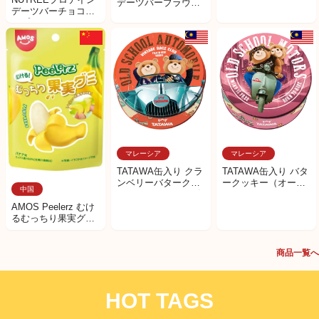
デーツバーブラウニ
デーツバーチョコチ
ー＆ヘーゼルナッツ
ップ
マレーシア
マレーシア
TATAWA缶入り クラ
TATAWA缶入り バタ
ンベリーバタークッ
ークッキー（オート
中国
キー（オートモービ
バイ）
ル）
AMOS Peelerz むけ
るむっちり果実グミ
バナナ
商品一覧へ
HOT TAGS