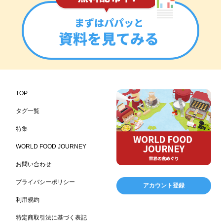
フランス料理
ヘルス関連施設
フードサービス
157
156
155
温浴施設
エステ
ケータリング
SA/PA
153
149
141
137
スポーツ
スポーツ関連施設
フィットネス
134
130
128
ホームセンター
理容・美容
女性
プール
128
127
125
122
食材宅配業
バレンタイン
かわいい
122
120
116
クリスマス
アミューズメント施設
お菓子
115
104
103
TOP
フルーツ
洋食
夏
アレルゲンフリー
99
98
97
92
タグ一覧
家族
バー
ベーカリー
農場・牧場
91
89
87
86
特集
温泉
キッチンカー
春
居酒屋
84
84
82
SDGs
75
75
ファミリーレストラン
スイーツ
環境にやさしい
74
72
70
WORLD FOOD JOURNEY
こどもの日
給食
アジア・エスニック
ハロウィン
69
67
65
64
お問い合わせ
和食
サウナ
ダイエット
こども
秋
63
59
58
57
57
プライバシーポリシー
アカウント登録
テイクアウト・デリバリー
冬
ドライブ
55
53
40
利用規約
ヴィーガン
焼肉
グルテンフリー
38
37
36
特定商取引法に基づく表記
食肉・卵専門商社
男性
ドリンク
イースター
36
34
33
30