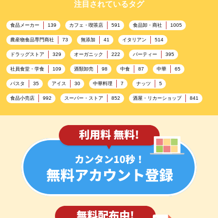
注目されているタグ
食品メーカー
カフェ・喫茶店
食品卸・商社
139
591
1005
農産物食品専門商社
無添加
イタリアン
73
41
514
ドラッグストア
オーガニック
パーティー
329
222
395
社員食堂・学食
酒類卸売
中食
中華
109
98
87
65
パスタ
アイス
中華料理
ナッツ
35
30
7
5
食品小売店
スーパー・ストア
酒屋・リカーショップ
992
852
841
プレミアム
百貨店・デパート
ハイクオリティ
632
533
424
記念日
雑貨販売店
リラックス
ヘルシー
417
351
323
323
コンビニエンスストア
加工食品卸売
ホテル・旅館
314
303
285
レストラン
ギフト
観光地・売店
276
250
250
ブライダル・冠婚葬祭
通信販売
アウトドア
245
208
198
レジャー施設
ランチ
美容
テーマパーク
198
192
192
176
ピクニック
BBQ施設
母の日
レジャー
175
173
170
167
キャンプ施設
ドイツ料理
父の日
海の家
167
164
161
158