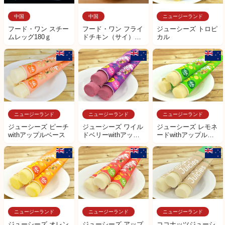
中国
中国
ニュージーランド
フード・ワン スチー
フード・ワン フライ
ジューシーズ トロピ
ムレッグ180ｇ
ドチキン（サイ）
カル
100ｇ
ニュージーランド
ニュージーランド
ニュージーランド
ジューシーズ ピーチ
ジューシーズ ワイル
ジューシーズ レモネ
withアップルベース
ドベリーwithアップ
ードwithアップルベ
ルベース
ース
ニュージーランド
ニュージーランド
ニュージーランド
ジューシーズ オレン
ジューシーズ アップ
ココナッツジューシ