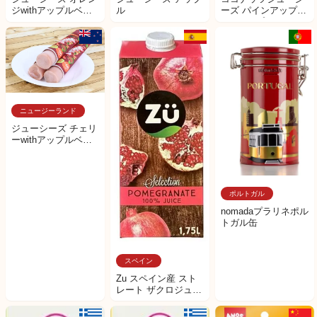
ジwithアップルベー
ル
ーズ パインアップル
ス
withアップルベース
ニュージーランド
ジューシーズ チェリ
ーwithアップルベー
ス
ポルトガル
nomadaプラリネポル
トガル缶
スペイン
Zu スペイン産 スト
レート ザクロジュー
ス