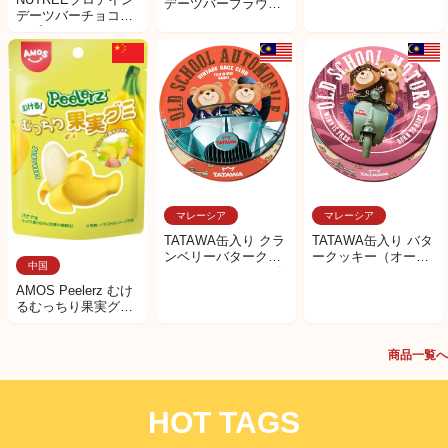
デーツバーブラウニ
デーツバーチョコチ
ー＆ヘーゼルナッツ
ップ
マレーシア
マレーシア
TATAWA缶入り クラ
TATAWA缶入り バタ
ンベリーバタークッ
ークッキー（オート
中国
キー（オートモービ
バイ）
ル）
AMOS Peelerz むけ
るむっちり果実グミ
バナナ
商品一覧へ
HOT TAGS