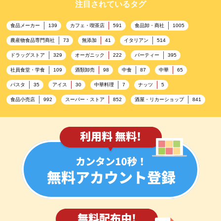
注目されているタグ
食品メーカー
カフェ・喫茶店
食品卸・商社
139
591
1005
農産物食品専門商社
無添加
イタリアン
73
41
514
ドラッグストア
オーガニック
パーティー
329
222
395
社員食堂・学食
酒類卸売
中食
中華
109
98
87
65
パスタ
アイス
中華料理
ナッツ
35
30
7
5
食品小売店
スーパー・ストア
酒屋・リカーショップ
992
852
841
プレミアム
百貨店・デパート
ハイクオリティ
632
533
424
記念日
雑貨販売店
リラックス
ヘルシー
417
351
323
323
コンビニエンスストア
加工食品卸売
ホテル・旅館
314
303
285
レストラン
ギフト
観光地・売店
276
250
250
ブライダル・冠婚葬祭
通信販売
アウトドア
245
208
198
レジャー施設
ランチ
美容
テーマパーク
198
192
192
176
ピクニック
BBQ施設
母の日
レジャー
175
173
170
167
キャンプ施設
ドイツ料理
父の日
海の家
167
164
161
158