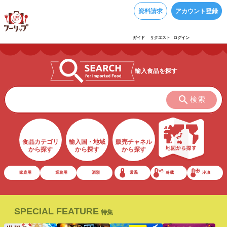
資料請求
アカウント登録
ガイド
リクエスト
ログイン
輸入食品を探す
検索
食品カテゴリ
輸入国・地域
販売チャネル
から探す
から探す
から探す
家庭用
業務用
酒類
常温
冷蔵
冷凍
SPECIAL FEATURE
特集