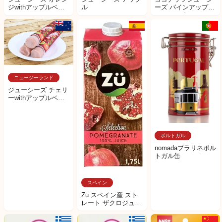
ジwithアップルベー
ル
ーズ パインアップル
ス
withアップルベース
ニュージーランド
ジューシーズ チェリ
ーwithアップルベー
ス
ポルトガル
nomadaプラリネポル
トガル缶
スペイン
Zu スペイン産 スト
レート ザクロジュー
ス