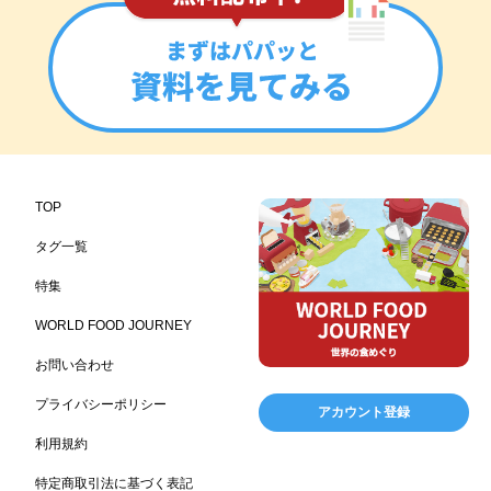
フランス料理
ヘルス関連施設
フードサービス
157
156
155
温浴施設
エステ
ケータリング
SA/PA
153
149
141
137
スポーツ
スポーツ関連施設
フィットネス
134
130
128
ホームセンター
理容・美容
女性
プール
128
127
125
122
食材宅配業
バレンタイン
かわいい
122
120
116
クリスマス
アミューズメント施設
お菓子
115
104
103
TOP
フルーツ
洋食
夏
アレルゲンフリー
99
98
97
92
タグ一覧
家族
バー
ベーカリー
農場・牧場
91
89
87
86
特集
温泉
キッチンカー
春
居酒屋
84
84
82
SDGs
75
75
ファミリーレストラン
スイーツ
環境にやさしい
74
72
70
WORLD FOOD JOURNEY
こどもの日
給食
アジア・エスニック
ハロウィン
69
67
65
64
お問い合わせ
和食
サウナ
ダイエット
こども
秋
63
59
58
57
57
プライバシーポリシー
アカウント登録
テイクアウト・デリバリー
冬
ドライブ
55
53
40
利用規約
ヴィーガン
焼肉
グルテンフリー
38
37
36
特定商取引法に基づく表記
食肉・卵専門商社
男性
ドリンク
イースター
36
34
33
30