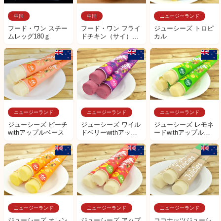
中国
中国
ニュージーランド
フード・ワン スチー
フード・ワン フライ
ジューシーズ トロピ
ムレッグ180ｇ
ドチキン（サイ）
カル
100ｇ
ニュージーランド
ニュージーランド
ニュージーランド
ジューシーズ ピーチ
ジューシーズ ワイル
ジューシーズ レモネ
withアップルベース
ドベリーwithアップ
ードwithアップルベ
ルベース
ース
ニュージーランド
ニュージーランド
ニュージーランド
ジューシーズ オレン
ジューシーズ アップ
ココナッツジューシ