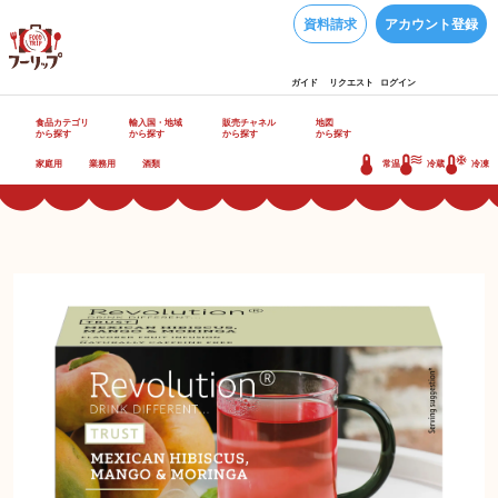
資料請求
アカウント登録
ガイド
リクエスト
ログイン
食品カテゴリ
輸入国・地域
販売チャネル
地図
から探す
から探す
から探す
から探す
家庭用
業務用
酒類
常温
冷蔵
冷凍