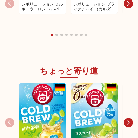
レボリューション ミル
レボリューション ブラ
レボリ
キーウーロン （ルバー
ックチャイ （カルダモ
アミン
ブ＆ローズフラワー）
ン、ジンジャー＆バニ
ト
ラ）
ちょっと寄り道