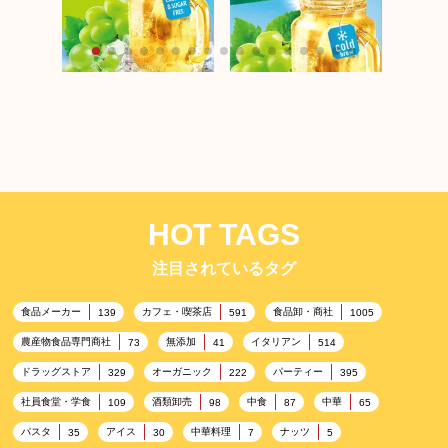
ポンパ
ポンパドール 【季節限
定】コ
定】コールドブリュ
ー パ
ー マスカット 18テ
ンゴー
ポンパドール 【季節限
ィーバッグ
グ
定】コールドブリュ
ー マスカット 8テ
ィーバッグ
HOT TAGS
注目されているタグ
食品メーカー
カフェ・喫茶店
食品卸・商社
139
591
1005
農産物食品専門商社
無添加
イタリアン
73
41
514
ドラッグストア
オーガニック
パーティー
329
222
395
社員食堂・学食
酒類卸売
中食
中華
109
98
87
65
パスタ
アイス
中華料理
ナッツ
35
30
7
5