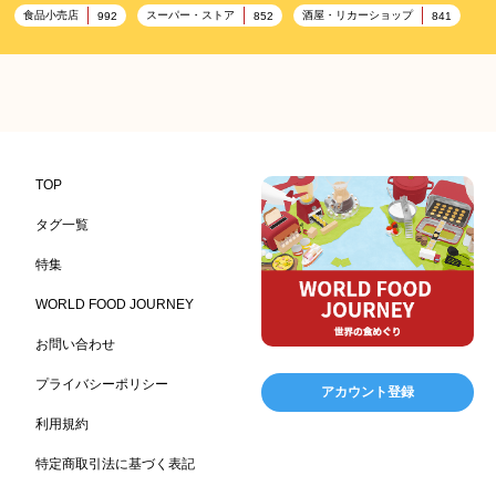
食品小売店
スーパー・ストア
酒屋・リカーショップ
992
852
841
プレミアム
百貨店・デパート
ハイクオリティ
632
533
424
記念日
雑貨販売店
リラックス
ヘルシー
417
351
323
323
コンビニエンスストア
加工食品卸売
ホテル・旅館
314
303
285
レストラン
ギフト
観光地・売店
276
250
250
ブライダル・冠婚葬祭
通信販売
アウトドア
245
208
198
TOP
レジャー施設
ランチ
美容
テーマパーク
198
192
192
176
タグ一覧
ピクニック
BBQ施設
母の日
レジャー
175
173
170
167
特集
キャンプ施設
ドイツ料理
父の日
海の家
167
164
161
158
WORLD FOOD JOURNEY
フランス料理
ヘルス関連施設
フードサービス
157
156
155
お問い合わせ
温浴施設
エステ
ケータリング
SA/PA
153
149
141
137
スポーツ
スポーツ関連施設
フィットネス
134
130
128
プライバシーポリシー
アカウント登録
ホームセンター
理容・美容
女性
プール
128
127
125
122
利用規約
食材宅配業
バレンタイン
かわいい
122
120
116
特定商取引法に基づく表記
クリスマス
アミューズメント施設
お菓子
115
104
103