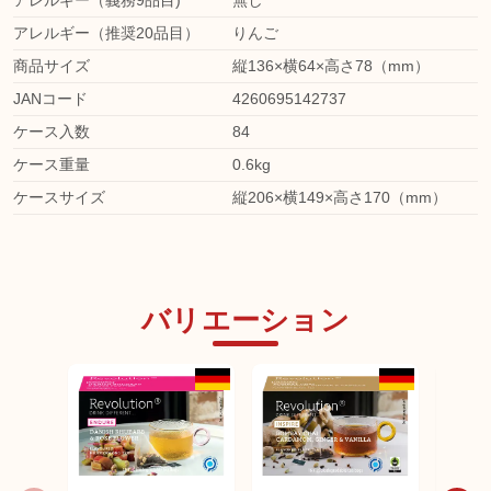
アレルギー（義務9品目)
無し
アレルギー（推奨20品目）
りんご
商品サイズ
縦136×横64×高さ78（mm）
JANコード
4260695142737
ケース入数
84
ケース重量
0.6kg
ケースサイズ
縦206×横149×高さ170（mm）
バリエーション