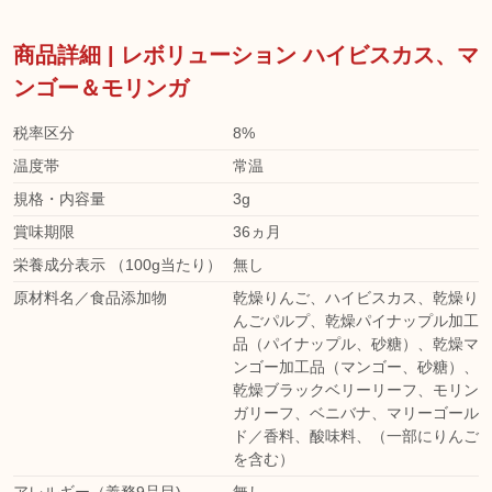
商品詳細 | レボリューション ハイビスカス、マ
ンゴー＆モリンガ
税率区分
8%
温度帯
常温
規格・内容量
3g
賞味期限
36ヵ月
栄養成分表示 （100g当たり）
無し
原材料名／食品添加物
乾燥りんご、ハイビスカス、乾燥り
んごパルプ、乾燥パイナップル加工
品（パイナップル、砂糖）、乾燥マ
ンゴー加工品（マンゴー、砂糖）、
乾燥ブラックベリーリーフ、モリン
ガリーフ、ベニバナ、マリーゴール
ド／香料、酸味料、（一部にりんご
を含む）