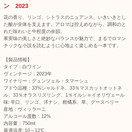
ン 2023
花の香り、リンゴ、シトラスのニュアンス。いきいきとし
た酸が全体を支えます。アロマは控えめながら、調和のと
れた味わいと中程度の余韻。
果実味の美しさと絶妙なバランスが魅力で、まるでロマン
チックな小説を読むように心地よく楽しめる一本です。
【製品情報】
タイプ：白ワイン
ヴィンテージ：2023年
ワイナリー：グュンツェル・タマーシュ
ブドウ品種：33%シャルドネ、33％マスカットオットネ
ル、33％オラスリズリング、1％イルシャイオリヴェール
味: 辛口、リンゴ、洋ナシ、柑橘系、草、グースベリー
産地：ヴィッラーニ
アルコール度数：12%
内容量：750ml
最適温度: 10～12℃