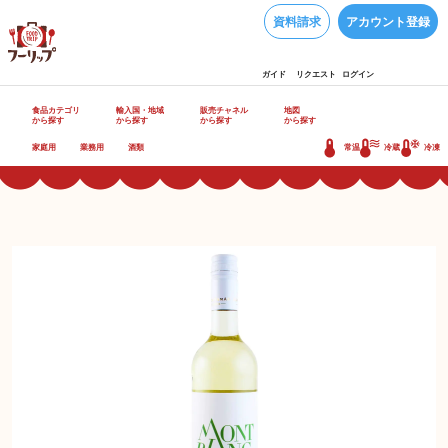
資料請求
アカウント登録
ガイド
リクエスト
ログイン
食品カテゴリ
輸入国・地域
販売チャネル
地図
から探す
から探す
から探す
から探す
家庭用
業務用
酒類
常温
冷蔵
冷凍