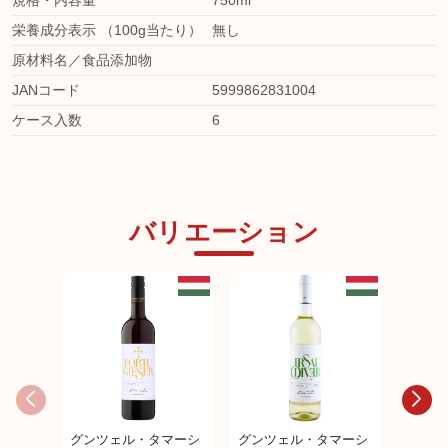
規格・内容量
750ml
栄養成分表示 （100g当たり）
無し
原材料名／食品添加物
JANコード
5999862831004
ケース入数
6
バリエーション
グンツェル・タマーシ
グンツェル・タマーシ
グンツ