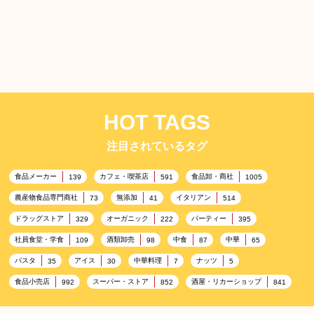
HOT TAGS
注目されているタグ
食品メーカー
カフェ・喫茶店
食品卸・商社
139
591
1005
農産物食品専門商社
無添加
イタリアン
73
41
514
ドラッグストア
オーガニック
パーティー
329
222
395
社員食堂・学食
酒類卸売
中食
中華
109
98
87
65
パスタ
アイス
中華料理
ナッツ
35
30
7
5
食品小売店
スーパー・ストア
酒屋・リカーショップ
992
852
841
プレミアム
百貨店・デパート
ハイクオリティ
632
533
424