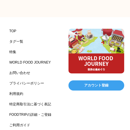
記念日
雑貨販売店
リラックス
ヘルシー
417
351
323
323
コンビニエンスストア
加工食品卸売
ホテル・旅館
314
303
285
レストラン
ギフト
観光地・売店
276
250
250
ブライダル・冠婚葬祭
通信販売
アウトドア
245
208
198
TOP
レジャー施設
ランチ
美容
テーマパーク
198
192
192
176
タグ一覧
ピクニック
BBQ施設
母の日
レジャー
175
173
170
167
特集
キャンプ施設
ドイツ料理
父の日
海の家
167
164
161
158
WORLD FOOD JOURNEY
フランス料理
ヘルス関連施設
フードサービス
157
156
155
お問い合わせ
温浴施設
エステ
ケータリング
SA/PA
153
149
141
137
スポーツ
スポーツ関連施設
フィットネス
134
130
128
プライバシーポリシー
アカウント登録
ホームセンター
理容・美容
女性
プール
128
127
125
122
利用規約
食材宅配業
バレンタイン
かわいい
122
120
116
特定商取引法に基づく表記
クリスマス
アミューズメント施設
お菓子
115
104
103
FOODTRIPの詳細・ご登録
フルーツ
洋食
夏
アレルゲンフリー
99
98
97
92
ご利用ガイド
家族
バー
ベーカリー
農場・牧場
91
89
87
86