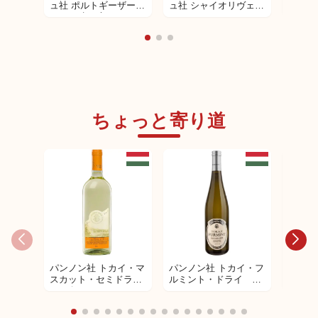
ュ社 ポルトギーザー
ュ社 シャイオリヴェー
ュ社 
2022（赤 辛口）
ル
ニヨン
口）
ちょっと寄り道
パンノン社 トカイ・マ
パンノン社 トカイ・フ
パンノ
スカット・セミドラ
ルミント・ドライ 白
スー5
イ 白ワイン
ワイン
デザー