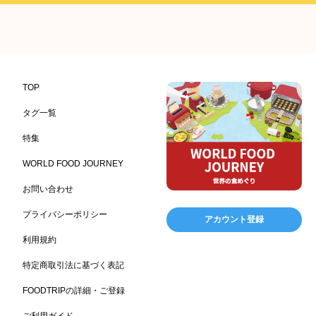
ハイクオリティ
記念日
雑貨販売店
424
417
351
ヘルシー
リラックス
コンビニエンスストア
323
323
314
加工食品卸売
ホテル・旅館
レストラン
303
285
276
観光地・売店
ギフト
ブライダル・冠婚葬祭
250
250
245
通信販売
アウトドア
レジャー施設
美容
208
198
198
192
TOP
ランチ
テーマパーク
ピクニック
BBQ施設
192
176
175
173
タグ一覧
母の日
レジャー
キャンプ施設
ドイツ料理
170
167
167
164
特集
父の日
海の家
フランス料理
161
158
157
WORLD FOOD JOURNEY
ヘルス関連施設
フードサービス
156
155
SA/PA
153
お問い合わせ
温浴施設
エステ
ケータリング
スポーツ
149
141
137
134
スポーツ関連施設
ホームセンター
フィットネス
130
128
128
プライバシーポリシー
アカウント登録
理容・美容
女性
食材宅配業
プール
127
125
122
122
利用規約
バレンタイン
かわいい
クリスマス
120
116
115
特定商取引法に基づく表記
アミューズメント施設
お菓子
フルーツ
104
103
99
FOODTRIPの詳細・ご登録
酒類卸売
洋食
夏
アレルゲンフリー
98
98
97
92