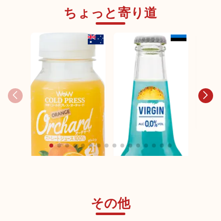
ちょっと寄り道
日本未発売
BRA
ダービ
リーアッ
その他