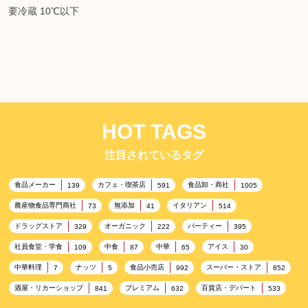
要冷蔵 10℃以下
Wow-オーチャード コ
ールドプレスストレー
ト オレンジ
HOT TAGS
Le Coq Virgin Blue
注目されているタグ
Lagoon
食品メーカー
カフェ・喫茶店
食品卸・商社
139
591
1005
農産物食品専門商社
無添加
イタリアン
73
41
514
ドラッグストア
オーガニック
パーティー
329
222
395
社員食堂・学食
中食
中華
アイス
109
87
65
30
中華料理
ナッツ
食品小売店
スーパー・ストア
7
5
992
852
酒屋・リカーショップ
プレミアム
百貨店・デパート
841
632
533