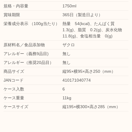
規格・内容量
1750ml
賞味期限
365日（製造日より）
栄養成分表示 （100g当たり）
熱量 54(kcal)、たんぱく質
1.3(g)、脂質 0.2(g)、炭水化物
11.8(g)、食塩相当量 0(g)
原材料名／食品添加物
ザクロ
アレルギー（義務9品目)
無し
アレルギー（推奨20品目）
無し
商品サイズ
縦95×横95×高さ250（mm）
JANコード
410171040774
ケース入数
6
ケース重量
11kg
ケースサイズ
縦195×横300×高さ285（mm）