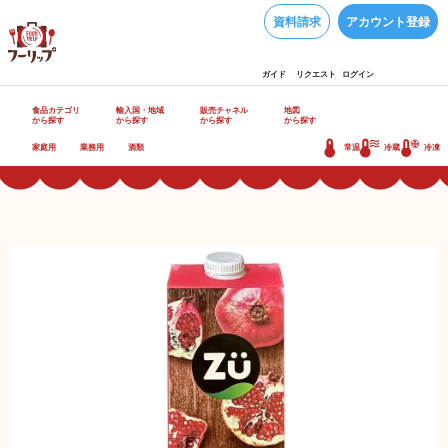
資料請求
アカウント登録
ガイド
リクエスト
ログイン
食品カテゴリ
輸入国・地域
販売チャネル
地図
から探す
から探す
から探す
から探す
家庭用
業務用
酒類
常温
冷蔵
冷凍