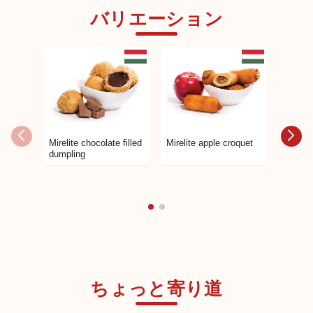
バリエーション
日本未発売
日本未発売
Mirelite chocolate filled
Mirelite apple croquet
Mirelit
dumpling
ちょっと寄り道