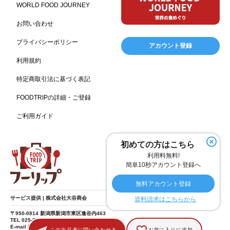
WORLD FOOD JOURNEY
フランス料理
ヘルス関連施設
フードサービス
157
156
155
お問い合わせ
温浴施設
エステ
ケータリング
SA/PA
153
149
141
137
スポーツ
スポーツ関連施設
フィットネス
134
130
128
プライバシーポリシー
アカウント登録
ホームセンター
理容・美容
女性
プール
128
127
125
122
利用規約
食材宅配業
バレンタイン
かわいい
122
120
116
特定商取引法に基づく表記
クリスマス
アミューズメント施設
お菓子
115
104
103
FOODTRIPの詳細・ご登録
フルーツ
洋食
夏
アレルゲンフリー
99
98
97
92
ご利用ガイド
家族
バー
ベーカリー
農場・牧場
91
89
87
86
温泉
キッチンカー
春
居酒屋
84
84
82
SDGs
75
75
初めての方はこちら
ファミリーレストラン
スイーツ
環境にやさしい
74
72
70
利用料無料!
こどもの日
給食
アジア・エスニック
ハロウィン
69
67
65
64
簡単10秒アカウント登録へ
和食
サウナ
ダイエット
こども
秋
63
59
58
57
57
無料アカウント登録
テイクアウト・デリバリー
冬
ドライブ
55
53
40
サービス提供 | 株式会社大谷商会
資料請求はこちらから
ヴィーガン
焼肉
グルテンフリー
38
37
36
〒950-0814 新潟県新潟市東区逢谷内463
TEL 025-275-8185
食肉・卵専門商社
男性
ドリンク
イースター
36
34
33
30
E-mail info@food-trip.jp
この出品者に問い合わせる
お気に入りに追加