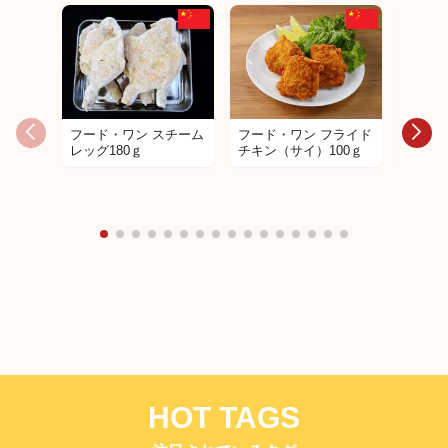
フード・ワン スチーム
フード・ワン フライド
フード
レッグ180ｇ
チキン（サイ）100ｇ
レッグ
180g
HOT TAGS