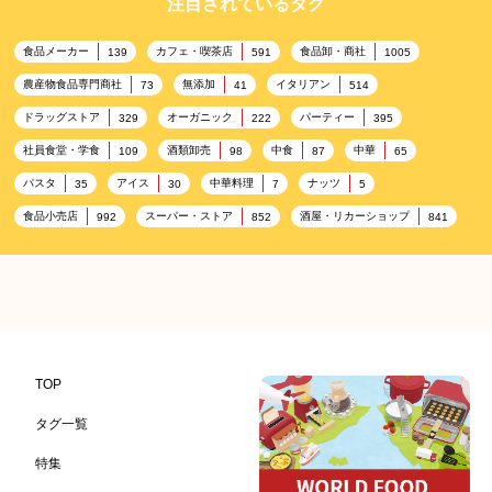
注目されているタグ
食品メーカー
カフェ・喫茶店
食品卸・商社
139
591
1005
農産物食品専門商社
無添加
イタリアン
73
41
514
ドラッグストア
オーガニック
パーティー
329
222
395
社員食堂・学食
酒類卸売
中食
中華
109
98
87
65
パスタ
アイス
中華料理
ナッツ
35
30
7
5
食品小売店
スーパー・ストア
酒屋・リカーショップ
992
852
841
プレミアム
百貨店・デパート
ハイクオリティ
632
533
424
記念日
雑貨販売店
リラックス
ヘルシー
417
351
323
323
コンビニエンスストア
加工食品卸売
ホテル・旅館
314
303
285
レストラン
ギフト
観光地・売店
276
250
250
ブライダル・冠婚葬祭
通信販売
アウトドア
245
208
198
TOP
レジャー施設
ランチ
美容
テーマパーク
198
192
192
176
タグ一覧
ピクニック
BBQ施設
母の日
レジャー
175
173
170
167
特集
キャンプ施設
ドイツ料理
父の日
海の家
167
164
161
158