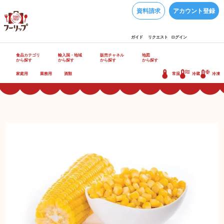
資料請求
アカウント登録
ガイド
リクエスト
ログイン
食品カテゴリ
輸入国・地域
販売チャネル
地図
から探す
から探す
から探す
から探す
家庭用
業務用
酒類
常温
冷蔵
冷凍