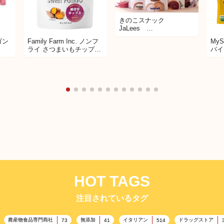
きのこスナック
JaLees
MushroomChicharon 50
ゴン
Family Farm Inc. ノンフ
My
ｇ ６フレーバー
ライ さつまいもチップス
パイ
BASACHAGO
HOT TAGS
注目されているタグ
農産物食品専門商社
無添加
イタリアン
ドラッグストア
73
41
514