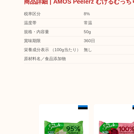
商品詳細 | AMOS Peelerz むける
税率区分
8%
温度帯
常温
規格・内容量
50g
賞味期限
360日
栄養成分表示 （100g当たり）
無し
原材料名／食品添加物
日本未発売
日本