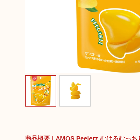
商品概要 | AMOS Peelerz むける