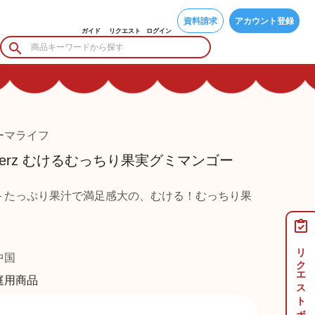
資料請求
アカウント登録
ガイド
リクエスト
ログイン
ーマライフ
eelerz むけるむっちり果実グミマンゴー
＋たっぷり果汁で満足感大の、むける！むっちり果
リクエストボード
国
庭用商品