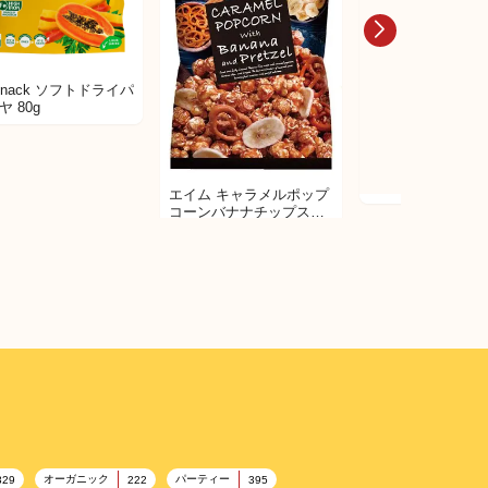
Snack ソフトドライパ
ヤ 80g
AMOS Peelerz 
っちり果実グミバ
エイム キャラメルポップ
コーンバナナチップス＆
プレッツェル
オーガニック
パーティー
329
222
395