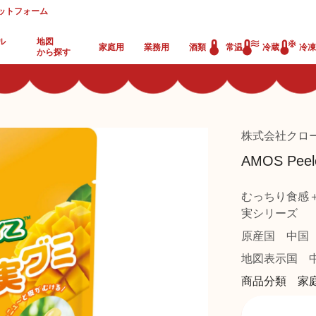
ットフォーム
ル
地図
家庭用
業務用
酒類
常温
冷蔵
冷凍
から探す
株式会社クロ
AMOS P
むっちり食感
実シリーズ
原産国
中国
地図表示国
中
商品分類 家