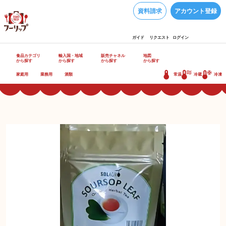
資料請求
アカウント登録
ガイド
リクエスト
ログイン
食品カテゴリ
輸入国・地域
販売チャネル
地図
から探す
から探す
から探す
から探す
家庭用
業務用
酒類
常温
冷蔵
冷凍