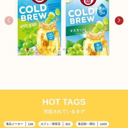
ポンパ
ポンパドール 【季節限
定】コ
定】コールドブリュ
ー パ
ー マスカット 18テ
ンゴー
ポンパドール 【季節限
ィーバッグ
グ
定】コールドブリュ
ー マスカット 8テ
ィーバッグ
HOT TAGS
注目されているタグ
食品メーカー
カフェ・喫茶店
食品卸・商社
139
591
1005