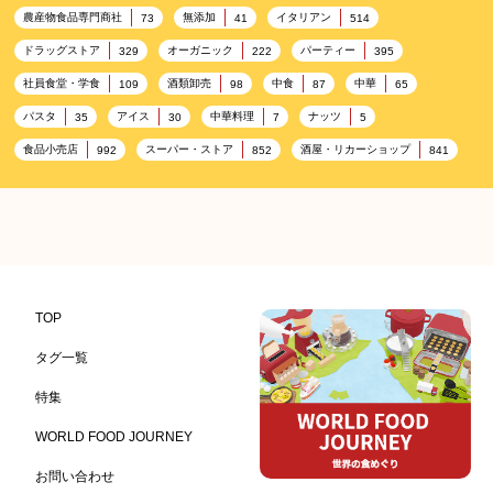
農産物食品専門商社
無添加
イタリアン
73
41
514
ドラッグストア
オーガニック
パーティー
329
222
395
社員食堂・学食
酒類卸売
中食
中華
109
98
87
65
パスタ
アイス
中華料理
ナッツ
35
30
7
5
食品小売店
スーパー・ストア
酒屋・リカーショップ
992
852
841
プレミアム
百貨店・デパート
ハイクオリティ
632
533
424
記念日
雑貨販売店
リラックス
ヘルシー
417
351
323
323
コンビニエンスストア
加工食品卸売
ホテル・旅館
314
303
285
レストラン
ギフト
観光地・売店
276
250
250
ブライダル・冠婚葬祭
通信販売
アウトドア
245
208
198
TOP
レジャー施設
ランチ
美容
テーマパーク
198
192
192
176
タグ一覧
ピクニック
BBQ施設
母の日
レジャー
175
173
170
167
特集
キャンプ施設
ドイツ料理
父の日
海の家
167
164
161
158
WORLD FOOD JOURNEY
フランス料理
ヘルス関連施設
フードサービス
157
156
155
お問い合わせ
温浴施設
エステ
ケータリング
SA/PA
153
149
141
137