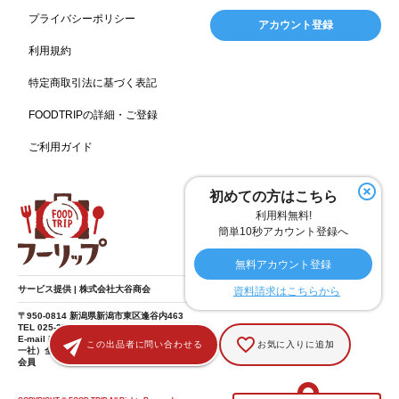
スポーツ
スポーツ関連施設
フィットネス
134
130
128
プライバシーポリシー
アカウント登録
ホームセンター
理容・美容
女性
プール
128
127
125
122
利用規約
食材宅配業
バレンタイン
かわいい
122
120
116
特定商取引法に基づく表記
クリスマス
アミューズメント施設
お菓子
115
104
103
FOODTRIPの詳細・ご登録
フルーツ
洋食
夏
アレルゲンフリー
99
98
97
92
ご利用ガイド
家族
バー
ベーカリー
農場・牧場
91
89
87
86
温泉
キッチンカー
春
居酒屋
84
84
82
SDGs
75
75
初めての方はこちら
ファミリーレストラン
スイーツ
環境にやさしい
74
72
70
利用料無料!
こどもの日
給食
アジア・エスニック
ハロウィン
69
67
65
64
簡単10秒アカウント登録へ
和食
サウナ
ダイエット
こども
秋
63
59
58
57
57
無料アカウント登録
テイクアウト・デリバリー
冬
ドライブ
55
53
40
サービス提供 | 株式会社大谷商会
資料請求はこちらから
ヴィーガン
焼肉
グルテンフリー
38
37
36
〒950-0814 新潟県新潟市東区逢谷内463
TEL 025-275-8185
食肉・卵専門商社
男性
ドリンク
イースター
36
34
33
30
E-mail info@food-trip.jp
この出品者に問い合わせる
お気に入りに追加
一社）全国スーパーマーケット協会 賛助
会員
ひな祭り
キャンディ
オイル
カラフル
29
29
26
25
酒
遺伝子組み換え不使用
デザート
25
25
24