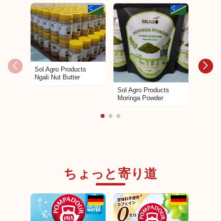
Sol Agro Products
Ngali Nut Butter
Sol Agro Products
Moringa Powder
Sol Ag
Pawpaw
ちょっと寄り道