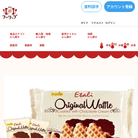
資料請求
アカウント登録
ガイド
リクエスト
ログイン
食品カテゴリ
輸入国・地域
販売チャネル
地図
から探す
から探す
から探す
から探す
家庭用
業務用
酒類
常温
冷蔵
冷凍