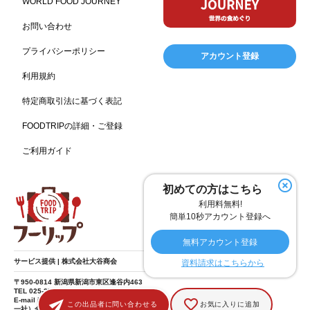
WORLD FOOD JOURNEY
フランス料理
ヘルス関連施設
フードサービス
157
156
155
お問い合わせ
温浴施設
エステ
ケータリング
SA/PA
153
149
141
137
スポーツ
スポーツ関連施設
フィットネス
134
130
128
プライバシーポリシー
アカウント登録
ホームセンター
理容・美容
女性
プール
128
127
125
122
利用規約
食材宅配業
バレンタイン
かわいい
122
120
116
特定商取引法に基づく表記
クリスマス
アミューズメント施設
お菓子
115
104
103
FOODTRIPの詳細・ご登録
フルーツ
洋食
夏
アレルゲンフリー
99
98
97
92
ご利用ガイド
家族
バー
ベーカリー
農場・牧場
91
89
87
86
温泉
キッチンカー
春
居酒屋
84
84
82
SDGs
75
75
初めての方はこちら
ファミリーレストラン
スイーツ
環境にやさしい
74
72
70
利用料無料!
こどもの日
給食
アジア・エスニック
ハロウィン
69
67
65
64
簡単10秒アカウント登録へ
和食
サウナ
ダイエット
こども
秋
63
59
58
57
57
無料アカウント登録
テイクアウト・デリバリー
冬
ドライブ
55
53
40
サービス提供 | 株式会社大谷商会
資料請求はこちらから
ヴィーガン
焼肉
グルテンフリー
38
37
36
〒950-0814 新潟県新潟市東区逢谷内463
TEL 025-275-8185
食肉・卵専門商社
男性
ドリンク
イースター
36
34
33
30
E-mail info@food-trip.jp
この出品者に問い合わせる
お気に入りに追加
一社）全国スーパーマーケット協会 賛助