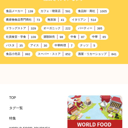
食品メーカー
カフェ・喫茶店
食品卸・商社
139
591
1005
農産物食品専門商社
無添加
イタリアン
73
41
514
ドラッグストア
オーガニック
パーティー
329
222
395
社員食堂・学食
酒類卸売
中食
中華
109
98
87
65
パスタ
アイス
中華料理
ナッツ
35
30
7
5
食品小売店
スーパー・ストア
酒屋・リカーショップ
992
852
841
プレミアム
百貨店・デパート
ハイクオリティ
632
533
424
記念日
雑貨販売店
リラックス
ヘルシー
417
351
323
323
コンビニエンスストア
加工食品卸売
ホテル・旅館
314
303
285
レストラン
ギフト
観光地・売店
276
250
250
ブライダル・冠婚葬祭
通信販売
アウトドア
245
208
198
TOP
レジャー施設
ランチ
美容
テーマパーク
198
192
192
176
タグ一覧
ピクニック
BBQ施設
母の日
レジャー
175
173
170
167
特集
キャンプ施設
ドイツ料理
父の日
海の家
167
164
161
158