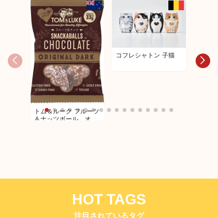
コフレシャトン 子猫
コフレ
ップ
トム＆ルーク フルーツ
＆ナッツボール オリ
ジナル３３ｇ
HOT TAGS
注目されているタグ