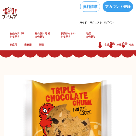
資料請求
アカウント登録
ガイド
リクエスト
ログイン
食品カテゴリ
輸入国・地域
販売チャネル
地図
から探す
から探す
から探す
から探す
家庭用
業務用
酒類
常温
冷蔵
冷凍