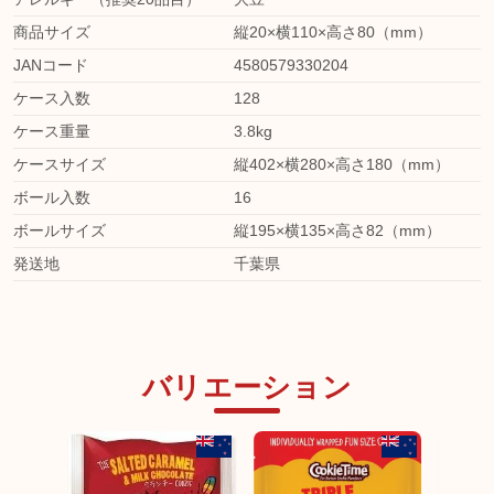
商品サイズ
縦20×横110×高さ80（mm）
JANコード
4580579330204
ケース入数
128
ケース重量
3.8kg
ケースサイズ
縦402×横280×高さ180（mm）
ボール入数
16
ボールサイズ
縦195×横135×高さ82（mm）
発送地
千葉県
バリエーション