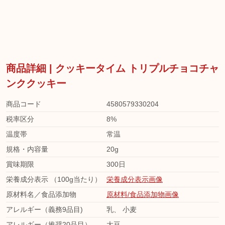
商品詳細 | クッキータイム トリプルチョコチャ
ンククッキー
商品コード
4580579330204
税率区分
8%
温度帯
常温
規格・内容量
20g
賞味期限
300日
栄養成分表示 （100g当たり）
栄養成分表示画像
原材料名／食品添加物
原材料/食品添加物画像
アレルギー（義務9品目)
乳
、
小麦
アレルギー（推奨20品目）
大豆