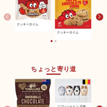
クッキータイム
クッキ
クッキータイム
ちょっと寄り道
コフレシャトン 子猫