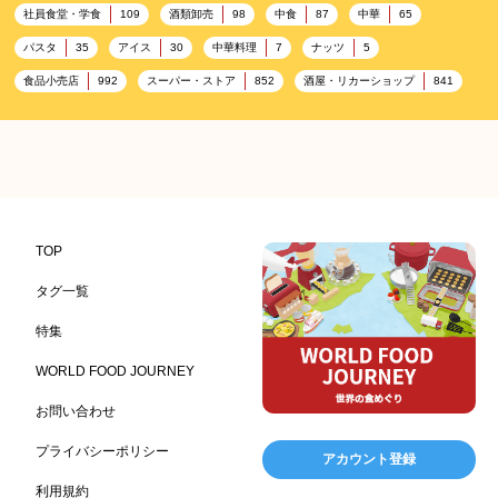
社員食堂・学食
酒類卸売
中食
中華
109
98
87
65
パスタ
アイス
中華料理
ナッツ
35
30
7
5
食品小売店
スーパー・ストア
酒屋・リカーショップ
992
852
841
プレミアム
百貨店・デパート
ハイクオリティ
632
533
424
記念日
雑貨販売店
リラックス
ヘルシー
417
351
323
323
コンビニエンスストア
加工食品卸売
ホテル・旅館
314
303
285
レストラン
ギフト
観光地・売店
276
250
250
ブライダル・冠婚葬祭
通信販売
アウトドア
245
208
198
TOP
レジャー施設
ランチ
美容
テーマパーク
198
192
192
176
タグ一覧
ピクニック
BBQ施設
母の日
レジャー
175
173
170
167
特集
キャンプ施設
ドイツ料理
父の日
海の家
167
164
161
158
WORLD FOOD JOURNEY
フランス料理
ヘルス関連施設
フードサービス
157
156
155
お問い合わせ
温浴施設
エステ
ケータリング
SA/PA
153
149
141
137
スポーツ
スポーツ関連施設
フィットネス
134
130
128
プライバシーポリシー
アカウント登録
ホームセンター
理容・美容
女性
プール
128
127
125
122
利用規約