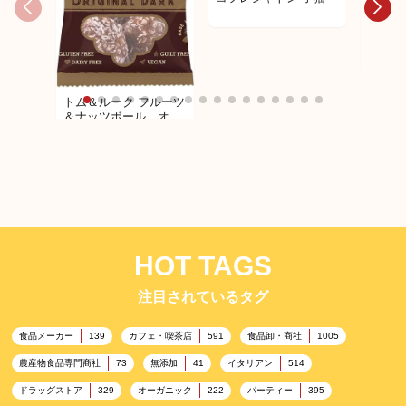
コフレ
ップ
トム＆ルーク フルーツ
＆ナッツボール オリ
ジナル３３ｇ
HOT TAGS
注目されているタグ
食品メーカー
カフェ・喫茶店
食品卸・商社
139
591
1005
農産物食品専門商社
無添加
イタリアン
73
41
514
ドラッグストア
オーガニック
パーティー
329
222
395