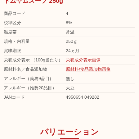
トムヤムスープ 250g
商品コード
4
税率区分
8%
温度帯
常温
規格・内容量
250ｇ
賞味期限
24ヵ月
栄養成分表示 （100g当たり）
栄養成分表示画像
原材料名／食品添加物
原材料/食品添加物画像
アレルギー（義務9品目)
無し
アレルギー（推奨20品目）
大豆
JANコード
4950654 049282
バリエーション