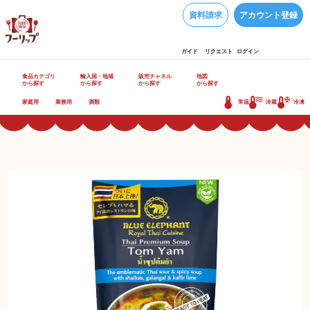
資料請求
アカウント登録
ガイド
リクエスト
ログイン
食品カテゴリ
輸入国・地域
販売チャネル
地図
から探す
から探す
から探す
から探す
家庭用
業務用
酒類
常温
冷蔵
冷凍