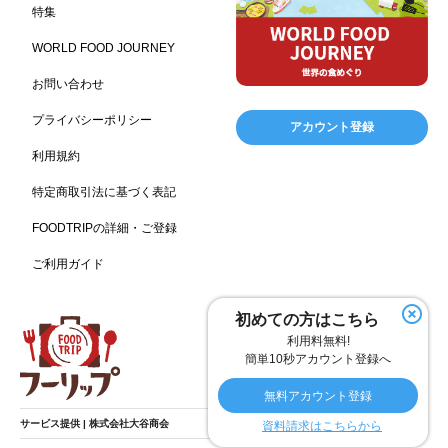
特集
キャンプ施設
ドイツ料理
父の日
海の家
167
164
161
158
WORLD FOOD JOURNEY
フランス料理
ヘルス関連施設
フードサービス
157
156
155
お問い合わせ
温浴施設
エステ
ケータリング
SA/PA
153
149
141
137
スポーツ
スポーツ関連施設
フィットネス
134
130
128
プライバシーポリシー
アカウント登録
ホームセンター
理容・美容
女性
プール
128
127
125
122
利用規約
食材宅配業
バレンタイン
かわいい
122
120
116
特定商取引法に基づく表記
クリスマス
アミューズメント施設
お菓子
115
104
103
FOODTRIPの詳細・ご登録
フルーツ
洋食
夏
アレルゲンフリー
99
98
97
92
ご利用ガイド
家族
バー
ベーカリー
農場・牧場
91
89
87
86
温泉
キッチンカー
春
居酒屋
84
84
82
SDGs
75
75
初めての方はこちら
ファミリーレストラン
スイーツ
環境にやさしい
74
72
70
利用料無料!
こどもの日
給食
アジア・エスニック
ハロウィン
69
67
65
64
簡単10秒アカウント登録へ
和食
サウナ
ダイエット
こども
秋
63
59
58
57
57
無料アカウント登録
テイクアウト・デリバリー
冬
ドライブ
55
53
40
サービス提供 | 株式会社大谷商会
資料請求はこちらから
ヴィーガン
焼肉
グルテンフリー
38
37
36