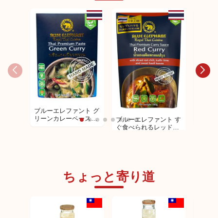
ブルー
ブルーエレファント グ
パオ炒
リーンカレーペースト
ブルーエレファント す
70g
70g
ぐ食べられるレッドカ
レー 300g
ちょっと寄り道