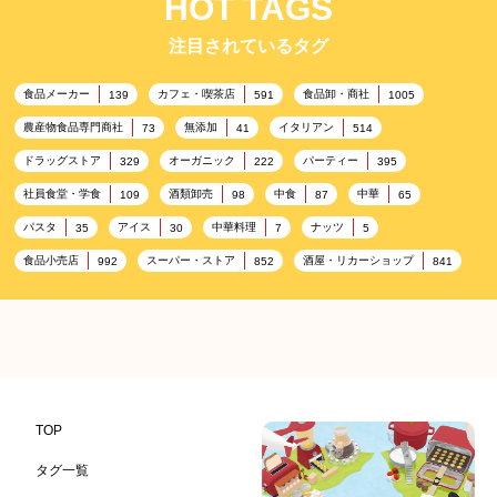
HOT TAGS
注目されているタグ
食品メーカー
カフェ・喫茶店
食品卸・商社
139
591
1005
農産物食品専門商社
無添加
イタリアン
73
41
514
ドラッグストア
オーガニック
パーティー
329
222
395
社員食堂・学食
酒類卸売
中食
中華
109
98
87
65
パスタ
アイス
中華料理
ナッツ
35
30
7
5
食品小売店
スーパー・ストア
酒屋・リカーショップ
992
852
841
プレミアム
百貨店・デパート
ハイクオリティ
632
533
424
記念日
雑貨販売店
リラックス
ヘルシー
417
351
323
323
コンビニエンスストア
加工食品卸売
ホテル・旅館
314
303
285
レストラン
ギフト
観光地・売店
276
250
250
ブライダル・冠婚葬祭
通信販売
アウトドア
245
208
198
TOP
レジャー施設
ランチ
美容
テーマパーク
198
192
192
176
タグ一覧
ピクニック
BBQ施設
母の日
レジャー
175
173
170
167