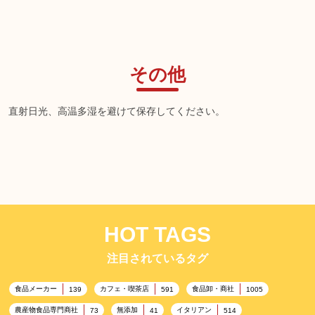
その他
直射日光、高温多湿を避けて保存してください。
HOT TAGS
注目されているタグ
食品メーカー
カフェ・喫茶店
食品卸・商社
139
591
1005
農産物食品専門商社
無添加
イタリアン
73
41
514