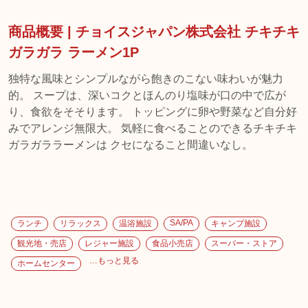
商品概要 | チョイスジャパン株式会社 チキチキ
ガラガラ ラーメン1P
独特な風味とシンプルながら飽きのこない味わいが魅力
的。 スープは、深いコクとほんのり塩味が口の中で広が
り、食欲をそそります。 トッピングに卵や野菜など自分好
みでアレンジ無限大。 気軽に食べることのできるチキチキ
ガラガララーメンは クセになること間違いなし。
SA/PA
ランチ
リラックス
温浴施設
キャンプ施設
観光地・売店
レジャー施設
食品小売店
スーパー・ストア
…もっと見る
ホームセンター