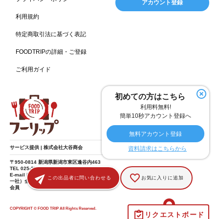
アカウント登録
ホームセンター
理容・美容
女性
プール
128
127
125
122
利用規約
食材宅配業
バレンタイン
かわいい
122
120
116
特定商取引法に基づく表記
クリスマス
アミューズメント施設
お菓子
115
104
103
FOODTRIPの詳細・ご登録
フルーツ
洋食
夏
アレルゲンフリー
99
98
97
92
ご利用ガイド
家族
バー
ベーカリー
農場・牧場
91
89
87
86
温泉
キッチンカー
春
居酒屋
84
84
82
SDGs
75
75
初めての方はこちら
ファミリーレストラン
スイーツ
環境にやさしい
74
72
70
利用料無料!
こどもの日
給食
アジア・エスニック
ハロウィン
69
67
65
64
簡単10秒アカウント登録へ
和食
サウナ
ダイエット
こども
秋
63
59
58
57
57
無料アカウント登録
テイクアウト・デリバリー
冬
ドライブ
55
53
40
サービス提供 | 株式会社大谷商会
資料請求はこちらから
ヴィーガン
焼肉
グルテンフリー
38
37
36
〒950-0814 新潟県新潟市東区逢谷内463
TEL 025-275-8185
食肉・卵専門商社
男性
ドリンク
イースター
36
34
33
30
E-mail info@food-trip.jp
この出品者に問い合わせる
お気に入りに追加
一社）全国スーパーマーケット協会 賛助
会員
ひな祭り
キャンディ
オイル
カラフル
29
29
26
25
酒
遺伝子組み換え不使用
デザート
25
25
24
COPYRIGHT © FOOD TRIP All Rights Reserved.
リクエストボード
ヨーロッパ料理
スーパーフード
ラーメン
ワイン
24
23
23
19