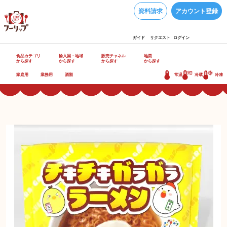
資料請求
アカウント登録
ガイド
リクエスト
ログイン
食品カテゴリ
輸入国・地域
販売チャネル
地図
から探す
から探す
から探す
から探す
家庭用
業務用
酒類
常温
冷蔵
冷凍