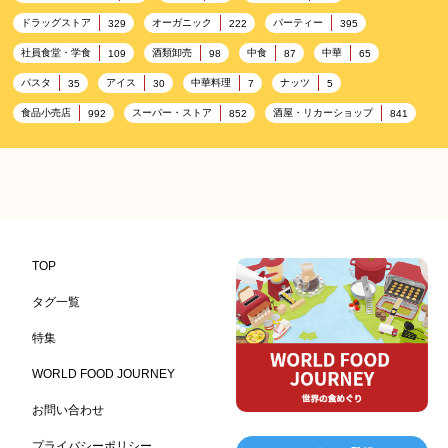
ドラッグストア
オーガニック
パーティー
329
222
395
社員食堂・学食
酒類卸売
中食
中華
109
98
87
65
パスタ
アイス
中華料理
ナッツ
35
30
7
5
食品小売店
スーパー・ストア
酒屋・リカーショップ
992
852
841
プレミアム
百貨店・デパート
ハイクオリティ
632
533
424
記念日
雑貨販売店
リラックス
ヘルシー
417
351
323
323
コンビニエンスストア
加工食品卸売
ホテル・旅館
314
303
285
レストラン
ギフト
観光地・売店
276
250
250
ブライダル・冠婚葬祭
通信販売
アウトドア
245
208
198
TOP
レジャー施設
ランチ
美容
テーマパーク
198
192
192
176
タグ一覧
ピクニック
BBQ施設
母の日
レジャー
175
173
170
167
特集
キャンプ施設
ドイツ料理
父の日
海の家
167
164
161
158
WORLD FOOD JOURNEY
フランス料理
ヘルス関連施設
フードサービス
157
156
155
お問い合わせ
温浴施設
エステ
ケータリング
SA/PA
153
149
141
137
スポーツ
スポーツ関連施設
フィットネス
134
130
128
プライバシーポリシー