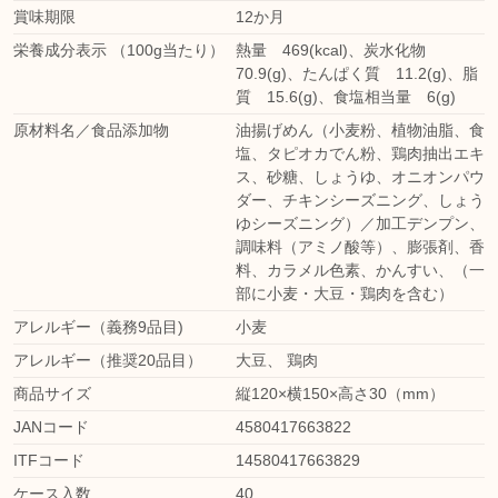
賞味期限
12か月
栄養成分表示 （100g当たり）
熱量 469(kcal)、炭水化物
70.9(g)、たんぱく質 11.2(g)、脂
質 15.6(g)、食塩相当量 6(g)
原材料名／食品添加物
油揚げめん（小麦粉、植物油脂、食
塩、タピオカでん粉、鶏肉抽出エキ
ス、砂糖、しょうゆ、オニオンパウ
ダー、チキンシーズニング、しょう
ゆシーズニング）／加工デンプン、
調味料（アミノ酸等）、膨張剤、香
料、カラメル色素、かんすい、（一
部に小麦・大豆・鶏肉を含む）
アレルギー（義務9品目)
小麦
アレルギー（推奨20品目）
大豆
、
鶏肉
商品サイズ
縦120×横150×高さ30（mm）
JANコード
4580417663822
ITFコード
14580417663829
ケース入数
40