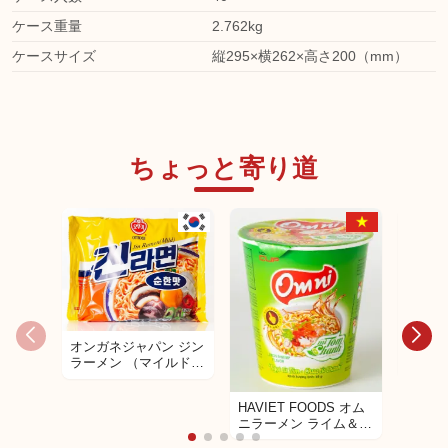
ケース重量
2.762kg
ケースサイズ
縦295×横262×高さ200（mm）
ちょっと寄り道
HAVIET
オンガネジャパン ジン
ニラー
ラーメン （マイルド）
クチー
120ｇ
HAVIET FOODS オム
ニラーメン ライム＆パ
クチー