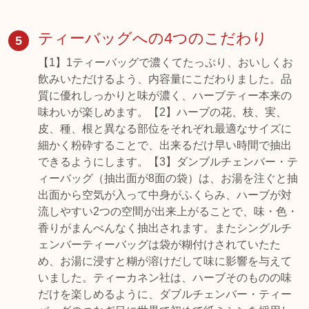
ティーバッグへの4つのこだわり
5
【1】1ティーバッグで濃くてたっぷり、おいしくお
飲みいただけるよう、内容量にこだわりました。品
質に優れしっかりと味が濃く、ハーブティー本来の
味わいが楽しめます。【2】ハーブの花、枝、実、
皮、種、根と異なる部位をそれぞれ最適なサイズに
細かく粉砕することで、出来るだけ早い時間で抽出
できるようにします。【3】ダンブルチェンバー・テ
ィーバッグ（抽出面が8面の袋）は、お湯を注ぐと抽
出面から空気が入って中身がふくらみ、ハーブが対
流しやすい2つの空間が出来上がることで、味・色・
香りがまんべんなく抽出されます。またシングルチ
ェンバーティーバッグは袋が糊付けされていたた
め、お湯に浸すと糊が溶けだして味に影響を与えて
いました。ティーカネン社は、ハーブそのものの味
だけを楽しめるように、ダブルチェンバー・ティー