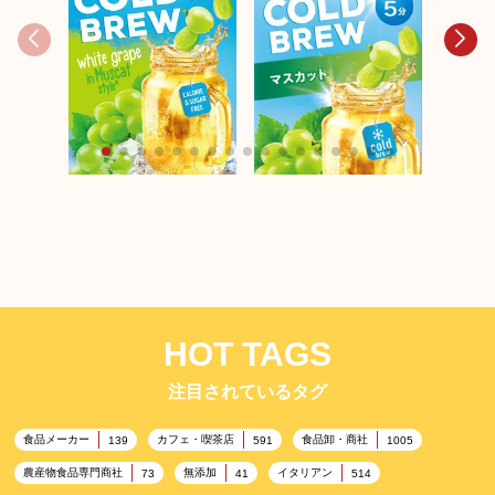
ポンパ
ポンパドール 【季節限
定】コ
定】コールドブリュ
ー パ
ー マスカット 18テ
ンゴー
ポンパドール 【季節限
ィーバッグ
グ
定】コールドブリュ
ー マスカット 8テ
ィーバッグ
HOT TAGS
注目されているタグ
食品メーカー
カフェ・喫茶店
食品卸・商社
139
591
1005
農産物食品専門商社
無添加
イタリアン
73
41
514