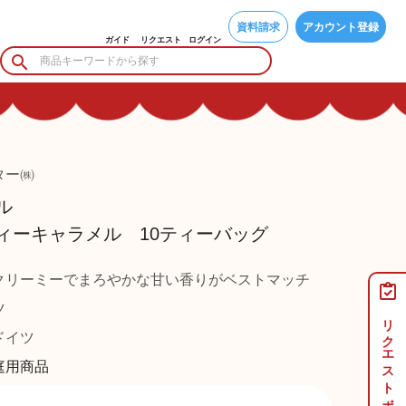
資料請求
アカウント登録
ガイド
リクエスト
ログイン
ター㈱
ル
ィーキャラメル 10ティーバッグ
クリーミーでまろやかな甘い香りがベストマッチ
ツ
リクエストボード
イツ
庭用商品