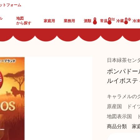
ットフォーム
ル
地図
家庭用
業務用
酒類
常温
冷蔵
冷凍
から探す
日本緑茶セン
ポンパドー
ルイボステ
キャラメルの
原産国
ドイ
地図表示国
ド
商品分類 家