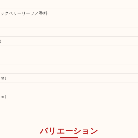
ックベリーリーフ／香料
m）
mm）
mm）
バリエーション