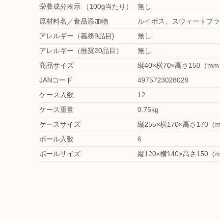
栄養成分表示 （100g当たり）
無し
原材料名／食品添加物
ルイボス、スウィートブラ
アレルギー（義務9品目)
無し
アレルギー（推奨20品目）
無し
商品サイズ
縦40×横70×高さ150（m
JANコード
4975723028029
ケース入数
12
ケース重量
0.75kg
ケースサイズ
縦255×横170×高さ170（
ボール入数
6
ボールサイズ
縦120×横140×高さ150（