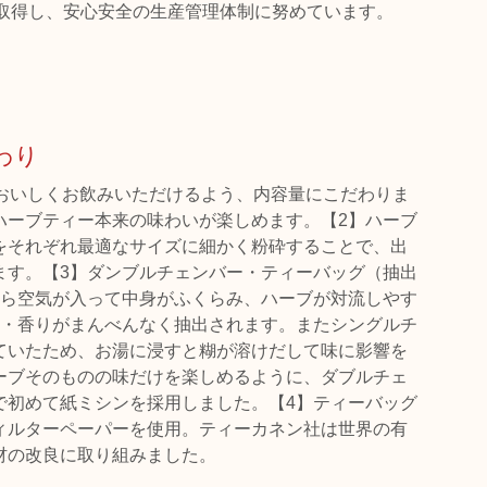
を取得し、安心安全の生産管理体制に努めています。
わり
、おいしくお飲みいただけるよう、内容量にこだわりま
ハーブティー本来の味わいが楽しめます。【2】ハーブ
をそれぞれ最適なサイズに細かく粉砕することで、出
ます。【3】ダンブルチェンバー・ティーバッグ（抽出
から空気が入って中身がふくらみ、ハーブが対流しやす
色・香りがまんべんなく抽出されます。またシングルチ
ていたため、お湯に浸すと糊が溶けだして味に影響を
ーブそのものの味だけを楽しめるように、ダブルチェ
で初めて紙ミシンを採用しました。【4】ティーバッグ
ィルターペーパーを使用。ティーカネン社は世界の有
材の改良に取り組みました。