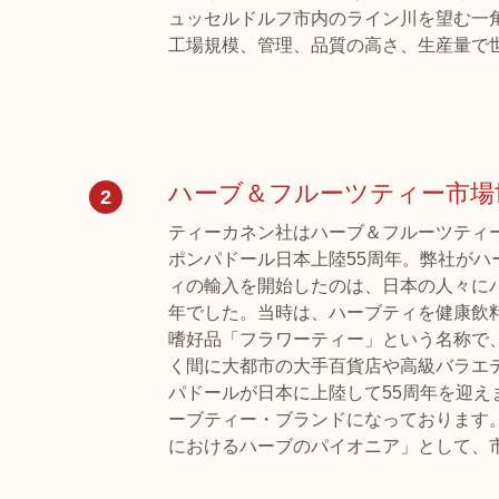
ュッセルドルフ市内のライン川を望む一
工場規模、管理、品質の高さ、生産量で
ハーブ＆フルーツティー市場
2
ティーカネン社はハーブ＆フルーツティー
ポンパドール日本上陸55周年。弊社が
ィの輸入を開始したのは、日本の人々にハ
年でした。当時は、ハーブティを健康飲
嗜好品「フラワーティー」という名称で
く間に大都市の大手百貨店や高級バラエテ
パドールが日本に上陸して55周年を迎
ーブティー・ブランドになっております
におけるハーブのパイオニア」として、