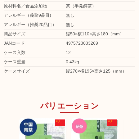
原材料名／食品添加物
茶（半発酵茶）
アレルギー（義務9品目)
無し
アレルギー（推奨20品目）
無し
商品サイズ
縦50×横110×高さ180（mm）
JANコード
4975723033269
ケース入数
12
ケース重量
0.43kg
ケースサイズ
縦270×横195×高さ125（mm）
バリエーション