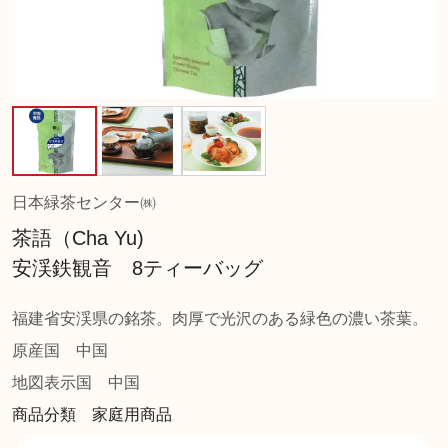
日本緑茶センター㈱
茶語（Cha Yu)
安渓鉄観音 8ティーバッグ
福建省安渓県の銘茶。肉厚で光沢のある緑色の濃い茶葉。
原産国
中国
地図表示国
中国
商品分類 家庭用商品