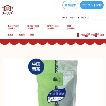
資料請求
アカウント登録
ガイド
リクエスト
ログイン
食品カテゴリ
輸入国・地域
販売チャネル
地図
から探す
から探す
から探す
から探す
家庭用
業務用
酒類
常温
冷蔵
冷凍