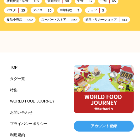
社員食堂・学食
酒類卸売
中食
中華
109
98
87
65
パスタ
アイス
中華料理
ナッツ
35
30
7
5
食品小売店
スーパー・ストア
酒屋・リカーショップ
992
852
841
プレミアム
百貨店・デパート
ハイクオリティ
632
533
424
記念日
雑貨販売店
リラックス
ヘルシー
417
351
323
323
コンビニエンスストア
加工食品卸売
ホテル・旅館
314
303
285
レストラン
ギフト
観光地・売店
276
250
250
ブライダル・冠婚葬祭
通信販売
アウトドア
245
208
198
TOP
レジャー施設
ランチ
美容
テーマパーク
198
192
192
176
タグ一覧
ピクニック
BBQ施設
母の日
レジャー
175
173
170
167
特集
キャンプ施設
ドイツ料理
父の日
海の家
167
164
161
158
WORLD FOOD JOURNEY
フランス料理
ヘルス関連施設
フードサービス
157
156
155
お問い合わせ
温浴施設
エステ
ケータリング
SA/PA
153
149
141
137
スポーツ
スポーツ関連施設
フィットネス
134
130
128
プライバシーポリシー
アカウント登録
ホームセンター
理容・美容
女性
プール
128
127
125
122
利用規約