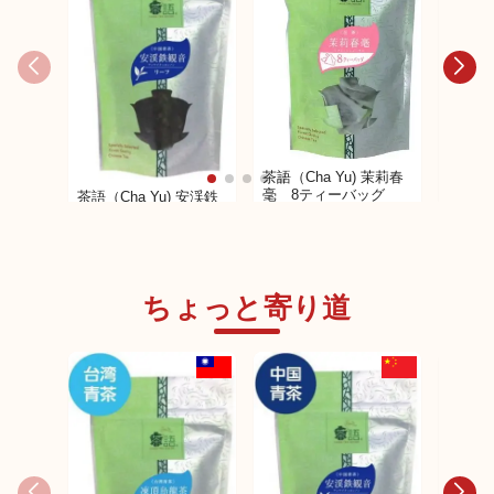
茶語（C
茶語（Cha Yu) 茉莉春
洱 8
毫 8ティーバッグ
茶語（Cha Yu) 安渓鉄
観音 40g
ちょっと寄り道