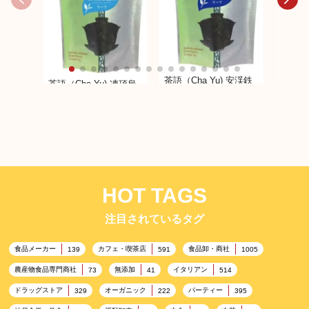
茶語（C
茶語（Cha Yu) 安渓鉄
茶語（Cha Yu) 凍頂烏
毫 50
観音 40g
龍茶 50g
HOT TAGS
注目されているタグ
食品メーカー
カフェ・喫茶店
食品卸・商社
139
591
1005
農産物食品専門商社
無添加
イタリアン
73
41
514
ドラッグストア
オーガニック
パーティー
329
222
395