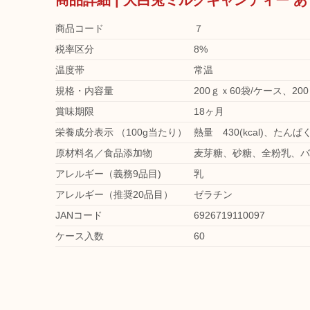
商品詳細 | 大白兎ミルクキャンディー あ
商品コード
７
税率区分
8%
温度帯
常温
規格・内容量
200ｇｘ60袋/ケース、20
賞味期限
18ヶ月
栄養成分表示 （100g当たり）
熱量 430(kcal)、たんぱく
原材料名／食品添加物
麦芽糖、砂糖、全粉乳、バ
アレルギー（義務9品目)
乳
アレルギー（推奨20品目）
ゼラチン
JANコード
6926719110097
ケース入数
60