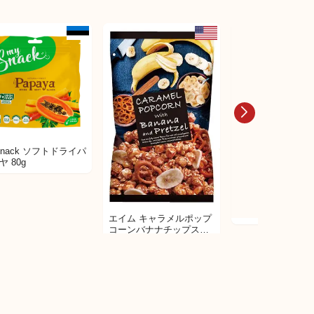
日本未発売
Snack ソフトドライパ
ヤ 80g
AMOS Peelerz 
っちり果実グミマ
エイム キャラメルポップ
コーンバナナチップス＆
プレッツェル