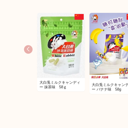
大白兎ミルクキャンディ
大白兎ミルクキャン
ー 抹茶味 58ｇ
ー バナナ味 58g