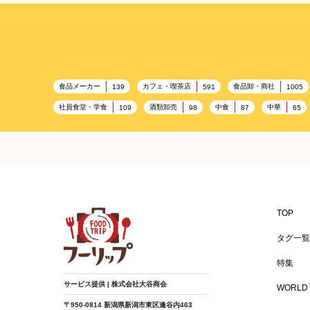
食品メーカー
カフェ・喫茶店
食品卸・商社
139
591
1005
社員食堂・学食
酒類卸売
中食
中華
109
98
87
65
百貨店・デパート
ハイクオリティ
記念日
533
424
417
ギフト
観光地・売店
ブライダル・冠婚葬祭
250
250
245
BBQ施設
母の日
レジャー
キャンプ施設
173
170
167
温浴施設
エステ
ケータリング
スポーツ
149
141
137
食材宅配業
バレンタイン
かわいい
クリス
122
120
116
TOP
バー
ベーカリー
農場・牧場
温泉
89
87
86
84
タグ一覧
給食
アジア・エスニック
ハロウィン
和食
67
65
64
特集
焼肉
グルテンフリー
食肉・卵専門商社
男性
37
36
36
サービス提供 | 株式会社大谷商会
WORLD 
遺伝子組み換え不使用
デザート
ヨーロッパ料理
25
24
24
〒950-0814 新潟県新潟市東区逢谷内463