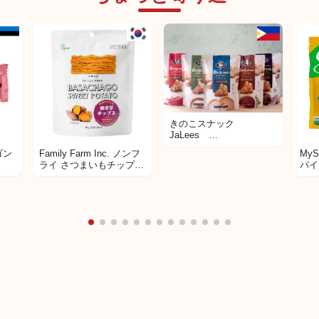
未発売
きのこスナック
JaLees
MushroomChicharon 50
ゴン
Family Farm Inc. ノンフ
My
ｇ ６フレーバー
ライ さつまいもチップス
パイ
BASACHAGO