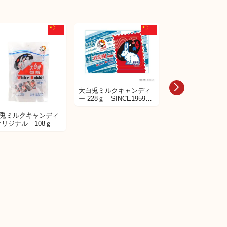
大白兎ミルクキャ
大白兎ミルクキャンディ
ー 388ｇ十二支缶
ー 228ｇ SINCE1959記
フレーバー
念缶
兎ミルクキャンディ
オリジナル 108ｇ