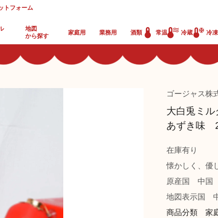
ットフォーム
ル
地図
家庭用
業務用
酒類
常温
冷蔵
冷凍
から探す
ゴージャス株
大白兎ミル
あずき味 2
在庫有り
懐かしく、優
原産国
中国
地図表示国
中
商品分類 家