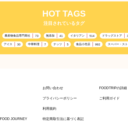
HOT TAGS
注目されているタグ
農産物食品専門商社
無添加
イタリアン
ドラッグストア
73
41
514
アイス
中華料理
ナッツ
食品小売店
スーパー・スト
30
7
5
992
雑貨販売店
リラックス
ヘルシー
コンビニエンスストア
351
323
323
3
通信販売
アウトドア
レジャー施設
ランチ
美
208
198
198
192
ドイツ料理
父の日
海の家
フランス料理
167
164
161
158
157
スポーツ関連施設
フィットネス
ホームセンター
134
130
128
128
マス
アミューズメント施設
お菓子
フルーツ
洋食
115
104
103
99
お問い合わせ
FOODTRIPの詳
キッチンカー
春
居酒屋
ファミリーレストラン
84
82
SDGs
75
75
プライバシーポリシー
ご利用ガイド
サウナ
ダイエット
こども
秋
テイクアウト・
63
59
58
57
57
利用規約
ドリンク
イースター
ひな祭り
キャンディ
34
33
30
29
29
FOOD JOURNEY
特定商取引法に基づく表記
スーパーフード
ラーメン
ワイン
スパイス
洋菓子
23
23
19
18