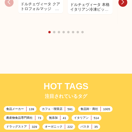
ドルチェヴィータ クア
ドルチェヴィータ 本格
トロフォルマッジ 本
イタリアン冷凍ピッツ
格イタリアン冷凍ピッ
ァ マルゲリータ ピザ
ドクタ
ツァ
トラン
ルテン
ァレラ
ン・ハ
HOT TAGS
注目されているタグ
食品メーカー
カフェ・喫茶店
食品卸・商社
139
591
1005
農産物食品専門商社
無添加
イタリアン
73
41
514
ドラッグストア
オーガニック
パスタ
329
222
35