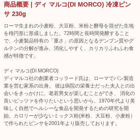
商品概要 | ディ マルコ(DI MORCO) 冷凍ピン
サ 230g
ローマ生まれの小麦粉、大豆粉、米粉と酵母を混ぜた生地
を楕円形に形成しました。72時間と長時間発酵すること
で、小麦製品特有の「重さ」の原因となるデンプン質やグ
ルテンの分解が進み、消化しやすく、カリカリふわふわ食
感が特徴です。
ディ マルコ(DI MORCO)
ディマルコ社の創業者コッラード氏は、ローマでパン製造
業を営む家系の出身。 彼は病院の栄養士だった夫人との出
会いをきっかけに、老若男女が楽しむことができ、 消化の
良いピッツァを作りたいという思いから、1970年代より美
味しく自然でヘルシーな食品を開発するための研究を開
始。カロリーが少ないミックス粉(米粉、大豆粉、小麦粉）
で作られたピンサを2001年より販売しております。