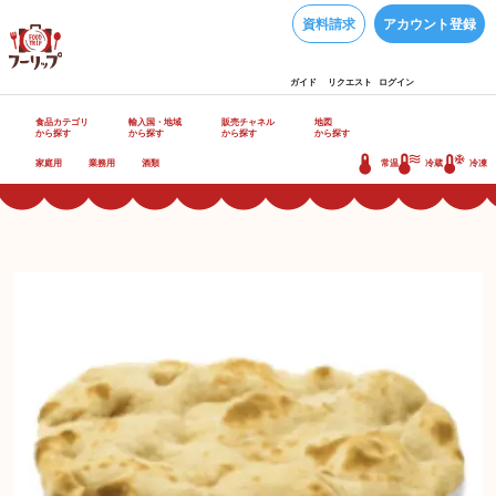
資料請求
アカウント登録
ガイド
リクエスト
ログイン
食品カテゴリ
輸入国・地域
販売チャネル
地図
から探す
から探す
から探す
から探す
家庭用
業務用
酒類
常温
冷蔵
冷凍