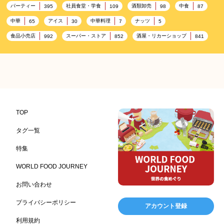
パーティー
社員食堂・学食
酒類卸売
中食
395
109
98
87
中華
アイス
中華料理
ナッツ
65
30
7
5
食品小売店
スーパー・ストア
酒屋・リカーショップ
992
852
841
プレミアム
百貨店・デパート
ハイクオリティ
632
533
424
記念日
雑貨販売店
リラックス
ヘルシー
417
351
323
323
コンビニエンスストア
加工食品卸売
ホテル・旅館
314
303
285
レストラン
ギフト
観光地・売店
276
250
250
ブライダル・冠婚葬祭
通信販売
アウトドア
245
208
198
TOP
レジャー施設
ランチ
美容
テーマパーク
198
192
192
176
タグ一覧
ピクニック
BBQ施設
母の日
レジャー
175
173
170
167
特集
キャンプ施設
ドイツ料理
父の日
海の家
167
164
161
158
WORLD FOOD JOURNEY
フランス料理
ヘルス関連施設
フードサービス
157
156
155
お問い合わせ
温浴施設
エステ
ケータリング
SA/PA
153
149
141
137
スポーツ
スポーツ関連施設
フィットネス
134
130
128
プライバシーポリシー
アカウント登録
ホームセンター
理容・美容
女性
プール
128
127
125
122
利用規約