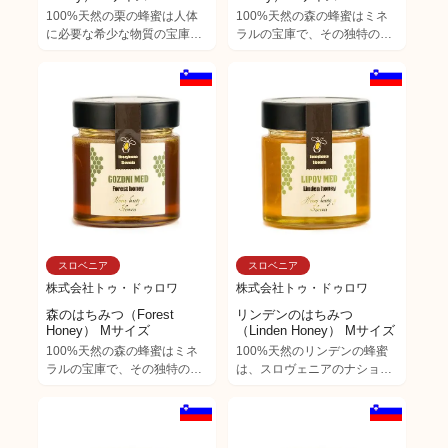
100%天然の栗の蜂蜜は人体
100%天然の森の蜂蜜はミネ
に必要な希少な物質の宝庫。
ラルの宝庫で、その独特の味
モミの木や森の蜂蜜同様に、
わいと香りは蜂蜜好きにはた
色味が濃くミネラルが豊富
まらないものです。 多くのミ
で、独特の香りは料理やケー
ネラルが含まれており、血液
キの隠し味としても人気があ
中のヘモグロビンを高め心臓
ります。 また、胃腸や肝臓だ
や血管を強化すると考えられ
けでなく、不眠症にも効くと
ています。 また、手術後の炎
してスロヴェニアでは親しま
症、尿路の疾患、妊娠中の女
れています。 ジンジャーブレ
性に有効とされています。 黒
ッドやロールパン、焼き菓子
パンやデザート、紅茶など温
やケーキなどのお菓子作りに
かい飲み物との相性は抜群で
もオススメです。
す。
スロベニア
スロベニア
株式会社トゥ・ドゥロワ
株式会社トゥ・ドゥロワ
森のはちみつ（Forest
リンデンのはちみつ
Honey） Mサイズ
（Linden Honey） Mサイズ
100%天然の森の蜂蜜はミネ
100%天然のリンデンの蜂蜜
ラルの宝庫で、その独特の味
は、スロヴェニアのナショナ
わいと香りは蜂蜜好きにはた
ルツリーとして大切にされて
まらないものです。 多くのミ
います。 この木の下に集まり
ネラルが含まれており、血液
ピクニックやパーティをした
中のヘモグロビンを高め心臓
りと、スロヴェニアの人々の