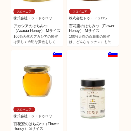
も特徴です。 パンはもちろ
ん、紅茶、ミルクを始め様々
スロベニア
スロベニア
な飲み物に合います。
株式会社トゥ・ドゥロワ
株式会社トゥ・ドゥロワ
アカシアのはちみつ
百花蜜のはちみつ（Flower
（Acacia Honey） Mサイズ
Honey） Mサイズ
100%天然のアカシアの蜂蜜
100%天然の百花蜜の蜂蜜
は美しく透明な黄色をしてお
は、どんなキッチンにも欠か
り、肝臓と腎臓の機能を高め
せない自然の宝物です。 淡い
ストレスの緩和に効果的とさ
黄色から濃い茶色まで様々
れています。結晶化は非常に
で、蜂蜜の色とともに味と香
ゆっくりなのも特徴です。 マ
りは採れた花の種類に応じて
イルドな香りと甘みが親しみ
異なります。 花の蜂蜜は比較
やすく、特に子どもにとても
的速く結晶化し、血管や心臓
人気があります。 パンはもち
を強化すると言われていま
ろん紅茶、コーヒー、ヨーグ
す。 マイルドな香りと甘みが
ルト、シリアルなど何にでも
特徴で、子供から大人まで安
合う定番の蜂蜜です。
心して楽しめる味わいです。
パン、ケーキ、焼き菓子、シ
リアルなどに加え様々な飲み
スロベニア
物に合うはちみつです。
株式会社トゥ・ドゥロワ
百花蜜のはちみつ（Flower
Honey） Sサイズ