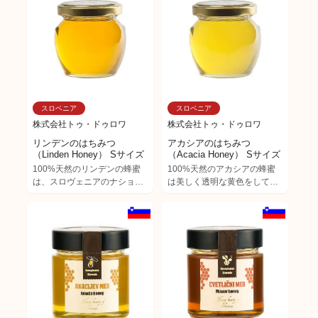
や血管を強化すると考えられ
生活にとって身近な存在で
ています。 また、手術後の炎
す。 リンデンから採れた蜂蜜
症、尿路の疾患、妊娠中の女
は風邪からの回復や気管支
性に有効とされています。 黒
炎、喘息、不眠症対策として
パンやデザート、紅茶など温
親しまれています。 また、他
かい飲み物との相性は抜群で
の蜂蜜に比べ結晶化が早いの
す。
も特徴です。 パンはもちろ
ん、紅茶、ミルクを始め様々
スロベニア
スロベニア
な飲み物に合います。
株式会社トゥ・ドゥロワ
株式会社トゥ・ドゥロワ
リンデンのはちみつ
アカシアのはちみつ
（Linden Honey） Sサイズ
（Acacia Honey） Sサイズ
100%天然のリンデンの蜂蜜
100%天然のアカシアの蜂蜜
は、スロヴェニアのナショナ
は美しく透明な黄色をしてお
ルツリーとして大切にされて
り、肝臓と腎臓の機能を高め
います。 この木の下に集まり
ストレスの緩和に効果的とさ
ピクニックやパーティをした
れています。結晶化は非常に
りと、スロヴェニアの人々の
ゆっくりなのも特徴です。 マ
生活にとって身近な存在で
イルドな香りと甘みが親しみ
す。 リンデンから採れた蜂蜜
やすく、特に子どもにとても
は風邪からの回復や気管支
人気があります。 パンはもち
炎、喘息、不眠症対策として
ろん紅茶、コーヒー、ヨーグ
親しまれています。 また、他
ルト、シリアルなど何にでも
の蜂蜜に比べ結晶化が早いの
合う定番の蜂蜜です。