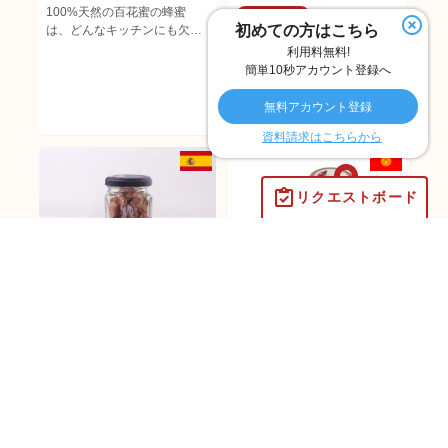
100%天然の百花蜜の蜂蜜
スロベニア
初めての方はこちら
は、どんなキッチンにも欠か
株式会社トゥ・ドゥロワ
せない自然の宝物です。 淡い
利用料無料!
プロポリスハニーキャンデ
黄色から濃い茶色まで様々
簡単10秒アカウント登録へ
ィー
で、蜂蜜の色とともに味と香
喉の痛みを和らげたいとき
りは採れた花の種類に応じて
無料アカウント登録
や、甘いものを食べたいとき
異なります。 花の蜂蜜は比較
資料請求はこちらから
にぴったりの手作りはちみつ
的速く結晶化し、血管や心臓
キャンディーをお楽しみくだ
を強化すると言われていま
さい。プロポリスキャンディ
す。 マイルドな香りと甘みが
ーは冬の風邪に最適です。
特徴で、子供から大人まで安
リクエストボード
心して楽しめる味わいです。
パン、ケーキ、焼き菓子、シ
リアルなどに加え様々な飲み
物に合うはちみつです。
スペイン
キルギス
（株）エイ・ダヴリュー・エ
OVOP+1
イ
キルギスエスパルセットハ
Biene Biene ビーネビーネ
ニー
お酒に合うハチミツシリー
エスパルセットハニーとは、
ズ Honey Butter Nuts ハニ
お酒のためのハニーバターナ
キルギスの標高1000m以上の
ーバターナッツ
ッツ。 スペイン産オークハニ
場所で生育する「エスパルセ
ー使用。ヨーロッパナラの木
ット(和名：イガマメ)の花か
の樹液が主な蜜源で、深く濃