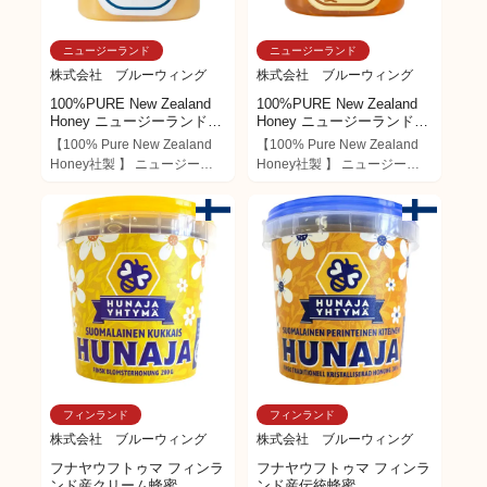
「栄養」をお楽しみいただけ
「栄養」をお楽しみいただけ
ます。 ハンガリー産アカシア
ます。 ハンガリー産アカシア
ニュージーランド
ニュージーランド
コムハニーで、体にも心にも
コムハニーで、体にも心にも
甘くて健康なひとときを。 ブ
甘くて健康なひとときを。 ブ
株式会社 ブルーウィング
株式会社 ブルーウィング
ルーウィングでは、とれたて
ルーウィングでは、とれたて
100%PURE New Zealand
100%PURE New Zealand
のハチミツの栄養や酵素をそ
のハチミツの栄養や酵素をそ
Honey ニュージーランド産
Honey ニュージーランド産
のまま皆さまにお届けするた
のまま皆さまにお届けするた
ホワイトクローバークリー
ホワイトクローバーリキッ
【100% Pure New Zealand
【100% Pure New Zealand
めに、低温管理倉庫（リーフ
めに、低温管理倉庫（リーフ
ムハニー
ドハニー
Honey社製 】 ニュージーラ
Honey社製 】 ニュージーラ
ァコンテナ）で輸入し、低温
ァコンテナ）で輸入し、低温
ンド産「Blue Wingsホワイト
ンド産「Blue Wingsホワイト
管理倉庫にて保管していま
管理倉庫にて保管していま
クローバーはちみつ」 ニュー
クローバーはちみつ」 ニュー
す。
す。
ジーランドの広大な自然で育
ジーランドの広大な自然で育
ったホワイトクローバーの花
ったホワイトクローバーの花
から採れた、上品でまろやか
から採れた、上品でまろやか
な甘さのはちみつ。 【100%
な甘さのはちみつ。 さらりと
Pure New Zealand Honey社
した液状タイプで、紅茶やハ
製 】 ニュージーランド産
ーブティー、ヨーグルトにも
「Blue Wingsホワイトクロー
すぐに溶け、使いやすさ抜
バーはちみつ」 ニュージーラ
群。 クセがなく優しい味わい
ンドの広大な自然で育ったホ
で、毎日の朝食やティータイ
ワイトクローバーの花から採
ムにぴったりです。 【100％
フィンランド
フィンランド
れた、上品でまろやかな甘さ
天然・完全無添加・純粋はち
のはちみつ。 低温で丁寧に撹
みつ】自然な甘さをそのまま
株式会社 ブルーウィング
株式会社 ブルーウィング
拌し、なめらかなペースト状
にお届けします。
フナヤウフトゥマ フィンラ
フナヤウフトゥマ フィンラ
に仕上げたクリームタイプで
ンド産クリーム蜂蜜
ンド産伝統蜂蜜