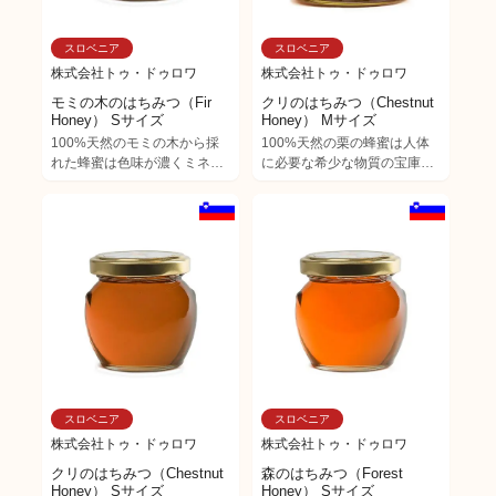
粉・プロポリスなど、ミツバ
チ由来の成分が残る「まるご
スロベニア
スロベニア
と蜂蜜体験」を求める方にも
株式会社トゥ・ドゥロワ
株式会社トゥ・ドゥロワ
ぴったりです。
モミの木のはちみつ（Fir
クリのはちみつ（Chestnut
Honey） Sサイズ
Honey） Mサイズ
100%天然のモミの木から採
100%天然の栗の蜂蜜は人体
れた蜂蜜は色味が濃くミネラ
に必要な希少な物質の宝庫。
ルが豊富で、 スロヴェニアで
モミの木や森の蜂蜜同様に、
は料理の材料に使うことでも
色味が濃くミネラルが豊富
人気があり咳や気管支炎など
で、独特の香りは料理やケー
様々な肺疾患にも効くとさ
キの隠し味としても人気があ
れ、親しまれています。 紅茶
ります。 また、胃腸や肝臓だ
を始めとする特に温かい飲み
けでなく、不眠症にも効くと
物や料理の際のソース、 そし
してスロヴェニアでは親しま
て焼き菓子やケーキなどとも
れています。 ジンジャーブレ
相性が良くお菓子作りにもオ
ッドやロールパン、焼き菓子
ススメです。
やケーキなどのお菓子作りに
もオススメです。
スロベニア
スロベニア
株式会社トゥ・ドゥロワ
株式会社トゥ・ドゥロワ
クリのはちみつ（Chestnut
森のはちみつ（Forest
Honey） Sサイズ
Honey） Sサイズ