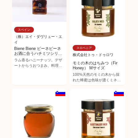
れたプレミアムな**コムハニ
ー（巣蜜）**です。一般的な
抽出・ろ過された蜂蜜とは異
なり、ミツバチが巣房（ワッ
クスセル）に貯めたままの状
スペイン
態で切り出され、そのままの
（株）エイ・ダヴリュー・エ
形で販売されます。 ホワイト
イ
クローバー由来の蜜は、淡い
Biene Biene ビーネビーネ
スロベニア
黄金がかった色合いで、控え
お酒に合うハチミツシリー
めな花の香りときれいな甘み
株式会社トゥ・ドゥロワ
ズ Rum Honey Nuts ラムハ
ラム香るハニーナッツ。デザ
を備えています。ワックス
モミの木のはちみつ（Fir
ニーナッツ
ートからうおつまみ、料理ま
（蜜蝋）をそのまま残すこと
Honey） Mサイズ
で幅広く楽しめます。 スペイ
で、しっかりとした食感と豊
100%天然のモミの木から採
ン産オークハニー使用。ヨー
かな風味を味わえます。 【お
れた蜂蜜は色味が濃くミネラ
ロッパナラの木の樹液が主な
すすめアレンジ】 温かいトー
ルが豊富で、 スロヴェニアで
蜜源で、深く濃厚な味とモル
ストやパンにコムハニーをそ
は料理の材料に使うことでも
トのような香りが特徴。 強い
のままのせて楽しむと、ワッ
人気があり咳や気管支炎など
抗酸化作用があり、オリゴ糖
クスが溶けて蜜がパンにじわ
様々な肺疾患にも効くとさ
が非常に豊富で腸内環境を整
っと染み込んでいき、贅沢な
れ、親しまれています。 紅茶
えます。香ばしい黒蜜やメー
ハニートーストに。 また、ヨ
を始めとする特に温かい飲み
プルシロップのようなコクが
ーグルトやアイスクリームの
物や料理の際のソース、 そし
あり、ユニークな味わいで
トッピングとして、あるいは
て焼き菓子やケーキなどとも
す。
そのままプレミアムなおやつ
相性が良くお菓子作りにもオ
としてお召し上がりいただく
ススメです。
のもおすすめです。蜜蝋・花