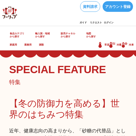
資料請求
アカウント登録
ガイド
リクエスト
ログイン
食品カテゴリ
輸入国・地域
販売チャネル
地図
から探す
から探す
から探す
から探す
家庭用
業務用
酒類
常温
冷蔵
冷凍
SPECIAL FEATURE
特集
【冬の防御力を高める】世
界のはちみつ特集
近年、健康志向の高まりから、「砂糖の代替品」とし