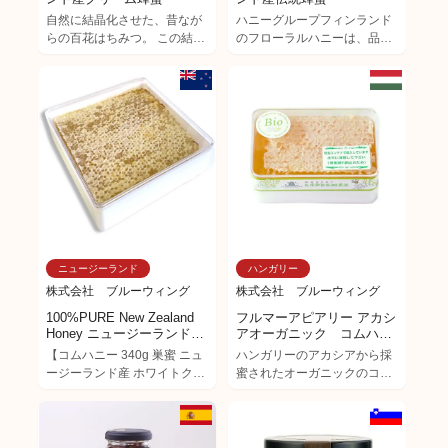
す。 スプーンですくっても垂
自然に結晶化させた、昔なが
ハニーグループフィンランド
れにくく、バターのような口
らの百花はちみつ。 この結晶
のフローラルハニーは、品質
どけ。 パンやクラッカー、チ
化した固いはちみつは、スプ
保証を経たフィンランド産多
ーズとの相性も抜群です。
ーンやフォークで簡単にすく
花蜜です。ラズベリーやクロ
【100％天然・完全無添加・
い取ることができ、口に含む
ーバーなどの植物に加え、夏
純粋はちみつ】自然な甘さを
ととろりと溶ける。結晶化し
の蜜源から香りを引き出して
そのままにお届けします。
た部分をかじると、まるでざ
います。マイルドな味わいと
らめ糖のようにジャリッと甘
やや濃い黄色を帯び、結晶化
い。あたたかい飲み物や食事
が進んでいますが柔らかく、
に入れるとすっと溶けて自然
取り分けやすい特徴がありま
な甘さをプラスしてくれる。
す。 フィンランドで最も人気
まるで自然が作り出したソフ
のある花蜜が、小さな瓶で登
トクランチキャンディーのよ
場しました。200グラムのコ
うな、そんなはちみつです。
ンパクトな瓶はキャンプに最
ニュージーランド
ハンガリー
適で、自宅や別荘の食器棚に
もすっきりと収まります。贈
株式会社 ブルーウィング
株式会社 ブルーウィング
り物にもぴったりです！料理
100%PURE New Zealand
フルマーアピアリー アカシ
に使えば、様々なハチミツの
Honey ニュージーランド産
アオーガニック コムハニ
味わいを比べられるのも魅力
ホワイトクローバー コーム
ー200g
【コムハニー 340g 巣蜜 ニュ
ハンガリーのアカシアから採
です。 パンケーキやトースト
ハニー340ｇ
ージーランド産 ホワイトクロ
蜜されたオーガニックのコム
に塗ったり、ヨーグルトに混
ーバー 非加熱】 【商品特
ハニーです。
ぜてお楽しみください。
徴】 この商品は、ニュージー
ランドのホワイトクローバー
（白つめ草）草地から採蜜さ