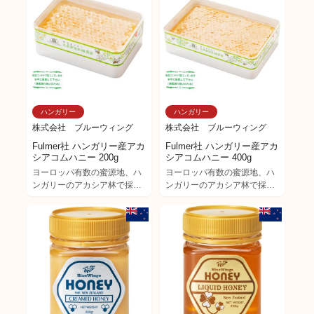
ハンガリー
ハンガリー
株式会社 ブルーウィング
株式会社 ブルーウィング
Fulmer社 ハンガリー産アカ
Fulmer社 ハンガリー産アカ
シアコムハニー 200g
シアコムハニー 400g
ヨーロッパ有数の蜜源地、ハ
ヨーロッパ有数の蜜源地、ハ
ンガリーのアカシア林で採れ
ンガリーのアカシア林で採れ
た高純度の蜂蜜を、巣ごと閉
た高純度の蜂蜜を、巣ごと閉
じ込めた“天然のジュエリ
じ込めた“天然のジュエリ
ー”──それが【ハンガリー産
ー”──それが【ハンガリー産
アカシアのコムハニー】で
アカシアのコムハニー】で
す。 世界有数のアカシアの蜜
す。 世界有数のアカシアの蜜
源地・ハンガリーで採れた完
源地・ハンガリーで採れた完
熟蜂蜜を、蜜蝋ごと丸ごと閉
熟蜂蜜を、蜜蝋ごと丸ごと閉
じ込めた贅沢な一品。 そのま
じ込めた贅沢な一品。 そのま
まスプーンですくって、自然
まスプーンですくって、自然
のままの「甘さ」「香り」
のままの「甘さ」「香り」