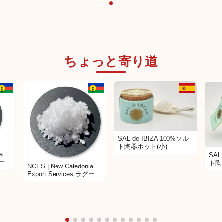
ちょっと寄り道
ー商品
海外サプライヤー商品
SAL de IBIZA 100%ソル
ト陶器ポット(小)
a
SAL
グーン
ト陶
NCES | New Caledonia
Export Services ラグーン
塩の花