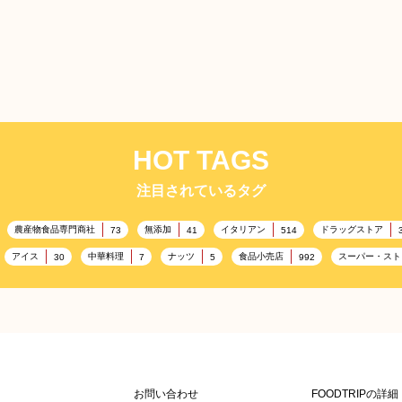
HOT TAGS
注目されているタグ
農産物食品専門商社
無添加
イタリアン
ドラッグストア
73
41
514
アイス
中華料理
ナッツ
食品小売店
スーパー・スト
30
7
5
992
雑貨販売店
ヘルシー
リラックス
コンビニエンスストア
351
323
323
3
通信販売
レジャー施設
アウトドア
美容
ラン
208
198
198
192
ドイツ料理
父の日
海の家
フランス料理
167
164
161
158
157
スポーツ関連施設
フィットネス
ホームセンター
134
130
128
128
マス
アミューズメント施設
お菓子
フルーツ
洋食
115
104
103
99
お問い合わせ
FOODTRIPの詳