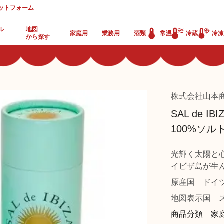
ットフォーム
ル
地図
家庭用
業務用
酒類
常温
冷蔵
冷凍
から探す
株式会社山本
SAL de IBI
100%ソル
光輝く太陽と
イビザ島が生
原産国
ドイ
地図表示国
ス
商品分類 家