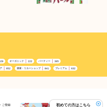
ジェーン クレイジーバジ
ル ミニ
ジェーン クレイ
ル
オーガニック
パーティー
329
222
395
ア
酒屋・リカーショップ
プレミアム
852
841
632
加工食品卸売
ホテル・旅館
レストラン
14
303
285
276
チ
テーマパーク
ピクニック
192
176
175
ヘルス関連施設
フードサービス
156
155
SA/PA
153
理容・美容
女性
プール
127
125
122
夏
アレルゲンフリー
家族
98
97
92
91
初めての方はこちら
細・ご登録