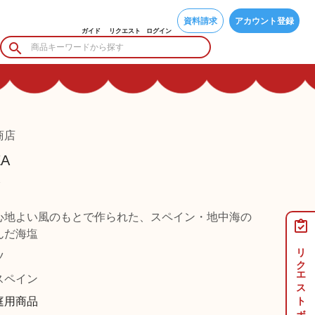
資料請求
アカウント登録
ガイド
リクエスト
ログイン
商店
ZA
ト
心地よい風のもとで作られた、スペイン・地中海の
んだ海塩
リクエストボード
ツ
ペイン
庭用商品