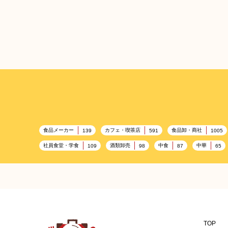
食品メーカー
カフェ・喫茶店
食品卸・商社
139
591
1005
社員食堂・学食
酒類卸売
中食
中華
109
98
87
65
百貨店・デパート
ハイクオリティ
記念日
533
424
417
観光地・売店
ギフト
ブライダル・冠婚葬祭
250
250
245
BBQ施設
母の日
キャンプ施設
レジャー
173
170
167
温浴施設
エステ
ケータリング
スポーツ
149
141
137
食材宅配業
バレンタイン
かわいい
クリス
122
120
116
TOP