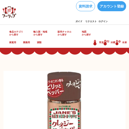
資料請求
アカウント登録
ガイド
リクエスト
ログイン
食品カテゴリ
輸入国・地域
販売チャネル
地図
から探す
から探す
から探す
から探す
家庭用
業務用
酒類
常温
冷蔵
冷凍