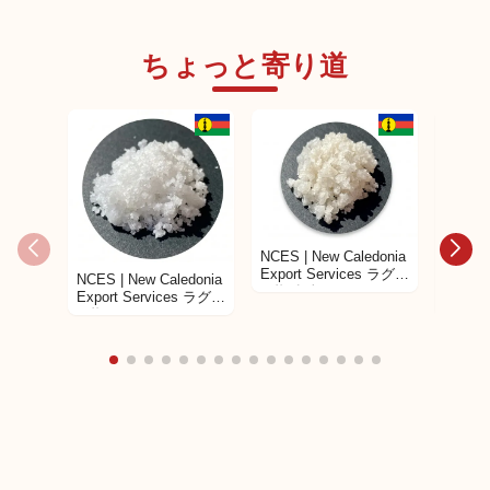
ちょっと寄り道
海外サプライヤー商品
海外サプライヤー商品
ジェー
ジェーン クレイジーソ
ルト(
ルト ミニ
サイズ
ジェーン クレイジーソ
ルト
NCES | New Caledonia
Export Services ラグー
NCES | New Caledonia
NCES |
ン塩 灰色
Export Services ラグー
Expor
ン塩
ン塩の