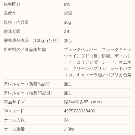
税率区分
8%
温度帯
常温
規格・内容量
30g
賞味期限
2年
栄養成分表示 （100g当たり）
無し
原材料名／食品添加物
プラックペッパー、ブラックキャラ
ウェイ、ブドウ糖、砂糖、ディルシ
ード、コリアンダーシード、オニオ
ン、グリーンパプリカ、レッドパプ
リカ、キャノーラ油／パプリカ色素
アレルギー（義務9品目)
無し
アレルギー（推奨20品目）
無し
商品サイズ
縦34×高さ85（mm）
JANコード
4975723038400
ケース入数
24
ケース重量
1.3kg