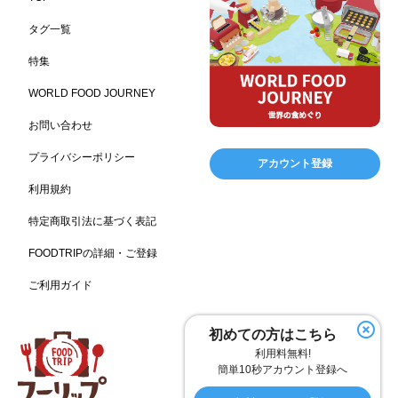
レジャー施設
ランチ
美容
テーマパーク
198
192
192
176
タグ一覧
ピクニック
BBQ施設
母の日
レジャー
175
173
170
167
特集
キャンプ施設
ドイツ料理
父の日
海の家
167
164
161
158
WORLD FOOD JOURNEY
フランス料理
ヘルス関連施設
フードサービス
157
156
155
お問い合わせ
温浴施設
エステ
ケータリング
SA/PA
153
149
141
137
スポーツ
スポーツ関連施設
フィットネス
134
130
128
プライバシーポリシー
アカウント登録
ホームセンター
理容・美容
女性
プール
128
127
125
122
利用規約
食材宅配業
バレンタイン
かわいい
122
120
116
特定商取引法に基づく表記
クリスマス
アミューズメント施設
お菓子
115
104
103
FOODTRIPの詳細・ご登録
フルーツ
洋食
夏
アレルゲンフリー
99
98
97
92
ご利用ガイド
家族
バー
ベーカリー
農場・牧場
91
89
87
86
温泉
キッチンカー
春
居酒屋
84
84
82
SDGs
75
75
初めての方はこちら
ファミリーレストラン
スイーツ
環境にやさしい
74
72
70
利用料無料!
こどもの日
給食
アジア・エスニック
ハロウィン
69
67
65
64
簡単10秒アカウント登録へ
和食
サウナ
ダイエット
こども
秋
63
59
58
57
57