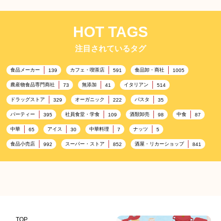
HOT TAGS
注目されているタグ
食品メーカー
カフェ・喫茶店
食品卸・商社
139
591
1005
農産物食品専門商社
無添加
イタリアン
73
41
514
ドラッグストア
オーガニック
パスタ
329
222
35
パーティー
社員食堂・学食
酒類卸売
中食
395
109
98
87
中華
アイス
中華料理
ナッツ
65
30
7
5
食品小売店
スーパー・ストア
酒屋・リカーショップ
992
852
841
プレミアム
百貨店・デパート
ハイクオリティ
632
533
424
記念日
雑貨販売店
リラックス
ヘルシー
417
351
323
323
コンビニエンスストア
加工食品卸売
ホテル・旅館
314
303
285
レストラン
ギフト
観光地・売店
276
250
250
ブライダル・冠婚葬祭
通信販売
アウトドア
245
208
198
TOP