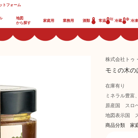
ットフォーム
ル
地図
家庭用
業務用
酒類
常温
冷蔵
冷凍
から探す
株式会社トゥ
モミの木のは
在庫有り
ミネラル豊富
原産国
スロ
地図表示国
ス
商品分類 家