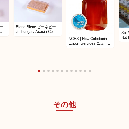
ビー
Biene Biene ビーネビー
ia
ネ Hungary Acacia Comb
Sol 
アカシ
Honey アカシア コムハニ
Nut 
NCES | New Caledonia
箱付
ー 400g
Export Services ニューカ
レドニア産はちみつ
その他