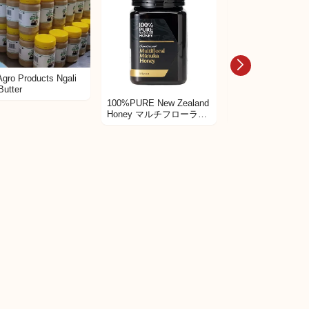
Agro Products Ngali
Butter
100%PURE New Zealand
Fulmer社 ハンガ
Honey マルチフローラル
カシアコムハニー 2
マヌカハニー