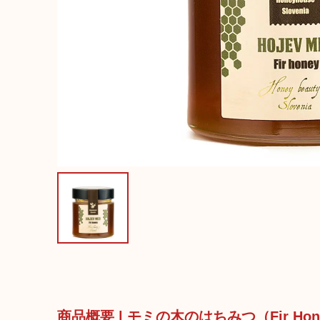
商品概要 | モミの木のはちみつ（Fir Ho