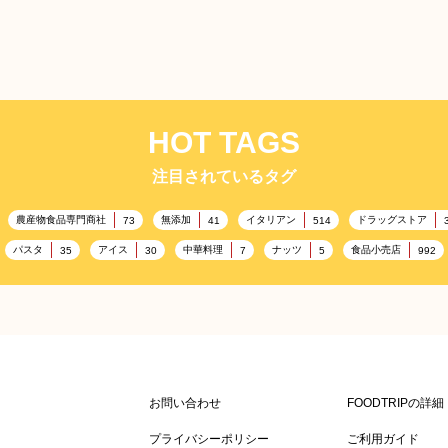
HOT TAGS
注目されているタグ
農産物食品専門商社
無添加
イタリアン
ドラッグストア
73
41
514
パスタ
アイス
中華料理
ナッツ
食品小売店
35
30
7
5
992
記念日
雑貨販売店
リラックス
ヘルシー
コ
417
351
323
323
ル・冠婚葬祭
通信販売
アウトドア
レジャー施設
245
208
198
198
キャンプ施設
ドイツ料理
父の日
海の家
167
167
164
161
158
ケータリング
スポーツ
スポーツ関連施設
フィッ
141
137
134
130
かわいい
クリスマス
アミューズメント施設
お菓子
120
116
115
104
お問い合わせ
FOODTRIPの詳
農場・牧場
温泉
キッチンカー
春
7
86
84
84
82
SDGs
75
プライバシーポリシー
ご利用ガイド