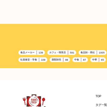
食品メーカー
カフェ・喫茶店
食品卸・商社
139
591
1005
社員食堂・学食
酒類卸売
中食
中華
109
98
87
65
プレミアム
百貨店・デパート
ハイクオリティ
632
533
424
レストラン
ギフト
観光地・売店
ブライダ
276
250
250
ピクニック
BBQ施設
母の日
レジャー
175
173
170
フードサービス
温浴施設
エステ
155
SA/PA
153
149
女性
プール
食材宅配業
バレンタイン
125
122
122
TOP
アレルゲンフリー
家族
バー
ベーカリー
92
91
89
8
タグ一覧