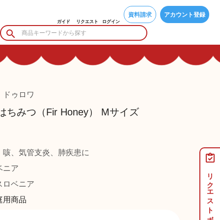
資料請求
アカウント登録
ガイド
リクエスト
ログイン
・ドゥロワ
ちみつ（Fir Honey） Mサイズ
、咳、気管支炎、肺疾患に
ベニア
リクエストボード
ロベニア
庭用商品