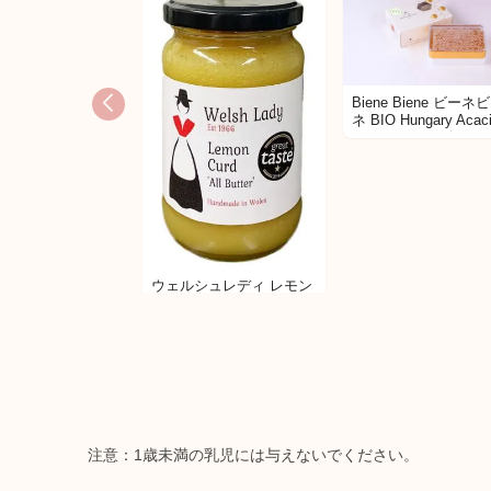
Biene Biene ビーネ
ネ BIO Hungary Acac
Comb Honey ビオ 
ア コムハニー 200g 
き
ウェルシュレディ レモン
カード
注意：1歳未満の乳児には与えないでください。