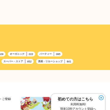
オーガニック
パーティー
329
222
395
スーパー・ストア
酒屋・リカーショップ
852
841
ンビニエンスストア
加工食品卸売
ホテル・旅館
314
303
285
ランチ
美容
テーマパーク
192
192
176
フランス料理
ヘルス関連施設
157
156
トネス
ホームセンター
理容・美容
128
128
127
フルーツ
洋食
夏
103
99
98
97
初めての方はこちら
細・ご登録
利用料無料!
居酒屋
ファミリーレストラン
スイーツ
75
74
72
簡単10秒アカウント登録へ