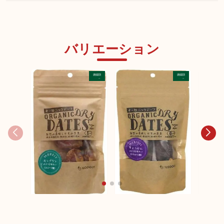
バリエーション
ILODOLY オーガニッ
ILODOLY オーガニッ
クデーツ (マジョール
ILOD
クデーツ (ムニーフ種)
種)
クデー