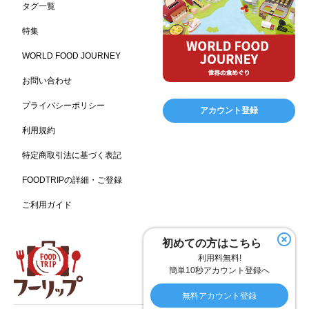
198
192
192
176
タグ一覧
ピクニック
BBQ施設
母の日
レジャー
175
173
170
167
特集
キャンプ施設
ドイツ料理
父の日
海の家
167
164
161
158
WORLD FOOD JOURNEY
フランス料理
ヘルス関連施設
フードサービス
157
156
155
お問い合わせ
温浴施設
エステ
ケータリング
SA/PA
153
149
141
137
スポーツ
スポーツ関連施設
フィットネス
134
130
128
プライバシーポリシー
アカウント登録
ホームセンター
理容・美容
女性
プール
128
127
125
122
利用規約
食材宅配業
バレンタイン
かわいい
122
120
116
特定商取引法に基づく表記
クリスマス
アミューズメント施設
お菓子
115
104
103
FOODTRIPの詳細・ご登録
フルーツ
洋食
夏
アレルゲンフリー
99
98
97
92
ご利用ガイド
家族
バー
ベーカリー
農場・牧場
91
89
87
86
温泉
キッチンカー
春
居酒屋
84
84
82
SDGs
75
75
初めての方はこちら
ファミリーレストラン
スイーツ
環境にやさしい
74
72
70
利用料無料!
こどもの日
給食
アジア・エスニック
ハロウィン
69
67
65
64
簡単10秒アカウント登録へ
和食
サウナ
ダイエット
こども
秋
63
59
58
57
57
無料アカウント登録