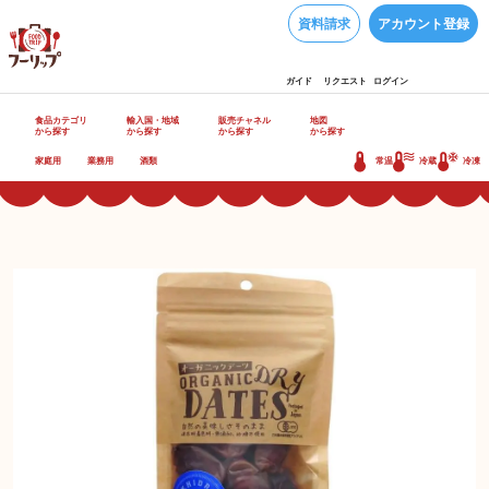
資料請求
アカウント登録
ガイド
リクエスト
ログイン
食品カテゴリ
輸入国・地域
販売チャネル
地図
から探す
から探す
から探す
から探す
家庭用
業務用
酒類
常温
冷蔵
冷凍