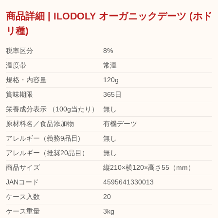
商品詳細 | ILODOLY オーガニックデーツ (ホド
リ種)
税率区分
8%
温度帯
常温
規格・内容量
120g
賞味期限
365日
栄養成分表示 （100g当たり）
無し
原材料名／食品添加物
有機デーツ
アレルギー（義務9品目)
無し
アレルギー（推奨20品目）
無し
商品サイズ
縦210×横120×高さ55（mm）
JANコード
4595641330013
ケース入数
20
ケース重量
3kg