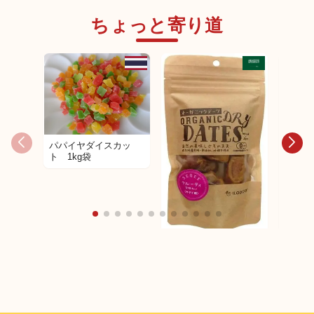
ちょっと寄り道
パパイヤダイスカッ
ト 1kg袋
ILODOLY オーガニッ
ILOD
クデーツ (セゲイ種)
クデー