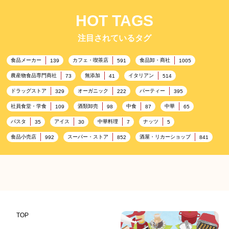
HOT TAGS
注目されているタグ
食品メーカー
カフェ・喫茶店
食品卸・商社
139
591
1005
農産物食品専門商社
無添加
イタリアン
73
41
514
ドラッグストア
オーガニック
パーティー
329
222
395
社員食堂・学食
酒類卸売
中食
中華
109
98
87
65
パスタ
アイス
中華料理
ナッツ
35
30
7
5
食品小売店
スーパー・ストア
酒屋・リカーショップ
992
852
841
プレミアム
百貨店・デパート
ハイクオリティ
632
533
424
記念日
雑貨販売店
リラックス
ヘルシー
417
351
323
323
コンビニエンスストア
加工食品卸売
ホテル・旅館
314
303
285
レストラン
ギフト
観光地・売店
276
250
250
ブライダル・冠婚葬祭
通信販売
アウトドア
245
208
198
TOP
レジャー施設
ランチ
美容
テーマパーク