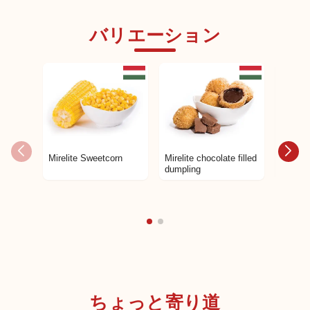
バリエーション
海外サプライヤー商品
日本未発売
Mirelite Sweetcorn
Mirelite chocolate filled
Mirelit
dumpling
ちょっと寄り道