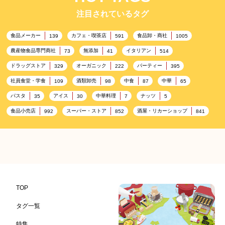
注目されているタグ
食品メーカー
カフェ・喫茶店
食品卸・商社
139
591
1005
農産物食品専門商社
無添加
イタリアン
73
41
514
ドラッグストア
オーガニック
パーティー
329
222
395
社員食堂・学食
酒類卸売
中食
中華
109
98
87
65
パスタ
アイス
中華料理
ナッツ
35
30
7
5
食品小売店
スーパー・ストア
酒屋・リカーショップ
992
852
841
プレミアム
百貨店・デパート
ハイクオリティ
632
533
424
記念日
雑貨販売店
リラックス
ヘルシー
417
351
323
323
コンビニエンスストア
加工食品卸売
ホテル・旅館
314
303
285
レストラン
ギフト
観光地・売店
276
250
250
ブライダル・冠婚葬祭
通信販売
アウトドア
245
208
198
TOP
レジャー施設
ランチ
美容
テーマパーク
198
192
192
176
タグ一覧
ピクニック
BBQ施設
母の日
レジャー
175
173
170
167
特集