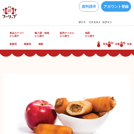
資料請求
アカウント登録
ガイド
リクエスト
ログイン
食品カテゴリ
輸入国・地域
販売チャネル
地図
から探す
から探す
から探す
から探す
家庭用
業務用
酒類
常温
冷蔵
冷凍