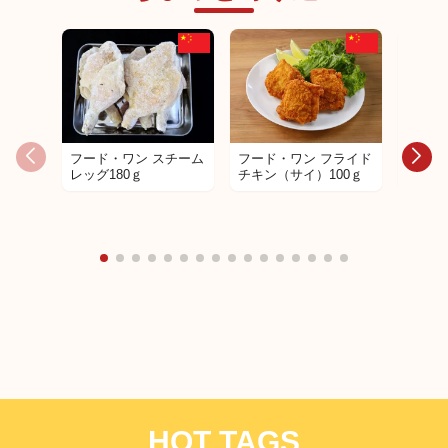
フード・ワン スチーム
フード・ワン フライド
フード
レッグ180ｇ
チキン（サイ）100ｇ
レッグ
180g
HOT TAGS