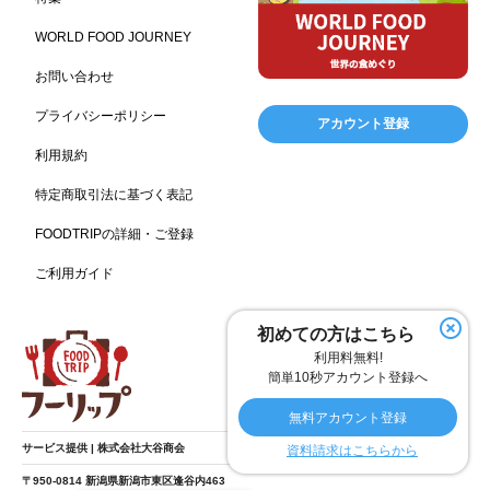
キャンプ施設
ドイツ料理
父の日
海の家
167
164
161
158
WORLD FOOD JOURNEY
フランス料理
ヘルス関連施設
フードサービス
157
156
155
お問い合わせ
温浴施設
エステ
ケータリング
SA/PA
153
149
141
137
スポーツ
スポーツ関連施設
フィットネス
134
130
128
プライバシーポリシー
アカウント登録
ホームセンター
理容・美容
女性
プール
128
127
125
122
利用規約
食材宅配業
バレンタイン
かわいい
122
120
116
特定商取引法に基づく表記
クリスマス
アミューズメント施設
お菓子
115
104
103
FOODTRIPの詳細・ご登録
フルーツ
洋食
夏
アレルゲンフリー
99
98
97
92
ご利用ガイド
家族
バー
ベーカリー
農場・牧場
91
89
87
86
温泉
キッチンカー
春
居酒屋
84
84
82
SDGs
75
75
初めての方はこちら
ファミリーレストラン
スイーツ
環境にやさしい
74
72
70
利用料無料!
こどもの日
給食
アジア・エスニック
ハロウィン
69
67
65
64
簡単10秒アカウント登録へ
和食
サウナ
ダイエット
こども
秋
63
59
58
57
57
無料アカウント登録
テイクアウト・デリバリー
冬
ドライブ
55
53
40
サービス提供 | 株式会社大谷商会
資料請求はこちらから
ヴィーガン
焼肉
グルテンフリー
38
37
36
〒950-0814 新潟県新潟市東区逢谷内463