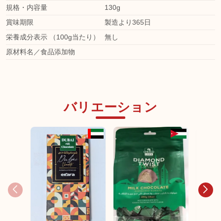
規格・内容量
130g
賞味期限
製造より365日
栄養成分表示 （100g当たり）
無し
原材料名／食品添加物
バリエーション
ドバイ
ート ドバ