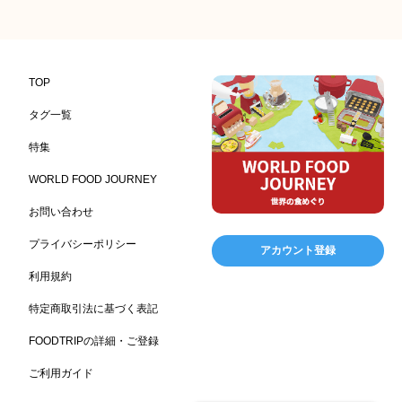
コンビニエンスストア
加工食品卸売
ホテル・旅館
314
303
285
レストラン
ギフト
観光地・売店
276
250
250
ブライダル・冠婚葬祭
通信販売
アウトドア
245
208
198
TOP
レジャー施設
ランチ
美容
テーマパーク
198
192
192
176
タグ一覧
ピクニック
BBQ施設
母の日
レジャー
175
173
170
167
特集
キャンプ施設
ドイツ料理
父の日
海の家
167
164
161
158
WORLD FOOD JOURNEY
フランス料理
ヘルス関連施設
フードサービス
157
156
155
お問い合わせ
温浴施設
エステ
ケータリング
SA/PA
153
149
141
137
スポーツ
スポーツ関連施設
フィットネス
134
130
128
プライバシーポリシー
アカウント登録
ホームセンター
理容・美容
女性
プール
128
127
125
122
利用規約
食材宅配業
バレンタイン
かわいい
122
120
116
特定商取引法に基づく表記
クリスマス
アミューズメント施設
お菓子
115
104
103
FOODTRIPの詳細・ご登録
フルーツ
洋食
夏
アレルゲンフリー
99
98
97
92
ご利用ガイド
家族
バー
ベーカリー
農場・牧場
91
89
87
86