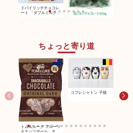
チオ 
ピルケ
ドバイリッチチョコレ
72×1
ート 「ダブルミルク」
チョコ
ピスタチオクナファー
ドバイリッチチョコレ
わせ)
ミルクチョコレート
ート ピスタチオクナフ
200g
ァーミルクチョコレー
ト450g袋入
ちょっと寄り道
コフレシャトン 子猫
コフレ
ップ
トム＆ルーク フルーツ
＆ナッツボール オリ