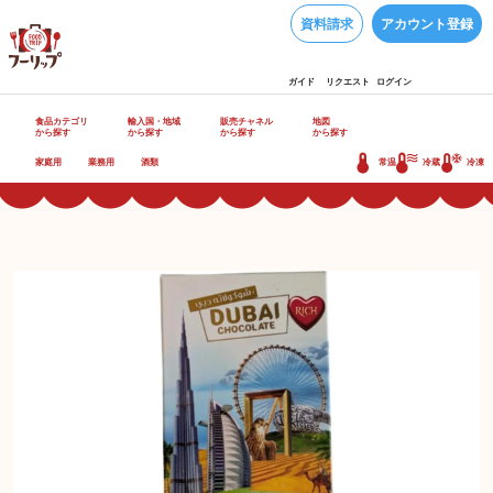
資料請求
アカウント登録
ガイド
リクエスト
ログイン
食品カテゴリ
輸入国・地域
販売チャネル
地図
から探す
から探す
から探す
から探す
家庭用
業務用
酒類
常温
冷蔵
冷凍