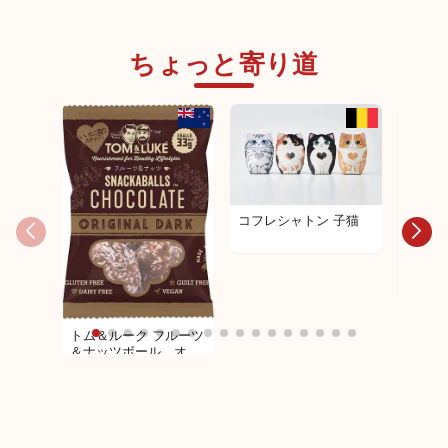
ちょっと寄り道
コフレシャトン 子猫
コフレ
ップ
トム＆ルーク フルーツ
＆ナッツボール オリ
ジナル３３ｇ