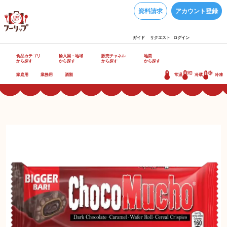
資料請求
アカウント登録
ガイド
リクエスト
ログイン
食品カテゴリ
輸入国・地域
販売チャネル
地図
から探す
から探す
から探す
から探す
家庭用
業務用
酒類
常温
冷蔵
冷凍