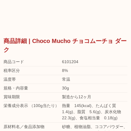
商品詳細 | Choco Mucho チョコムーチョ ダー
ク
商品コード
6101204
税率区分
8%
温度帯
常温
規格・内容量
30g
賞味期限
製造から12ヶ月
栄養成分表示 （100g当たり）
熱量 145(kcal)、たんぱく質
1.4(g)、脂質 5.6(g)、炭水化物
22.3(g)、食塩相当量 0.18(g)
原材料名／食品添加物
砂糖、植物油脂、ココアパウダー、