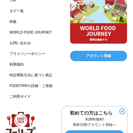
TOP
レジャー施設
ランチ
美容
テーマパーク
198
192
192
176
タグ一覧
ピクニック
BBQ施設
母の日
レジャー
175
173
170
167
特集
キャンプ施設
ドイツ料理
父の日
海の家
167
164
161
158
WORLD FOOD JOURNEY
フランス料理
ヘルス関連施設
フードサービス
157
156
155
お問い合わせ
温浴施設
エステ
ケータリング
SA/PA
153
149
141
137
スポーツ
スポーツ関連施設
フィットネス
134
130
128
プライバシーポリシー
アカウント登録
ホームセンター
理容・美容
女性
プール
128
127
125
122
利用規約
食材宅配業
バレンタイン
かわいい
122
120
116
特定商取引法に基づく表記
クリスマス
アミューズメント施設
お菓子
115
104
103
FOODTRIPの詳細・ご登録
フルーツ
洋食
夏
アレルゲンフリー
99
98
97
92
ご利用ガイド
家族
バー
ベーカリー
農場・牧場
91
89
87
86
温泉
キッチンカー
春
居酒屋
84
84
82
SDGs
75
75
初めての方はこちら
ファミリーレストラン
スイーツ
環境にやさしい
74
72
70
利用料無料!
こどもの日
給食
アジア・エスニック
ハロウィン
69
67
65
64
簡単10秒アカウント登録へ
和食
サウナ
ダイエット
こども
秋