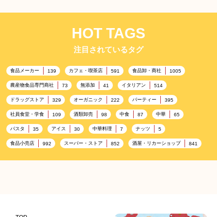
HOT TAGS
注目されているタグ
食品メーカー
カフェ・喫茶店
食品卸・商社
139
591
1005
農産物食品専門商社
無添加
イタリアン
73
41
514
ドラッグストア
オーガニック
パーティー
329
222
395
社員食堂・学食
酒類卸売
中食
中華
109
98
87
65
パスタ
アイス
中華料理
ナッツ
35
30
7
5
食品小売店
スーパー・ストア
酒屋・リカーショップ
992
852
841
プレミアム
百貨店・デパート
ハイクオリティ
632
533
424
記念日
雑貨販売店
リラックス
ヘルシー
417
351
323
323
コンビニエンスストア
加工食品卸売
ホテル・旅館
314
303
285
レストラン
ギフト
観光地・売店
276
250
250
ブライダル・冠婚葬祭
通信販売
アウトドア
245
208
198