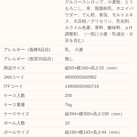
グルコースシロップ、小麦粉、とう
もろこし、米、脱脂粉乳、ホエイパ
ウダー、でん粉、食塩、モルトエキ
ス、大豆粉／グリセリン、乳化剤、
カラメル色素、香料、酸味料、ｐH
調整剤、（一部に小麦・乳成分・大
豆を含む）
アレルギー（義務9品目)
乳
、
小麦
アレルギー（推奨20品目）
無し
商品サイズ
縦50×横160×高さ20（mm）
JANコード
4800092660962
ITFコード
14800092660716
ケース入数
200
ケース重量
7kg
ケースサイズ
縦394×横300×高さ238（mm）
ボール入数
10
ボールサイズ
縦190×横143×高さ44（mm）