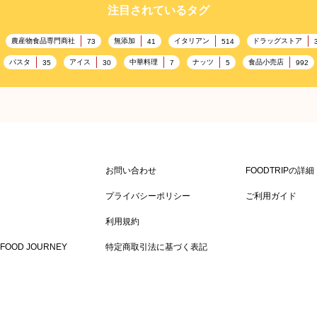
注目されているタグ
農産物食品専門商社
無添加
イタリアン
ドラッグストア
73
41
514
パスタ
アイス
中華料理
ナッツ
食品小売店
35
30
7
5
992
記念日
雑貨販売店
リラックス
ヘルシー
コ
417
351
323
323
ル・冠婚葬祭
通信販売
アウトドア
レジャー施設
245
208
198
198
キャンプ施設
ドイツ料理
父の日
海の家
167
167
164
161
158
ケータリング
スポーツ
スポーツ関連施設
フィッ
141
137
134
130
かわいい
クリスマス
アミューズメント施設
お菓子
120
116
115
104
お問い合わせ
FOODTRIPの詳
農場・牧場
温泉
キッチンカー
春
7
86
84
84
82
SDGs
75
プライバシーポリシー
ご利用ガイド
スニック
ハロウィン
和食
サウナ
ダイエット
65
64
63
59
58
利用規約
テンフリー
食肉・卵専門商社
男性
ドリンク
イースタ
36
36
34
33
FOOD JOURNEY
特定商取引法に基づく表記
ヨーロッパ料理
スーパーフード
ラーメン
ワイン
24
24
23
23
1
ディナー
グリル
肉料理
ベジタリアン
チョコ
16
15
14
14
13
伝統料理
韓国料理
水産物食品専門商社
サラダ
シー
9
8
8
7
ベトナム料理
アジア料理
地中海料理
おしゃれ
ソー