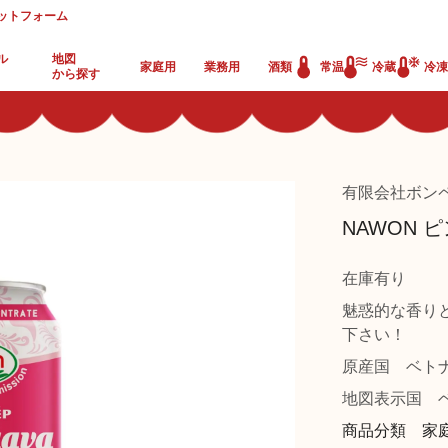
ットフォーム
ル
地図
家庭用
業務用
酒類
常温
冷蔵
冷凍
から探す
有限会社ボン
NAWON
在庫有り
魅惑的な香り
下さい！
原産国
ベト
地図表示国
ベ
商品分類 家