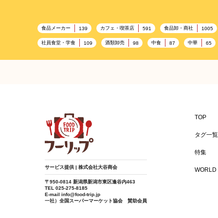
オレンジ
食品メーカー
カフェ・喫茶店
食品卸・商社
139
591
1005
社員食堂・学食
酒類卸売
中食
中華
109
98
87
65
プレミアム
百貨店・デパート
ハイクオリティ
632
533
424
レストラン
ギフト
観光地・売店
ブライダ
276
250
250
Le Coq Virgin Blue
ピクニック
BBQ施設
母の日
レジャー
175
173
170
Lagoon
フードサービス
温浴施設
エステ
155
SA/PA
153
149
女性
プール
食材宅配業
バレンタイン
125
122
122
TOP
アレルゲンフリー
家族
バー
ベーカリー
92
91
89
8
タグ一覧
環境にやさしい
こどもの日
給食
アジア・エ
70
69
67
特集
冬
ドライブ
ヴィーガン
焼肉
グル
53
40
38
37
サービス提供 | 株式会社大谷商会
WORLD 
カラフル
酒
遺伝子組み換え不使用
デザート
25
25
25
〒950-0814 新潟県新潟市東区逢谷内463
TEL 025-275-8185
フェアトレード
カレー
アルコール
学園祭
16
16
16
E-mail info@food-trip.jp
一社）全国スーパーマーケット協会 賛助会員
イタリア料理
コスパ
グミ
ノンアルコール
11
10
9
9
タイ料理
スモーキー
ハーブ香
フランス料理