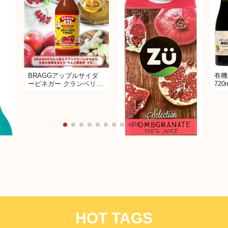
BRAGGアップルサイダ
有機
ービネガー クランベリー
720
アップル 473ml
Zu スペイン産 ストレー
ト ザクロジュース
HOT TAGS