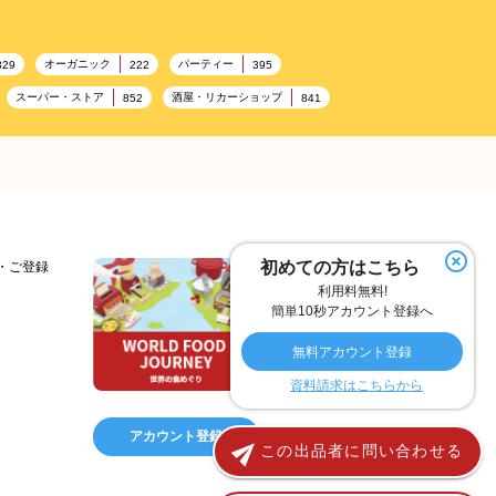
パインアップルジ
オーガニック
パーティー
329
222
395
スーパー・ストア
酒屋・リカーショップ
852
841
ンビニエンスストア
加工食品卸売
ホテル・旅館
314
303
285
ランチ
美容
テーマパーク
192
192
176
フランス料理
ヘルス関連施設
157
156
トネス
ホームセンター
理容・美容
128
128
127
フルーツ
洋食
夏
103
99
98
97
初めての方はこちら
細・ご登録
利用料無料!
居酒屋
ファミリーレストラン
スイーツ
75
74
72
簡単10秒アカウント登録へ
こども
秋
テイクアウト・デリバリー
57
57
55
無料アカウント登録
ー
ひな祭り
キャンディ
オイル
30
29
29
26
資料請求はこちらから
スパイス
洋菓子
マイルド
9
18
18
17
青果卸売
冷凍食品
パン
13
13
13
12
アカウント登録
この出品者に問い合わせる
フード
紅茶
保存食
スパイシー
7
7
7
6
ス
スープ
インド料理
酸味
チップス