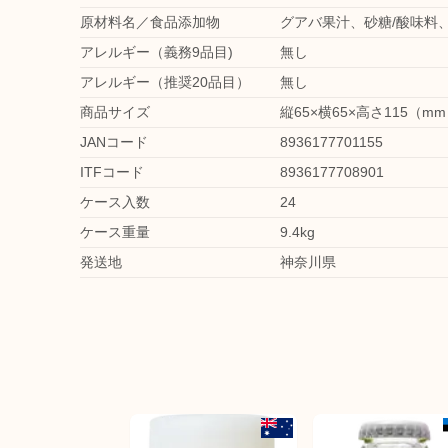
原材料名／食品添加物
グアバ果汁、砂糖/酸味料、
アレルギー（義務9品目)
無し
アレルギー（推奨20品目）
無し
商品サイズ
縦65×横65×高さ115（m
JANコード
8936177701155
ITFコード
8936177708901
ケース入数
24
ケース重量
9.4kg
発送地
神奈川県
日本