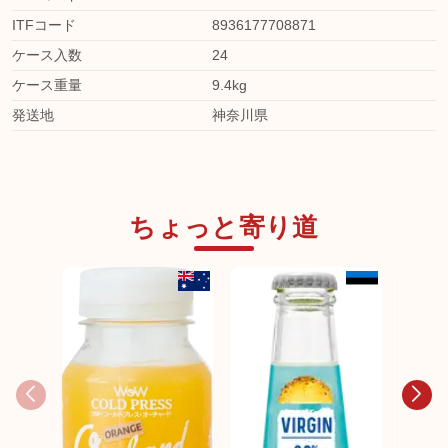
ITFコード
8936177708871
ケース入数
24
ケース重量
9.4kg
発送地
神奈川県
ちょっと寄り道
日本未発売
BRA