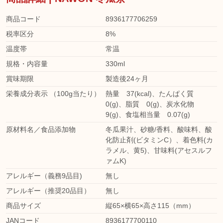
商品コード
8936177706259
税率区分
8%
温度帯
常温
規格・内容量
330ml
賞味期限
製造後24ヶ月
栄養成分表示 （100g当たり）
熱量 37(kcal)、たんぱく質
0(g)、脂質 0(g)、炭水化物
9(g)、食塩相当量 0.07(g)
原材料名／食品添加物
冬瓜果汁、砂糖/香料、酸味料、酸
化防止剤(ビタミンC）、着色料(カ
ラメル、黄5)、甘味料(アセスルフ
ァムK)
アレルギー（義務9品目)
無し
アレルギー（推奨20品目）
無し
商品サイズ
縦65×横65×高さ115（mm）
JANコード
8936177700110