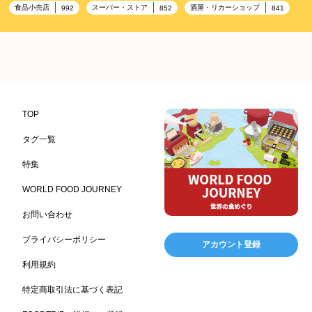
食品小売店
スーパー・ストア
酒屋・リカーショップ
992
852
841
プレミアム
百貨店・デパート
ハイクオリティ
632
533
424
記念日
雑貨販売店
リラックス
ヘルシー
417
351
323
323
コンビニエンスストア
加工食品卸売
ホテル・旅館
314
303
285
レストラン
ギフト
観光地・売店
276
250
250
ブライダル・冠婚葬祭
通信販売
アウトドア
245
208
198
TOP
レジャー施設
ランチ
美容
テーマパーク
198
192
192
176
タグ一覧
ピクニック
BBQ施設
母の日
レジャー
175
173
170
167
特集
キャンプ施設
ドイツ料理
父の日
海の家
167
164
161
158
WORLD FOOD JOURNEY
フランス料理
ヘルス関連施設
フードサービス
157
156
155
お問い合わせ
温浴施設
エステ
ケータリング
SA/PA
153
149
141
137
スポーツ
スポーツ関連施設
フィットネス
134
130
128
プライバシーポリシー
アカウント登録
ホームセンター
理容・美容
女性
プール
128
127
125
122
利用規約
食材宅配業
バレンタイン
かわいい
122
120
116
特定商取引法に基づく表記
クリスマス
アミューズメント施設
お菓子
115
104
103