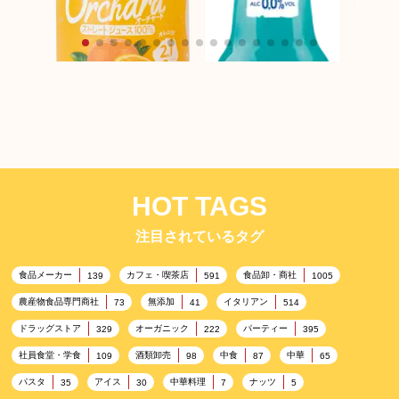
ダービ
リーアッ
HOT TAGS
Wow-オーチャード コ
ールドプレスストレー
注目されているタグ
ト オレンジ
食品メーカー
カフェ・喫茶店
食品卸・商社
139
591
1005
農産物食品専門商社
無添加
イタリアン
73
41
514
ドラッグストア
オーガニック
パーティー
329
222
395
社員食堂・学食
酒類卸売
中食
中華
109
98
87
65
Le Coq Virgin Blue
Lagoon
パスタ
アイス
中華料理
ナッツ
35
30
7
5