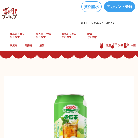
資料請求
アカウント登録
ガイド
リクエスト
ログイン
食品カテゴリ
輸入国・地域
販売チャネル
地図
から探す
から探す
から探す
から探す
家庭用
業務用
酒類
常温
冷蔵
冷凍