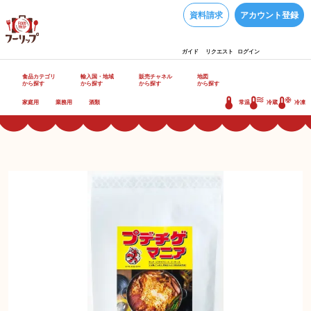
資料請求
アカウント登録
ガイド
リクエスト
ログイン
食品カテゴリ
輸入国・地域
販売チャネル
地図
から探す
から探す
から探す
から探す
家庭用
業務用
酒類
常温
冷蔵
冷凍