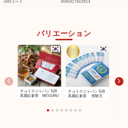
JANコード
4580417663914
バリエーション
チョイスジャパン 528
チョイスジャパン 528
高麗紅参茶 MEGURU
高麗紅参茶 受験王
チョイ
イス H