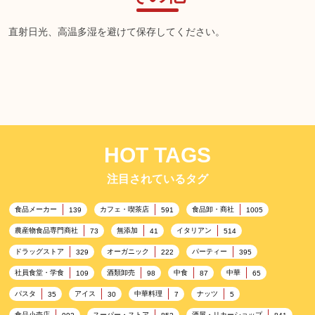
オンガネジャパン
Otasteプルコギたれ
直射日光、高温多湿を避けて保存してください。
500g
オンガネジャパン オン
ガネ プルコギたれ
2kg(業務用)
HOT TAGS
注目されているタグ
食品メーカー
カフェ・喫茶店
食品卸・商社
139
591
1005
農産物食品専門商社
無添加
イタリアン
73
41
514
ドラッグストア
オーガニック
パーティー
329
222
395
社員食堂・学食
酒類卸売
中食
中華
109
98
87
65
パスタ
アイス
中華料理
ナッツ
35
30
7
5
食品小売店
スーパー・ストア
酒屋・リカーショップ