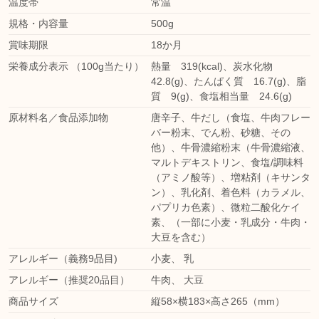
温度帯
常温
規格・内容量
500g
賞味期限
18か月
栄養成分表示 （100g当たり）
熱量 319(kcal)、炭水化物
42.8(g)、たんぱく質 16.7(g)、脂
質 9(g)、食塩相当量 24.6(g)
原材料名／食品添加物
唐辛子、牛だし（食塩、牛肉フレー
バー粉末、でん粉、砂糖、その
他）、牛骨濃縮粉末（牛骨濃縮液、
マルトデキストリン、食塩/調味料
（アミノ酸等）、増粘剤（キサンタ
ン）、乳化剤、着色料（カラメル、
パプリカ色素）、微粒二酸化ケイ
素、（一部に小麦・乳成分・牛肉・
大豆を含む）
アレルギー（義務9品目)
小麦
、
乳
アレルギー（推奨20品目）
牛肉
、
大豆
商品サイズ
縦58×横183×高さ265（mm）