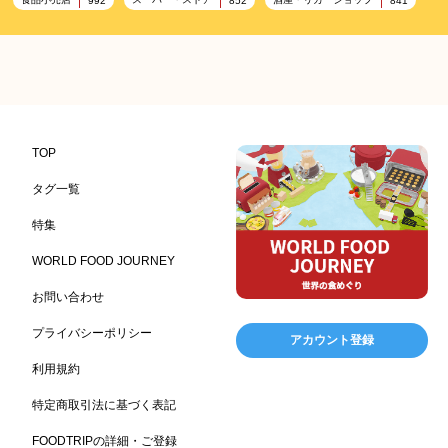
992
852
841
プレミアム
百貨店・デパート
ハイクオリティ
632
533
424
記念日
雑貨販売店
リラックス
ヘルシー
417
351
323
323
コンビニエンスストア
加工食品卸売
ホテル・旅館
314
303
285
レストラン
ギフト
観光地・売店
276
250
250
ブライダル・冠婚葬祭
通信販売
アウトドア
245
208
198
TOP
レジャー施設
ランチ
美容
テーマパーク
198
192
192
176
タグ一覧
ピクニック
BBQ施設
母の日
レジャー
175
173
170
167
特集
キャンプ施設
ドイツ料理
父の日
海の家
167
164
161
158
WORLD FOOD JOURNEY
フランス料理
ヘルス関連施設
フードサービス
157
156
155
お問い合わせ
温浴施設
エステ
ケータリング
SA/PA
153
149
141
137
スポーツ
スポーツ関連施設
フィットネス
134
130
128
プライバシーポリシー
アカウント登録
ホームセンター
理容・美容
女性
プール
128
127
125
122
利用規約
食材宅配業
バレンタイン
かわいい
122
120
116
特定商取引法に基づく表記
クリスマス
アミューズメント施設
お菓子
115
104
103
FOODTRIPの詳細・ご登録