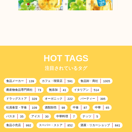
ポンパ
ポンパドール 【季節限
定】コ
定】コールドブリュ
ー パ
ー マスカット 18テ
ンゴー
ポンパドール 【季節限
ィーバッグ
グ
定】コールドブリュ
ー マスカット 8テ
ィーバッグ
HOT TAGS
注目されているタグ
食品メーカー
カフェ・喫茶店
食品卸・商社
139
591
1005
農産物食品専門商社
無添加
イタリアン
73
41
514
ドラッグストア
オーガニック
パーティー
329
222
395
社員食堂・学食
酒類卸売
中食
中華
109
98
87
65
パスタ
アイス
中華料理
ナッツ
35
30
7
5
食品小売店
スーパー・ストア
酒屋・リカーショップ
992
852
841