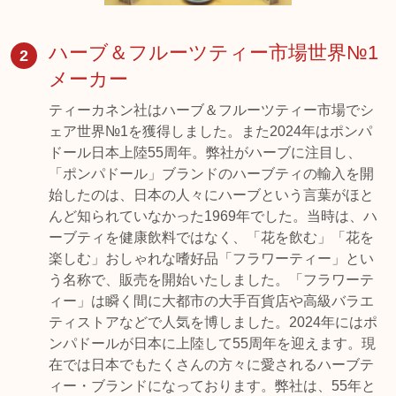
ハーブ＆フルーツティー市場世界№1
2
メーカー
ティーカネン社はハーブ＆フルーツティー市場でシ
ェア世界№1を獲得しました。また2024年はポンパ
ドール日本上陸55周年。弊社がハーブに注目し、
「ポンパドール」ブランドのハーブティの輸入を開
始したのは、日本の人々にハーブという言葉がほと
んど知られていなかった1969年でした。当時は、ハ
ーブティを健康飲料ではなく、「花を飲む」「花を
楽しむ」おしゃれな嗜好品「フラワーティー」とい
う名称で、販売を開始いたしました。「フラワーテ
ィー」は瞬く間に大都市の大手百貨店や高級バラエ
ティストアなどで人気を博しました。2024年にはポ
ンパドールが日本に上陸して55周年を迎えます。現
在では日本でもたくさんの方々に愛されるハーブテ
ィー・ブランドになっております。弊社は、55年と