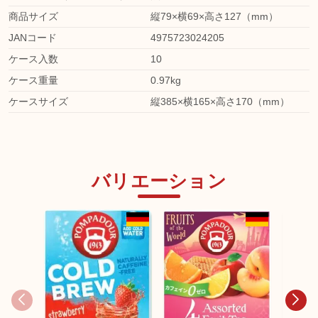
商品サイズ
縦79×横69×高さ127（mm）
JANコード
4975723024205
ケース入数
10
ケース重量
0.97kg
ケースサイズ
縦385×横165×高さ170（mm）
バリエーション