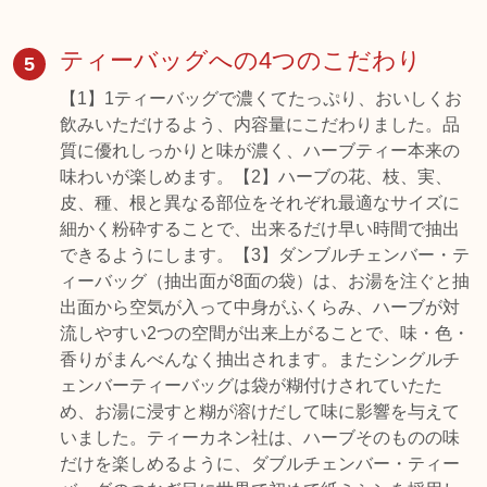
ティーバッグへの4つのこだわり
5
【1】1ティーバッグで濃くてたっぷり、おいしくお
飲みいただけるよう、内容量にこだわりました。品
質に優れしっかりと味が濃く、ハーブティー本来の
味わいが楽しめます。【2】ハーブの花、枝、実、
皮、種、根と異なる部位をそれぞれ最適なサイズに
細かく粉砕することで、出来るだけ早い時間で抽出
できるようにします。【3】ダンブルチェンバー・テ
ィーバッグ（抽出面が8面の袋）は、お湯を注ぐと抽
出面から空気が入って中身がふくらみ、ハーブが対
流しやすい2つの空間が出来上がることで、味・色・
香りがまんべんなく抽出されます。またシングルチ
ェンバーティーバッグは袋が糊付けされていたた
め、お湯に浸すと糊が溶けだして味に影響を与えて
いました。ティーカネン社は、ハーブそのものの味
だけを楽しめるように、ダブルチェンバー・ティー