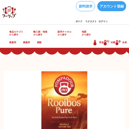
資料請求
アカウント登録
ガイド
リクエスト
ログイン
食品カテゴリ
輸入国・地域
販売チャネル
地図
から探す
から探す
から探す
から探す
家庭用
業務用
酒類
常温
冷蔵
冷凍