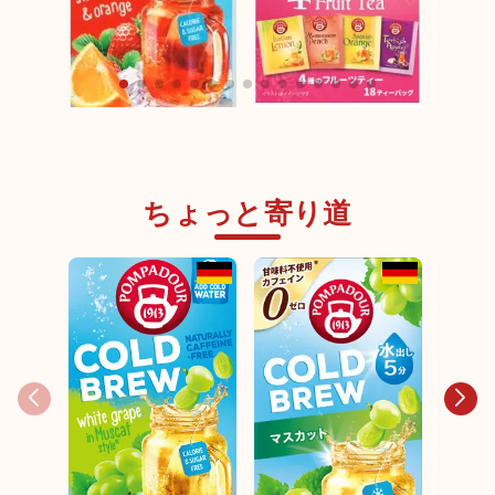
ポンパドール 4アソー
ト フルーツティー
ポンパドール 【季節限
18ティーバッグ
定】コールドブリュ
ー ストロベリー＆オ
ポンパ
ちょっと寄り道
レンジ 18ティーバッ
定】コ
グ
ー ピ
ンフル
バッグ