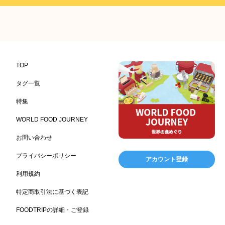
プレミアム
百貨店・デパート
ハイクオリティ
632
533
424
記念日
雑貨販売店
リラックス
ヘルシー
417
351
323
323
コンビニエンスストア
加工食品卸売
ホテル・旅館
314
303
285
レストラン
ギフト
観光地・売店
276
250
250
ブライダル・冠婚葬祭
通信販売
アウトドア
245
208
198
TOP
レジャー施設
ランチ
美容
テーマパーク
198
192
192
176
タグ一覧
ピクニック
BBQ施設
母の日
レジャー
175
173
170
167
特集
キャンプ施設
ドイツ料理
父の日
海の家
167
164
161
158
WORLD FOOD JOURNEY
フランス料理
ヘルス関連施設
フードサービス
157
156
155
お問い合わせ
温浴施設
エステ
ケータリング
SA/PA
153
149
141
137
スポーツ
スポーツ関連施設
フィットネス
134
130
128
プライバシーポリシー
アカウント登録
ホームセンター
理容・美容
女性
プール
128
127
125
122
利用規約
食材宅配業
バレンタイン
かわいい
122
120
116
特定商取引法に基づく表記
クリスマス
アミューズメント施設
お菓子
115
104
103
FOODTRIPの詳細・ご登録
フルーツ
洋食
夏
アレルゲンフリー
99
98
97
92