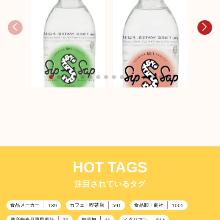
Sip Sa
Sip Sap Pure（ピュ
Piec
Sip Sap Rhubarb（ル
ア）
バーブ）
HOT TAGS
注目されているタグ
食品メーカー
カフェ・喫茶店
食品卸・商社
139
591
1005
農産物食品専門商社
無添加
イタリアン