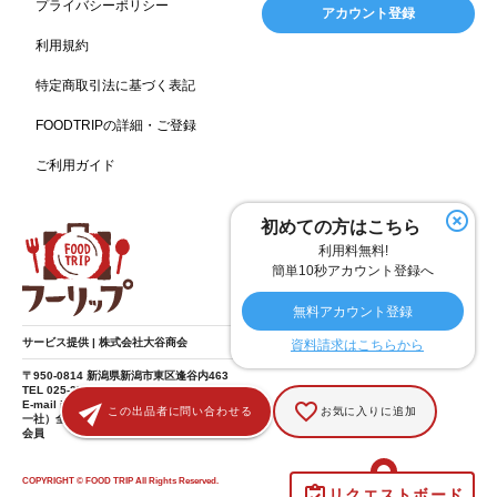
スポーツ
スポーツ関連施設
フィットネス
134
130
128
プライバシーポリシー
アカウント登録
ホームセンター
理容・美容
女性
プール
128
127
125
122
利用規約
食材宅配業
バレンタイン
かわいい
122
120
116
特定商取引法に基づく表記
クリスマス
アミューズメント施設
お菓子
115
104
103
FOODTRIPの詳細・ご登録
フルーツ
洋食
夏
アレルゲンフリー
99
98
97
92
ご利用ガイド
家族
バー
ベーカリー
農場・牧場
91
89
87
86
温泉
キッチンカー
春
居酒屋
84
84
82
SDGs
75
75
初めての方はこちら
ファミリーレストラン
スイーツ
環境にやさしい
74
72
70
利用料無料!
こどもの日
給食
アジア・エスニック
ハロウィン
69
67
65
64
簡単10秒アカウント登録へ
和食
サウナ
ダイエット
こども
秋
63
59
58
57
57
無料アカウント登録
テイクアウト・デリバリー
冬
ドライブ
55
53
40
サービス提供 | 株式会社大谷商会
資料請求はこちらから
ヴィーガン
焼肉
グルテンフリー
38
37
36
〒950-0814 新潟県新潟市東区逢谷内463
TEL 025-275-8185
食肉・卵専門商社
男性
ドリンク
イースター
36
34
33
30
E-mail info@food-trip.jp
この出品者に問い合わせる
お気に入りに追加
一社）全国スーパーマーケット協会 賛助
会員
ひな祭り
キャンディ
オイル
カラフル
29
29
26
25
酒
遺伝子組み換え不使用
デザート
25
25
24
COPYRIGHT © FOOD TRIP All Rights Reserved.
リクエストボード