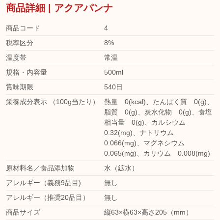
商品詳細 | アクアパンナ
商品コード
4
税率区分
8%
温度帯
常温
規格・内容量
500ml
賞味期限
540日
栄養成分表示 （100g当たり）
熱量 0(kcal)、たんぱく質 0(g)、
脂質 0(g)、炭水化物 0(g)、食塩
相当量 0(g)、カルシウム
0.32(mg)、ナトリウム
0.066(mg)、マグネシウム
0.065(mg)、カリウム 0.008(mg)
原材料名／食品添加物
水（鉱水）
アレルギー（義務9品目)
無し
アレルギー（推奨20品目）
無し
商品サイズ
縦63×横63×高さ205（mm）