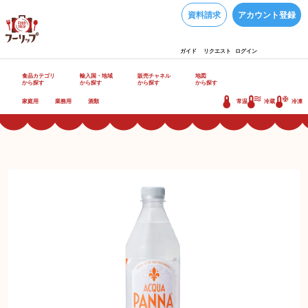
資料請求
アカウント登録
ガイド
リクエスト
ログイン
食品カテゴリ
輸入国・地域
販売チャネル
地図
から探す
から探す
から探す
から探す
家庭用
業務用
酒類
常温
冷蔵
冷凍