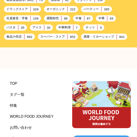
73
41
514
ドラッグストア
オーガニック
パーティー
329
222
395
社員食堂・学食
酒類卸売
中食
中華
109
98
87
65
パスタ
アイス
中華料理
ナッツ
35
30
7
5
食品小売店
スーパー・ストア
酒屋・リカーショップ
992
852
841
プレミアム
百貨店・デパート
ハイクオリティ
632
533
424
記念日
雑貨販売店
リラックス
ヘルシー
417
351
323
323
コンビニエンスストア
加工食品卸売
ホテル・旅館
314
303
285
レストラン
ギフト
観光地・売店
276
250
250
ブライダル・冠婚葬祭
通信販売
アウトドア
245
208
198
TOP
レジャー施設
ランチ
美容
テーマパーク
198
192
192
176
タグ一覧
ピクニック
BBQ施設
母の日
レジャー
175
173
170
167
特集
キャンプ施設
ドイツ料理
父の日
海の家
167
164
161
158
WORLD FOOD JOURNEY
フランス料理
ヘルス関連施設
フードサービス
157
156
155
お問い合わせ
温浴施設
エステ
ケータリング
SA/PA
153
149
141
137