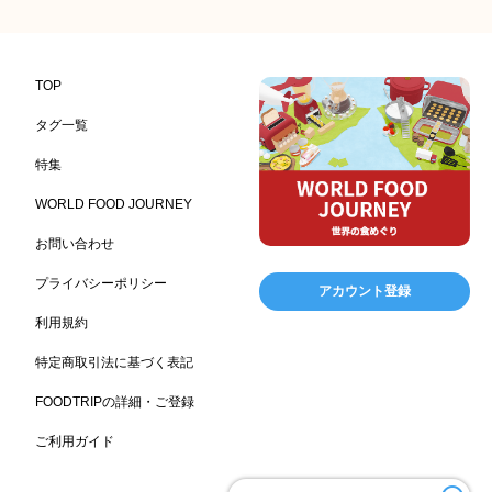
コンビニエンスストア
加工食品卸売
ホテル・旅館
314
303
285
レストラン
ギフト
観光地・売店
276
250
250
ブライダル・冠婚葬祭
通信販売
アウトドア
245
208
198
TOP
レジャー施設
ランチ
美容
テーマパーク
198
192
192
176
タグ一覧
ピクニック
BBQ施設
母の日
レジャー
175
173
170
167
特集
キャンプ施設
ドイツ料理
父の日
海の家
167
164
161
158
WORLD FOOD JOURNEY
フランス料理
ヘルス関連施設
フードサービス
157
156
155
お問い合わせ
温浴施設
エステ
ケータリング
SA/PA
153
149
141
137
スポーツ
スポーツ関連施設
フィットネス
134
130
128
プライバシーポリシー
アカウント登録
ホームセンター
理容・美容
女性
プール
128
127
125
122
利用規約
食材宅配業
バレンタイン
かわいい
122
120
116
特定商取引法に基づく表記
クリスマス
アミューズメント施設
お菓子
115
104
103
FOODTRIPの詳細・ご登録
フルーツ
洋食
夏
アレルゲンフリー
99
98
97
92
ご利用ガイド
家族
バー
ベーカリー
農場・牧場
91
89
87
86
温泉
キッチンカー
春
居酒屋
84
84
82
SDGs
75
75