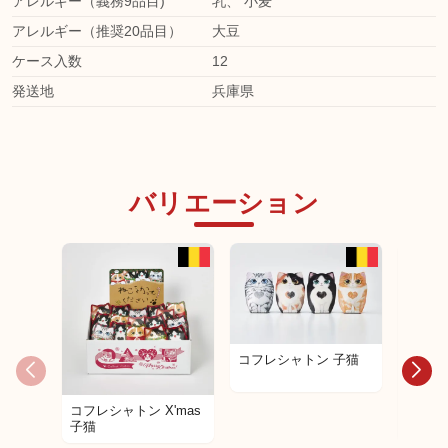
アレルギー（義務9品目)
乳
、
小麦
アレルギー（推奨20品目）
大豆
ケース入数
12
発送地
兵庫県
バリエーション
コフレシャトン 子猫
コフレシャトン X'mas
コフレ
子猫