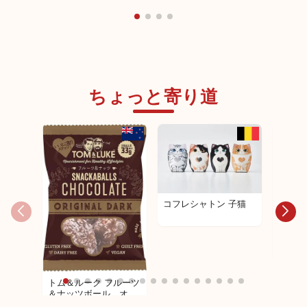
ちょっと寄り道
コフレシャトン 子猫
コフレ
ップ
トム＆ルーク フルーツ
＆ナッツボール オリ
ジナル３３ｇ