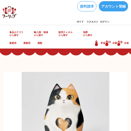
資料請求
アカウント登録
ガイド
リクエスト
ログイン
食品カテゴリ
輸入国・地域
販売チャネル
地図
から探す
から探す
から探す
から探す
家庭用
業務用
酒類
常温
冷蔵
冷凍