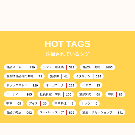
HOT TAGS
注目されているタグ
食品メーカー
カフェ・喫茶店
食品卸・商社
139
591
1005
農産物食品専門商社
無添加
イタリアン
73
41
514
ドラッグストア
オーガニック
パスタ
329
222
35
パーティー
社員食堂・学食
酒類卸売
中食
395
109
98
87
中華
アイス
中華料理
ナッツ
65
30
7
5
食品小売店
スーパー・ストア
酒屋・リカーショップ
992
852
841
プレミアム
百貨店・デパート
ハイクオリティ
632
533
424
記念日
雑貨販売店
リラックス
ヘルシー
417
351
323
323