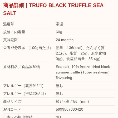
商品詳細 | TRUFO BLACK TRUFFLE SEA
SALT
温度帯
常温
規格・内容量
60g
賞味期限
24 months
栄養成分表示 （100g当たり）
熱量 136(kcal)、たんぱく質
2.1(g)、脂質 2(g)、炭水化物
0(g)、食塩相当量 85.4(g)
原材料名／食品添加物
Sea salt, 10% freeze-dried black
summer truffle (Tuber aestivum),
flavouring.
アレルギー（義務9品目)
無し
アレルギー（推奨20品目）
無し
商品サイズ
横74×高さ56（mm）
JANコード
5999567880420
日本への輸出実績
無し