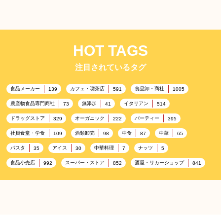
HOT TAGS
注目されているタグ
食品メーカー
カフェ・喫茶店
食品卸・商社
139
591
1005
農産物食品専門商社
無添加
イタリアン
73
41
514
ドラッグストア
オーガニック
パーティー
329
222
395
社員食堂・学食
酒類卸売
中食
中華
109
98
87
65
パスタ
アイス
中華料理
ナッツ
35
30
7
5
食品小売店
スーパー・ストア
酒屋・リカーショップ
992
852
841
プレミアム
百貨店・デパート
ハイクオリティ
632
533
424
記念日
雑貨販売店
リラックス
ヘルシー
417
351
323
323
コンビニエンスストア
加工食品卸売
ホテル・旅館
314
303
285