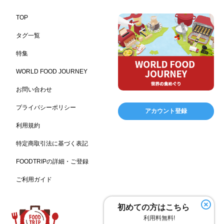
レストラン
ギフト
観光地・売店
276
250
250
ブライダル・冠婚葬祭
通信販売
アウトドア
245
208
198
TOP
レジャー施設
ランチ
美容
テーマパーク
198
192
192
176
タグ一覧
ピクニック
BBQ施設
母の日
レジャー
175
173
170
167
特集
キャンプ施設
ドイツ料理
父の日
海の家
167
164
161
158
WORLD FOOD JOURNEY
フランス料理
ヘルス関連施設
フードサービス
157
156
155
お問い合わせ
温浴施設
エステ
ケータリング
SA/PA
153
149
141
137
スポーツ
スポーツ関連施設
フィットネス
134
130
128
プライバシーポリシー
アカウント登録
ホームセンター
理容・美容
女性
プール
128
127
125
122
利用規約
食材宅配業
バレンタイン
かわいい
122
120
116
特定商取引法に基づく表記
クリスマス
アミューズメント施設
お菓子
115
104
103
FOODTRIPの詳細・ご登録
フルーツ
洋食
夏
アレルゲンフリー
99
98
97
92
ご利用ガイド
家族
バー
ベーカリー
農場・牧場
91
89
87
86
温泉
キッチンカー
春
居酒屋
84
84
82
SDGs
75
75
初めての方はこちら
ファミリーレストラン
スイーツ
環境にやさしい
74
72
70
利用料無料!