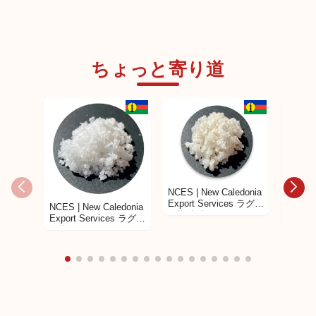
ちょっと寄り道
TRUFO
海外サプライヤー商品
海外サプライヤー商品
VIRGI
WHITE
AROM
NCES | New Caledonia
Export Services ラグー
NCES | New Caledonia
NCES |
ン塩 灰色
Export Services ラグー
Expor
ン塩
ン塩の