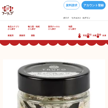
資料請求
アカウント登録
ガイド
リクエスト
ログイン
食品カテゴリ
輸入国・地域
販売チャネル
地図
から探す
から探す
から探す
から探す
家庭用
業務用
酒類
常温
冷蔵
冷凍