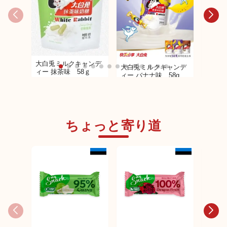
大白兎ミルクキャンデ
大白兎ミルクキャンデ
大白兎
ィー 抹茶味 58ｇ
ィー バナナ味 58g
ィー 
ちょっと寄り道
日本未発売
日本未発売