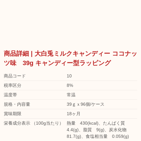
商品詳細 | 大白兎ミルクキャンディー ココナッ
ツ味 39g キャンディー型ラッピング
商品コード
10
税率区分
8%
温度帯
常温
規格・内容量
39ｇｘ96個/ケース
賞味期限
18ヶ月
栄養成分表示 （100g当たり）
熱量 430(kcal)、たんぱく質
4.4(g)、脂質 9(g)、炭水化物
81.7(g)、食塩相当量 0.059(g)