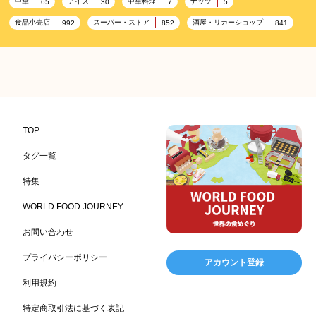
中華
アイス
中華料理
ナッツ
65
30
7
5
食品小売店
スーパー・ストア
酒屋・リカーショップ
992
852
841
プレミアム
百貨店・デパート
ハイクオリティ
632
533
424
記念日
雑貨販売店
リラックス
ヘルシー
417
351
323
323
コンビニエンスストア
加工食品卸売
ホテル・旅館
314
303
285
レストラン
ギフト
観光地・売店
276
250
250
ブライダル・冠婚葬祭
通信販売
アウトドア
245
208
198
TOP
レジャー施設
ランチ
美容
テーマパーク
198
192
192
176
タグ一覧
ピクニック
BBQ施設
母の日
レジャー
175
173
170
167
特集
キャンプ施設
ドイツ料理
父の日
海の家
167
164
161
158
WORLD FOOD JOURNEY
フランス料理
ヘルス関連施設
フードサービス
157
156
155
お問い合わせ
温浴施設
エステ
ケータリング
SA/PA
153
149
141
137
スポーツ
スポーツ関連施設
フィットネス
134
130
128
プライバシーポリシー
アカウント登録
ホームセンター
理容・美容
女性
プール
128
127
125
122
利用規約
食材宅配業
バレンタイン
かわいい
122
120
116
特定商取引法に基づく表記