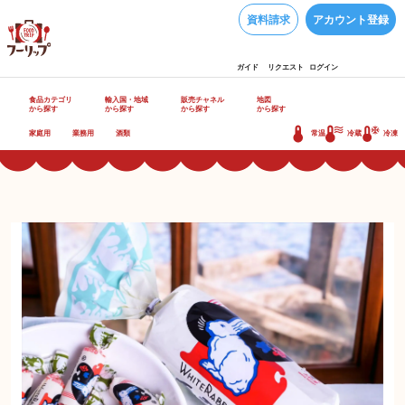
資料請求
アカウント登録
ガイド
リクエスト
ログイン
食品カテゴリ
輸入国・地域
販売チャネル
地図
から探す
から探す
から探す
から探す
家庭用
業務用
酒類
常温
冷蔵
冷凍