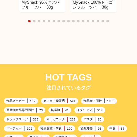
MySnack 95%グアバ
MySnack 100%ドラゴ
Family
フルーツバー 30g
ンフルーツバー 30g
フライ
プス B
HOT TAGS
注目されているタグ
食品メーカー
カフェ・喫茶店
食品卸・商社
139
591
1005
農産物食品専門商社
無添加
イタリアン
73
41
514
ドラッグストア
オーガニック
パスタ
329
222
35
パーティー
社員食堂・学食
酒類卸売
中食
395
109
98
87