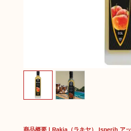
商品概要 | Rakia（ラキヤ） Isperih