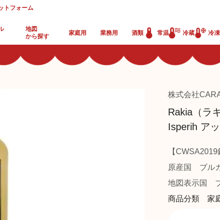
ットフォーム
ル
地図
家庭用
業務用
酒類
常温
冷蔵
冷凍
から探す
株式会社CAR
Rakia（ラ
Isperih
【CWSA20
原産国
ブル
地図表示国
ブ
商品分類 家