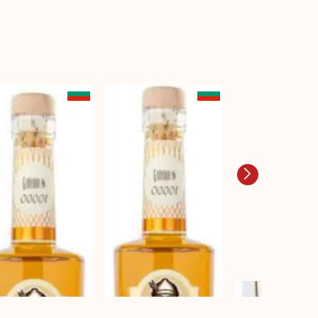
ia（ラキヤ） Isperih
ンスラキヤ プレミア