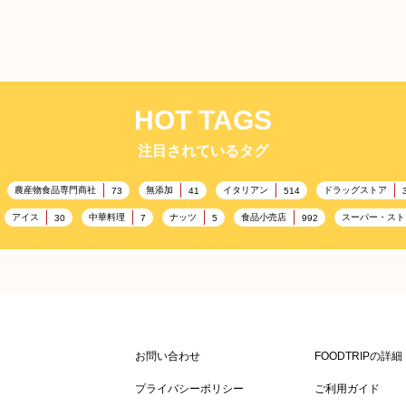
ムリ
ih
ミア
HOT TAGS
注目されているタグ
農産物食品専門商社
無添加
イタリアン
ドラッグストア
73
41
514
アイス
中華料理
ナッツ
食品小売店
スーパー・スト
30
7
5
992
雑貨販売店
リラックス
ヘルシー
コンビニエンスストア
351
323
323
3
通信販売
アウトドア
レジャー施設
ランチ
美
208
198
198
192
ドイツ料理
父の日
海の家
フランス料理
167
164
161
158
157
ih
Rakia（ラキヤ） Isperih
スポーツ関連施設
フィットネス
ホームセンター
134
130
128
128
熟成
Rakia（ラキヤ） Isperih
ブラックベリーラキヤ
グレープラキヤ ハンブル
マス
アミューズメント施設
お菓子
フルーツ
洋食
115
104
103
99
お問い合わせ
FOODTRIPの詳
グミスケット
キッチンカー
春
居酒屋
ファミリーレストラン
84
82
SDGs
75
75
プライバシーポリシー
ご利用ガイド
Rak