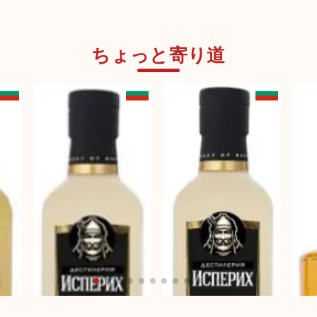
ちょっと寄り道
Rakia（ラキヤ） Isperih
Rakia（ラキヤ） Isperih
ブラックベリーラキヤ
グレープラキヤ ハンブル
グミスケット
Rak
クィ