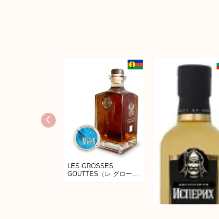
海外サプライヤー商品
LES GROSSES
GOUTTES（レ グロース
Rakia（ラキヤ） Isperih
グット） KING
グレープラキヤ ５年熟成
PHILIP(キングフィリッ
プ）シングルグレインウ
ィスキー