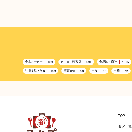
Rakia（ラキヤ） Isper
グレープラキヤ プレ
ムリザーブ
食品メーカー
カフェ・喫茶店
食品卸・商社
139
591
1005
社員食堂・学食
酒類卸売
中食
中華
109
98
87
65
百貨店・デパート
ハイクオリティ
記念日
533
424
417
ギフト
観光地・売店
ブライダル・冠婚葬祭
250
250
245
BBQ施設
母の日
レジャー
キャンプ施設
173
170
167
Rakia（ラキヤ） Isper
温浴施設
エステ
ケータリング
スポーツ
149
141
137
グレープラキヤ ５年
食材宅配業
バレンタイン
かわいい
クリス
122
120
116
TOP
バー
ベーカリー
農場・牧場
温泉
89
87
86
84
タグ一覧