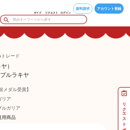
資料請求
アカウント登録
ガイド
リクエスト
ログイン
Aトレード
キヤ）
 アップルラキヤ
19銀メダル受賞】
ガリア
リクエストボード
ルガリア
庭用商品