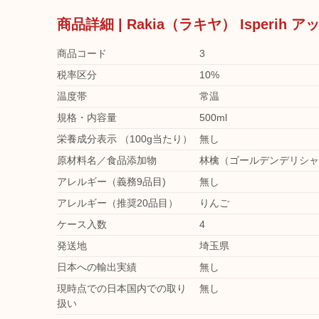
商品詳細 | Rakia（ラキヤ） Isperih
商品コード
3
税率区分
10%
温度帯
常温
規格・内容量
500ml
栄養成分表示 （100g当たり）
無し
原材料名／食品添加物
林檎（ゴールデンデリシャ
アレルギー（義務9品目)
無し
アレルギー（推奨20品目）
りんご
ケース入数
4
発送地
埼玉県
日本への輸出実績
無し
現時点での日本国内での取り
無し
扱い