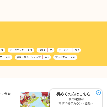
ザーブ
オーガニック
パスタ
パーティー
329
222
35
395
ア
酒屋・リカーショップ
プレミアム
852
841
632
加工食品卸売
ホテル・旅館
レストラン
14
303
285
276
容
テーマパーク
ピクニック
192
176
175
マスティカ Isperih マ
ヘルス関連施設
フードサービス
156
155
SA/PA
153
ティカ ハニー＆
理容・美容
女性
プール
127
125
122
夏
アレルゲンフリー
家族
98
97
92
91
初めての方はこちら
細・ご登録
Rakia（ラキヤ） Isperih
利用料無料!
スイーツ
環境にやさしい
こどもの日
74
72
70
69
クィンスラキヤ プレミア
簡単10秒アカウント登録へ
ムリザーブ
ia（ラキヤ） Isperih