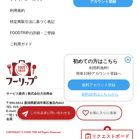
アカウント登録
ホームセンター
理容・美容
女性
プール
128
127
125
122
利用規約
食材宅配業
バレンタイン
かわいい
122
120
116
特定商取引法に基づく表記
クリスマス
アミューズメント施設
お菓子
115
104
103
FOODTRIPの詳細・ご登録
フルーツ
洋食
夏
アレルゲンフリー
99
98
97
92
ご利用ガイド
家族
バー
ベーカリー
農場・牧場
91
89
87
86
温泉
キッチンカー
春
居酒屋
84
84
82
SDGs
75
75
初めての方はこちら
ファミリーレストラン
スイーツ
環境にやさしい
74
72
70
利用料無料!
こどもの日
給食
アジア・エスニック
ハロウィン
69
67
65
64
簡単10秒アカウント登録へ
和食
サウナ
ダイエット
こども
秋
63
59
58
57
57
無料アカウント登録
テイクアウト・デリバリー
冬
ドライブ
55
53
40
サービス提供 | 株式会社大谷商会
資料請求はこちらから
ヴィーガン
焼肉
グルテンフリー
38
37
36
〒950-0814 新潟県新潟市東区逢谷内463
TEL 025-275-8185
食肉・卵専門商社
男性
ドリンク
イースター
36
34
33
30
E-mail info@food-trip.jp
この出品者に問い合わせる
お気に入りに追加
一社）全国スーパーマーケット協会 賛助
会員
ひな祭り
キャンディ
オイル
カラフル
29
29
26
25
酒
遺伝子組み換え不使用
デザート
25
25
24
COPYRIGHT © FOOD TRIP All Rights Reserved.
リクエストボード
ヨーロッパ料理
スーパーフード
ラーメン
ワイン
24
23
23
19