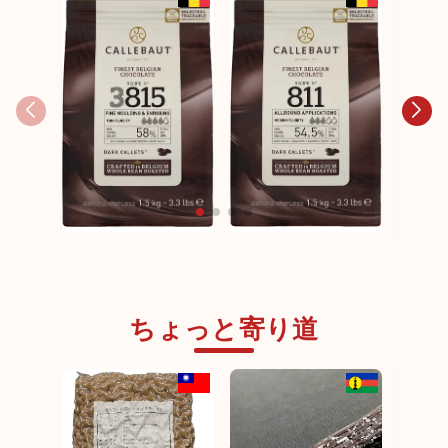
CALLEBAUT 3815 ダ
CALLEBAUT 811 ダー
CALLE
ークチョコレート（カ
クチョコレート（カカ
クチョ
カオ分59.8％）
オ分56.3％）
オ分35
ちょっと寄り道
海外サプライヤー商品