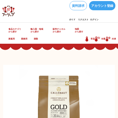
資料請求
アカウント登録
ガイド
リクエスト
ログイン
食品カテゴリ
輸入国・地域
販売チャネル
地図
から探す
から探す
から探す
から探す
家庭用
業務用
酒類
常温
冷蔵
冷凍