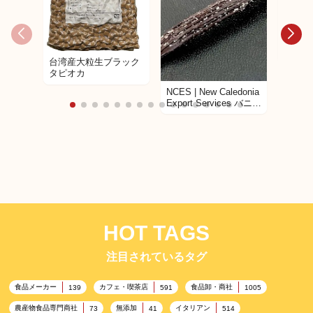
Food P
Center タロイモ粉
台湾産大粒生ブラック
(100%
タピオカ
TARO 
NCES | New Caledonia
Export Services バニラ
ビーンズ
HOT TAGS
注目されているタグ
食品メーカー
カフェ・喫茶店
食品卸・商社
139
591
1005
農産物食品専門商社
無添加
イタリアン
73
41
514