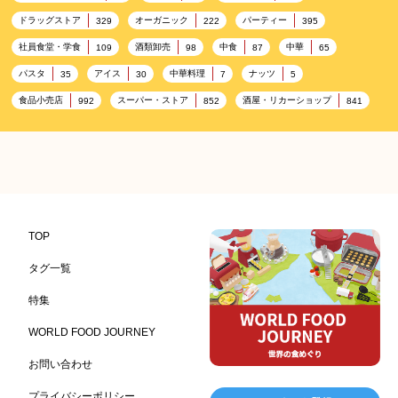
ドラッグストア
オーガニック
パーティー
329
222
395
社員食堂・学食
酒類卸売
中食
中華
109
98
87
65
パスタ
アイス
中華料理
ナッツ
35
30
7
5
食品小売店
スーパー・ストア
酒屋・リカーショップ
992
852
841
プレミアム
百貨店・デパート
ハイクオリティ
632
533
424
記念日
雑貨販売店
リラックス
ヘルシー
417
351
323
323
コンビニエンスストア
加工食品卸売
ホテル・旅館
314
303
285
レストラン
ギフト
観光地・売店
276
250
250
ブライダル・冠婚葬祭
通信販売
アウトドア
245
208
198
TOP
レジャー施設
ランチ
美容
テーマパーク
198
192
192
176
タグ一覧
ピクニック
BBQ施設
母の日
レジャー
175
173
170
167
特集
キャンプ施設
ドイツ料理
父の日
海の家
167
164
161
158
WORLD FOOD JOURNEY
フランス料理
ヘルス関連施設
フードサービス
157
156
155
お問い合わせ
温浴施設
エステ
ケータリング
SA/PA
153
149
141
137
スポーツ
スポーツ関連施設
フィットネス
134
130
128
プライバシーポリシー