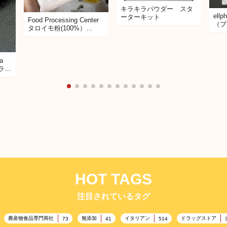
キラキラパウダー スタ
ellp
ーターキット
Food Processing Center
（ブ
タロイモ粉(100%）
100%PALAU TARO
FLOUR
a
ニラビ
HOT TAGS
注目されているタグ
農産物食品専門商社
無添加
イタリアン
ドラッグストア
73
41
514