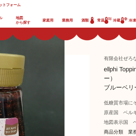
ットフォーム
ル
地図
家庭用
業務用
酒類
常温
冷蔵
冷凍
から探す
有限会社ぜろ
ellphi T
ー）
ブルーベリ
低糖質市場に
原産国
ベル
地図表示国
ベ
商品分類 業