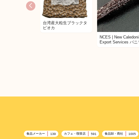
台湾産大粒生ブラックタ
ピオカ
NCES | New Caledoni
Export Services バ
ーンズ
食品メーカー
カフェ・喫茶店
食品卸・商社
139
591
1005