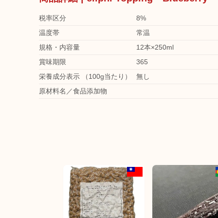
税率区分
8%
温度帯
常温
規格・内容量
12本×250ml
賞味期限
365
栄養成分表示 （100g当たり）
無し
原材料名／食品添加物
海外サプライヤ