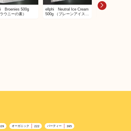
hi Broenies 500g
ellphi Neutral Ice Cream
ellphi Rocher Coc
ラウニーの素）
500g （プレーンアイスク
（ココナッツマカ
リームの素）
素）
オーガニック
パーティー
329
222
395