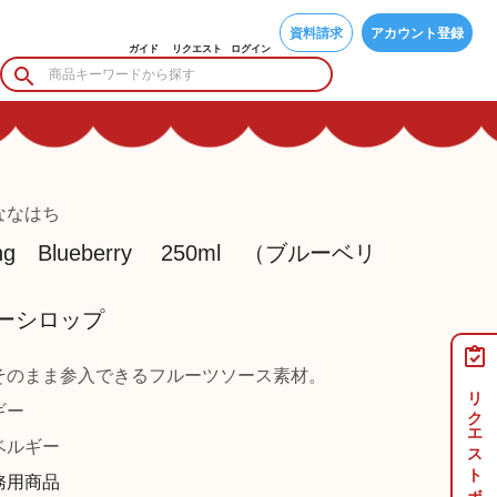
資料請求
アカウント登録
ガイド
リクエスト
ログイン
ななはち
opping Blueberry 250ml （ブルーベリ
ーシロップ
そのまま参入できるフルーツソース素材。
リクエストボード
ギー
ルギー
務用商品