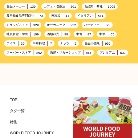
食品メーカー
カフェ・喫茶店
食品卸・商社
139
591
1005
農産物食品専門商社
無添加
イタリアン
73
41
514
ドラッグストア
オーガニック
パーティー
329
222
395
社員食堂・学食
酒類卸売
中食
中華
109
98
87
65
アイス
中華料理
ナッツ
食品小売店
30
7
5
992
スーパー・ストア
酒屋・リカーショップ
プレミアム
852
841
632
百貨店・デパート
ハイクオリティ
記念日
533
424
417
雑貨販売店
ヘルシー
リラックス
351
323
323
コンビニエンスストア
加工食品卸売
ホテル・旅館
314
303
285
レストラン
観光地・売店
ギフト
276
250
250
ブライダル・冠婚葬祭
通信販売
レジャー施設
245
208
198
TOP
アウトドア
美容
ランチ
テーマパーク
198
192
192
176
タグ一覧
ピクニック
BBQ施設
母の日
キャンプ施設
175
173
170
167
特集
レジャー
ドイツ料理
父の日
海の家
167
164
161
158
WORLD FOOD JOURNEY
フランス料理
ヘルス関連施設
フードサービス
157
156
155