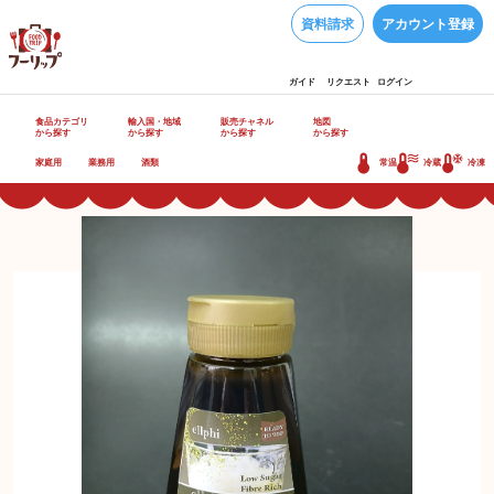
資料請求
アカウント登録
ガイド
リクエスト
ログイン
食品カテゴリ
輸入国・地域
販売チャネル
地図
から探す
から探す
から探す
から探す
家庭用
業務用
酒類
常温
冷蔵
冷凍