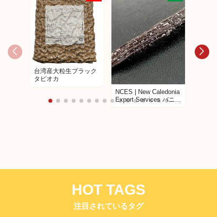
Food P
Center タロイモ粉
台湾産大粒生ブラック
(100%
タピオカ
TARO 
NCES | New Caledonia
Export Services バニラ
ビーンズ
HOT TAGS
注目されているタグ