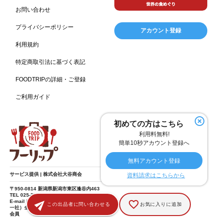
お問い合わせ
温浴施設
エステ
ケータリング
SA/PA
153
149
141
137
スポーツ
スポーツ関連施設
フィットネス
134
130
128
プライバシーポリシー
アカウント登録
ホームセンター
理容・美容
女性
プール
128
127
125
122
利用規約
食材宅配業
バレンタイン
かわいい
122
120
116
特定商取引法に基づく表記
クリスマス
アミューズメント施設
お菓子
115
104
103
FOODTRIPの詳細・ご登録
フルーツ
洋食
夏
アレルゲンフリー
99
98
97
92
ご利用ガイド
家族
バー
ベーカリー
農場・牧場
91
89
87
86
温泉
キッチンカー
春
居酒屋
84
84
82
75
SDGs
75
初めての方はこちら
ファミリーレストラン
スイーツ
環境にやさしい
74
72
70
利用料無料!
こどもの日
給食
アジア・エスニック
ハロウィン
69
67
65
64
簡単10秒アカウント登録へ
和食
サウナ
ダイエット
秋
こども
63
59
58
57
57
無料アカウント登録
テイクアウト・デリバリー
冬
ドライブ
55
53
40
サービス提供 | 株式会社大谷商会
資料請求はこちらから
ヴィーガン
焼肉
食肉・卵専門商社
38
37
36
〒950-0814 新潟県新潟市東区逢谷内463
TEL 025-275-8185
グルテンフリー
パスタ
男性
ドリンク
36
35
34
33
E-mail info@food-trip.jp
この出品者に問い合わせる
お気に入りに追加
一社）全国スーパーマーケット協会 賛助
会員
イースター
キャンディ
ひな祭り
オイル
30
29
29
26