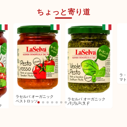
アグロモンテ
アグロモンテ
（AGROMONTE） チェ
（AGROMONTE） チェ
リートマトソース（バジ
ちょっと寄り道
リートマトソース
ル）
ラ・
マト
ラセルバ オーガニック
ラセルバ オーガニック
ペストロッソ
バジルペスト
ク
&