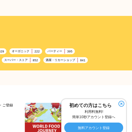
オーガニック
パーティー
329
222
395
スーパー・ストア
酒屋・リカーショップ
852
841
ンビニエンスストア
加工食品卸売
ホテル・旅館
314
303
285
ランチ
美容
テーマパーク
192
192
176
フランス料理
ヘルス関連施設
157
156
トネス
ホームセンター
理容・美容
128
128
127
フルーツ
洋食
夏
103
99
98
97
初めての方はこちら
細・ご登録
利用料無料!
居酒屋
ファミリーレストラン
スイーツ
75
74
72
簡単10秒アカウント登録へ
こども
秋
テイクアウト・デリバリー
57
57
55
無料アカウント登録
ー
ひな祭り
キャンディ
オイル
30
29
29
26