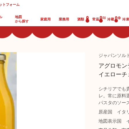
ットフォーム
ル
地図
家庭用
業務用
酒類
常温
冷蔵
冷凍
から探す
ジャパンソル
アグロモンテ
イエローチ
シチリアでも
レ。常に原料
パスタのソー
原産国
イタ
地図表示国
イ