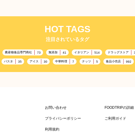
HOT TAGS
注目されているタグ
農産物食品専門商社
無添加
イタリアン
ドラッグストア
73
41
514
パスタ
アイス
中華料理
ナッツ
食品小売店
35
30
7
5
992
記念日
雑貨販売店
リラックス
ヘルシー
コ
417
351
323
323
ル・冠婚葬祭
通信販売
アウトドア
レジャー施設
245
208
198
198
キャンプ施設
ドイツ料理
父の日
海の家
167
167
164
161
158
ケータリング
スポーツ
スポーツ関連施設
フィッ
141
137
134
130
かわいい
クリスマス
アミューズメント施設
お菓子
120
116
115
104
お問い合わせ
FOODTRIPの詳
農場・牧場
温泉
キッチンカー
春
7
86
84
84
82
SDGs
75
プライバシーポリシー
ご利用ガイド
スニック
ハロウィン
和食
サウナ
ダイエット
65
64
63
59
58
利用規約
テンフリー
食肉・卵専門商社
男性
ドリンク
イースタ
36
36
34
33