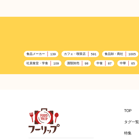
食品メーカー
カフェ・喫茶店
食品卸・商社
139
591
1005
社員食堂・学食
酒類卸売
中食
中華
109
98
87
65
プレミアム
百貨店・デパート
ハイクオリティ
632
533
424
レストラン
ギフト
観光地・売店
ブライダ
276
250
250
ピクニック
BBQ施設
母の日
レジャー
175
173
170
フードサービス
温浴施設
エステ
155
SA/PA
153
149
女性
プール
食材宅配業
バレンタイン
125
122
122
TOP
アレルゲンフリー
家族
バー
ベーカリー
92
91
89
8
タグ一覧
環境にやさしい
こどもの日
給食
アジア・エ
70
69
67
特集
冬
ドライブ
ヴィーガン
焼肉
グル
53
40
38
37