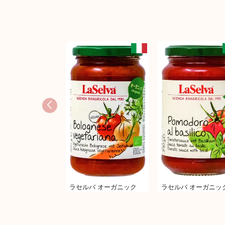
アグロモンテ
（AGROMONTE） チェ
リートマトソース (とう
がらし)
ラセルバ オーガニック
ラセルバ オーガニッ
パスタソース ボロネーゼ
パスタソース（トマト
風
バジル）