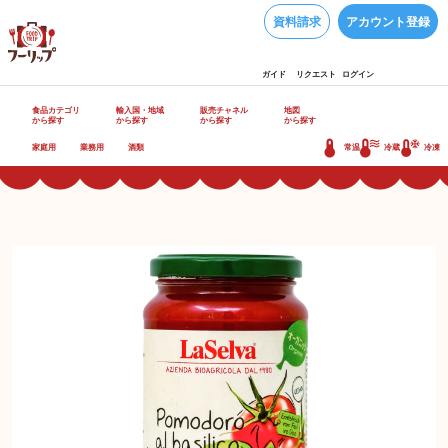
資料請求
アカウント登録
ガイド
リクエスト
ログイン
食品カテゴリ
輸入国・地域
販売チャネル
地図
から探す
から探す
から探す
から探す
家庭用
業務用
酒類
常温
冷蔵
冷凍