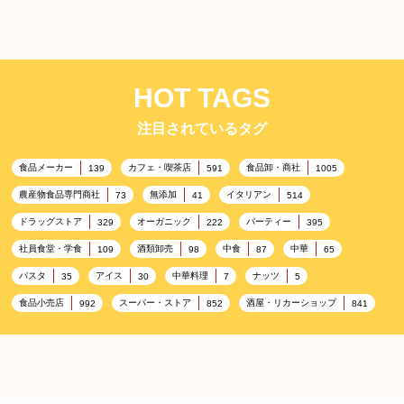
HOT TAGS
注目されているタグ
食品メーカー
カフェ・喫茶店
食品卸・商社
139
591
1005
農産物食品専門商社
無添加
イタリアン
73
41
514
ドラッグストア
オーガニック
パーティー
329
222
395
社員食堂・学食
酒類卸売
中食
中華
109
98
87
65
パスタ
アイス
中華料理
ナッツ
35
30
7
5
食品小売店
スーパー・ストア
酒屋・リカーショップ
992
852
841
プレミアム
百貨店・デパート
ハイクオリティ
632
533
424
記念日
雑貨販売店
リラックス
ヘルシー
417
351
323
323
コンビニエンスストア
加工食品卸売
ホテル・旅館
314
303
285