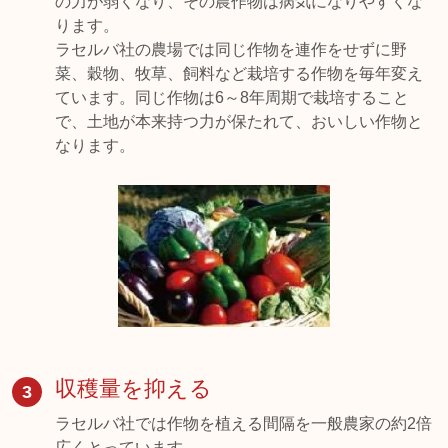
の力が弱くなり、その農作物は病気になりやすくな
ります。
ラセルバ社の農場では同じ作物を連作をせずに野
菜、穀物、牧草、飼料など栽培する作物を毎年変え
ています。同じ作物は6～8年周期で栽培すること
で、土地が本来持つ力が保たれて、おいしい作物と
なります。
収穫量を抑える
3
ラセルバ社では作物を植える間隔を一般農家の約2倍
広くとっています。