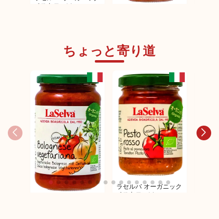
ペストロッソ
ラセルバ オーガニック
ラセル
パスタソース ボロネー
ブラッ
ゼ風
ちょっと寄り道
ラセルバ オーガニック
ラセル
ペストロッソ
バジル
ラセルバ オーガニック
パスタソース ボロネー
ゼ風