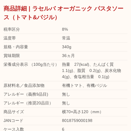
商品詳細 | ラセルバ オーガニック パスタソー
ス（トマト&バジル）
税率区分
8%
温度帯
常温
規格・内容量
340g
賞味期限
36ヵ月
栄養成分表示 （100g当たり）
熱量 27(kcal)、たんぱく質
1.1(g)、脂質 0.2(g)、炭水化物
4(g)、食塩相当量 0.1(g)
原材料名／食品添加物
有機トマト、有機バジル
アレルギー（義務9品目)
無し
アレルギー（推奨20品目）
無し
商品サイズ
横70×高さ120（mm）
JANコード
8018759000198
ケース入数
6