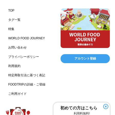
レストラン
ギフト
観光地・売店
276
250
250
ブライダル・冠婚葬祭
通信販売
アウトドア
245
208
198
TOP
レジャー施設
ランチ
美容
テーマパーク
198
192
192
176
タグ一覧
ピクニック
BBQ施設
母の日
レジャー
175
173
170
167
特集
キャンプ施設
ドイツ料理
父の日
海の家
167
164
161
158
WORLD FOOD JOURNEY
フランス料理
ヘルス関連施設
フードサービス
157
156
155
お問い合わせ
温浴施設
エステ
ケータリング
SA/PA
153
149
141
137
スポーツ
スポーツ関連施設
フィットネス
134
130
128
プライバシーポリシー
アカウント登録
ホームセンター
理容・美容
女性
プール
128
127
125
122
利用規約
食材宅配業
バレンタイン
かわいい
122
120
116
特定商取引法に基づく表記
クリスマス
アミューズメント施設
お菓子
115
104
103
FOODTRIPの詳細・ご登録
フルーツ
洋食
夏
アレルゲンフリー
99
98
97
92
ご利用ガイド
家族
バー
ベーカリー
農場・牧場
91
89
87
86
温泉
キッチンカー
春
居酒屋
84
84
82
SDGs
75
75
初めての方はこちら
ファミリーレストラン
スイーツ
環境にやさしい
74
72
70
利用料無料!