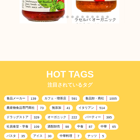
ラセルバ オーガニック
ラセル
ペストロッソ
バジル
ラセルバ オーガニック
パスタソース（トマト
&バジル）
HOT TAGS
注目されているタグ
食品メーカー
カフェ・喫茶店
食品卸・商社
139
591
1005
農産物食品専門商社
無添加
イタリアン
73
41
514
ドラッグストア
オーガニック
パーティー
329
222
395
社員食堂・学食
酒類卸売
中食
中華
109
98
87
65
パスタ
アイス
中華料理
ナッツ
35
30
7
5