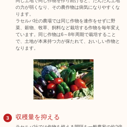
同じ土地で同じ作物を作り続けると、だんだん土地
の力が弱くなり、その農作物は病気になりやすくな
ります。
ラセルバ社の農場では同じ作物を連作をせずに野
菜、穀物、牧草、飼料など栽培する作物を毎年変え
ています。同じ作物は6～8年周期で栽培すること
で、土地が本来持つ力が保たれて、おいしい作物と
なります。
収穫量を抑える
3
ラセルバ社では作物を植える間隔を一般農家の約2倍