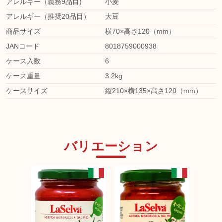
アレルギー（義務9品目)
小麦
アレルギー（推奨20品目）
大豆
商品サイズ
横70×高さ120（mm）
JANコード
8018759000938
ケース入数
6
ケース重量
3.2kg
ケースサイズ
縦210×横135×高さ120（mm）
バリエーション