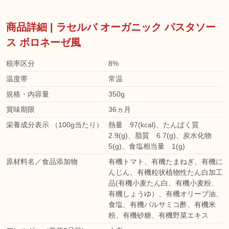
商品詳細 | ラセルバ オーガニック パスタソー
ス ボロネーゼ風
税率区分
8%
温度帯
常温
規格・内容量
350g
賞味期限
36ヵ月
栄養成分表示 （100g当たり）
熱量 97(kcal)、たんぱく質
2.9(g)、脂質 6.7(g)、炭水化物
5(g)、食塩相当量 1(g)
原材料名／食品添加物
有機トマト、有機たまねぎ、有機に
んじん、有機粒状植物性たん白加工
品(有機小麦たん白、有機小麦粉、
有機しょうゆ）、有機オリーブ油、
食塩、有機バルサミコ酢、有機米
粉、有機砂糖、有機野菜エキス