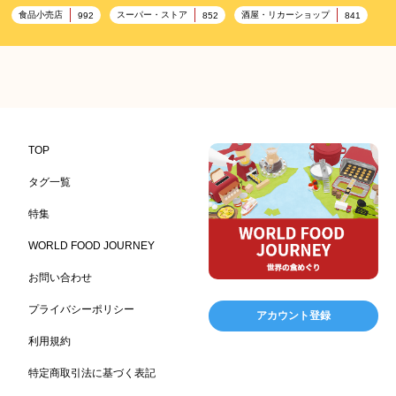
食品小売店
スーパー・ストア
酒屋・リカーショップ
992
852
841
プレミアム
百貨店・デパート
ハイクオリティ
632
533
424
記念日
雑貨販売店
リラックス
ヘルシー
417
351
323
323
コンビニエンスストア
加工食品卸売
ホテル・旅館
314
303
285
レストラン
ギフト
観光地・売店
276
250
250
ブライダル・冠婚葬祭
通信販売
アウトドア
245
208
198
TOP
レジャー施設
ランチ
美容
テーマパーク
198
192
192
176
タグ一覧
ピクニック
BBQ施設
母の日
レジャー
175
173
170
167
特集
キャンプ施設
ドイツ料理
父の日
海の家
167
164
161
158
WORLD FOOD JOURNEY
フランス料理
ヘルス関連施設
フードサービス
157
156
155
お問い合わせ
温浴施設
エステ
ケータリング
SA/PA
153
149
141
137
スポーツ
スポーツ関連施設
フィットネス
134
130
128
プライバシーポリシー
アカウント登録
ホームセンター
理容・美容
女性
プール
128
127
125
122
利用規約
食材宅配業
バレンタイン
かわいい
122
120
116
特定商取引法に基づく表記
クリスマス
アミューズメント施設
お菓子
115
104
103