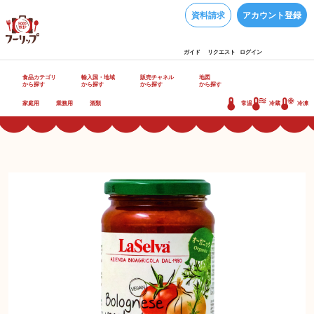
資料請求
アカウント登録
ガイド
リクエスト
ログイン
食品カテゴリ
輸入国・地域
販売チャネル
地図
から探す
から探す
から探す
から探す
家庭用
業務用
酒類
常温
冷蔵
冷凍