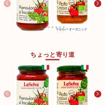
ラセルバ オーガニック
ペストロッソ
ラセルバ オーガニック
ラセル
パスタソース（トマト
ブラッ
&バジル）
ちょっと寄り道