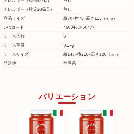
アレルギー（義務9品目)
無し
アレルギー（推奨20品目）
無し
商品サイズ
縦70×横70×高さ118（mm）
JANコード
4580400450477
ケース入数
6
ケース重量
3.1kg
ケースサイズ
縦140×横210×高さ120（mm）
発送地
静岡県
バリエーション