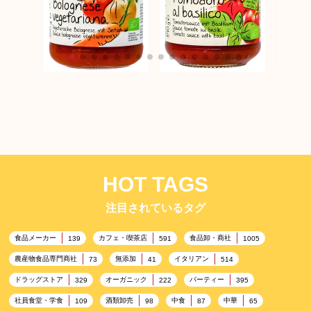
ラセル
ペスト
ラセルバ オーガニック
ラセルバ オーガニック
パスタソース ボロネー
パスタソース（トマト
ゼ風
&バジル）
HOT TAGS
注目されているタグ
食品メーカー
カフェ・喫茶店
食品卸・商社
139
591
1005
農産物食品専門商社
無添加
イタリアン
73
41
514
ドラッグストア
オーガニック
パーティー
329
222
395
社員食堂・学食
酒類卸売
中食
中華
109
98
87
65