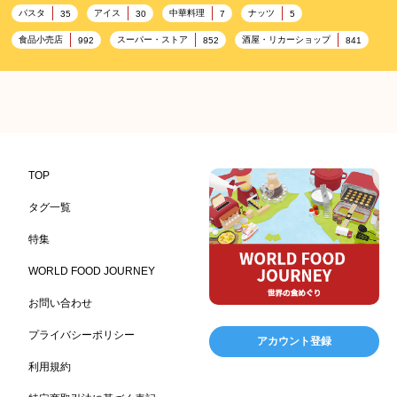
パスタ
アイス
中華料理
ナッツ
35
30
7
5
食品小売店
スーパー・ストア
酒屋・リカーショップ
992
852
841
プレミアム
百貨店・デパート
ハイクオリティ
632
533
424
記念日
雑貨販売店
リラックス
ヘルシー
417
351
323
323
コンビニエンスストア
加工食品卸売
ホテル・旅館
314
303
285
レストラン
ギフト
観光地・売店
276
250
250
ブライダル・冠婚葬祭
通信販売
アウトドア
245
208
198
TOP
レジャー施設
ランチ
美容
テーマパーク
198
192
192
176
タグ一覧
ピクニック
BBQ施設
母の日
レジャー
175
173
170
167
特集
キャンプ施設
ドイツ料理
父の日
海の家
167
164
161
158
WORLD FOOD JOURNEY
フランス料理
ヘルス関連施設
フードサービス
157
156
155
お問い合わせ
温浴施設
エステ
ケータリング
SA/PA
153
149
141
137
スポーツ
スポーツ関連施設
フィットネス
134
130
128
プライバシーポリシー
アカウント登録
ホームセンター
理容・美容
女性
プール
128
127
125
122
利用規約
食材宅配業
バレンタイン
かわいい
122
120
116