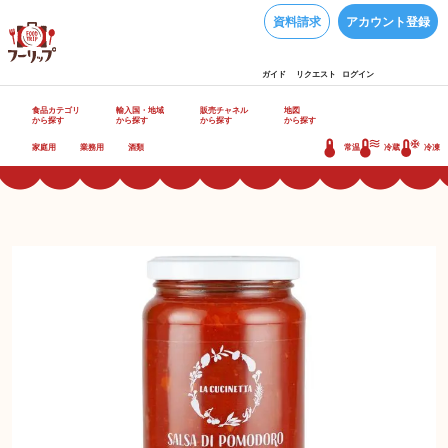
資料請求
アカウント登録
ガイド
リクエスト
ログイン
食品カテゴリ
輸入国・地域
販売チャネル
地図
から探す
から探す
から探す
から探す
家庭用
業務用
酒類
常温
冷蔵
冷凍