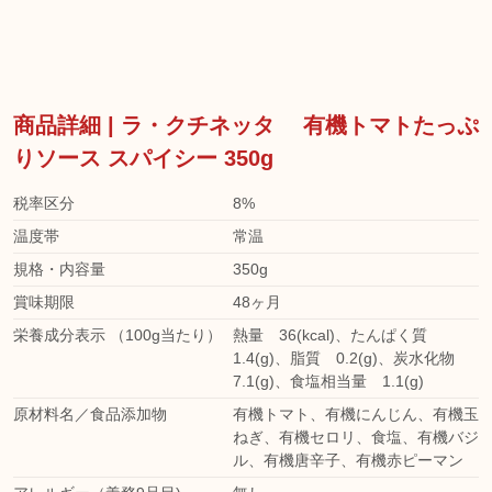
商品詳細 | ラ・クチネッタ 有機トマトたっぷ
りソース スパイシー 350g
税率区分
8%
温度帯
常温
規格・内容量
350g
賞味期限
48ヶ月
栄養成分表示 （100g当たり）
熱量 36(kcal)、たんぱく質
1.4(g)、脂質 0.2(g)、炭水化物
7.1(g)、食塩相当量 1.1(g)
原材料名／食品添加物
有機トマト、有機にんじん、有機玉
ねぎ、有機セロリ、食塩、有機バジ
ル、有機唐辛子、有機赤ピーマン