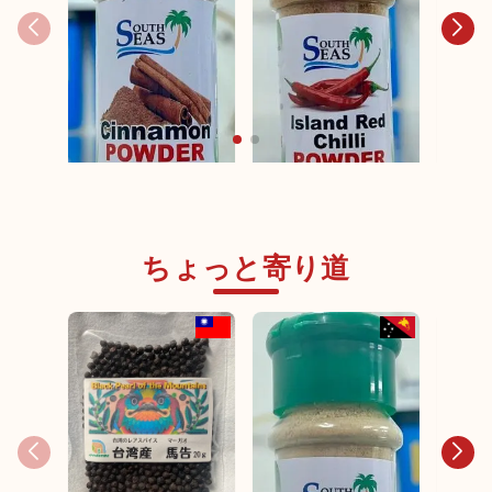
South Seas Cinnamon
South 
Powder
ちょっと寄り道
South Seas Island Red
Powde
Chilli Powder
日本未発売