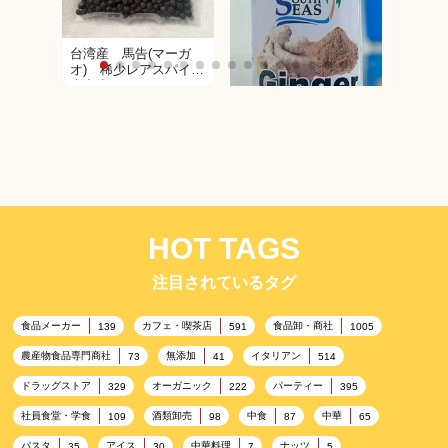
台湾産 馬告(マーガ
TART
オ) 稀少レアスパイス
リュト
大中小(300ｇ 80g
ジルパ
20ｇ）有り。その他別
途ご相談を承ります。
South Seas Ginger
Powder
HOT TAGS
注目されているタグ
食品メーカー
カフェ・喫茶店
食品卸・商社
139
591
1005
農産物食品専門商社
無添加
イタリアン
73
41
514
ドラッグストア
オーガニック
パーティー
329
222
395
社員食堂・学食
酒類卸売
中食
中華
109
98
87
65
パスタ
アイス
中華料理
ナッツ
35
30
7
5