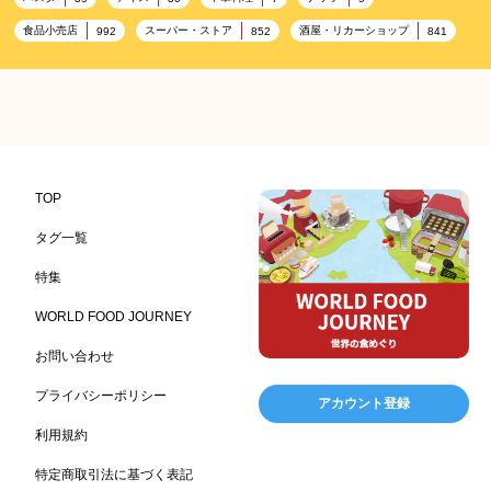
食品小売店
スーパー・ストア
酒屋・リカーショップ
992
852
841
プレミアム
百貨店・デパート
ハイクオリティ
632
533
424
記念日
雑貨販売店
リラックス
ヘルシー
417
351
323
323
コンビニエンスストア
加工食品卸売
ホテル・旅館
314
303
285
レストラン
ギフト
観光地・売店
276
250
250
ブライダル・冠婚葬祭
通信販売
アウトドア
245
208
198
TOP
レジャー施設
ランチ
美容
テーマパーク
198
192
192
176
タグ一覧
ピクニック
BBQ施設
母の日
レジャー
175
173
170
167
特集
キャンプ施設
ドイツ料理
父の日
海の家
167
164
161
158
WORLD FOOD JOURNEY
フランス料理
ヘルス関連施設
フードサービス
157
156
155
お問い合わせ
温浴施設
エステ
ケータリング
SA/PA
153
149
141
137
スポーツ
スポーツ関連施設
フィットネス
134
130
128
プライバシーポリシー
アカウント登録
ホームセンター
理容・美容
女性
プール
128
127
125
122
利用規約
食材宅配業
バレンタイン
かわいい
122
120
116
特定商取引法に基づく表記
クリスマス
アミューズメント施設
お菓子