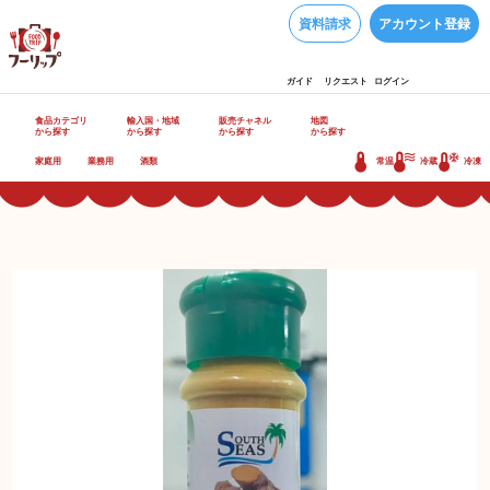
資料請求
アカウント登録
ガイド
リクエスト
ログイン
食品カテゴリ
輸入国・地域
販売チャネル
地図
から探す
から探す
から探す
から探す
家庭用
業務用
酒類
常温
冷蔵
冷凍