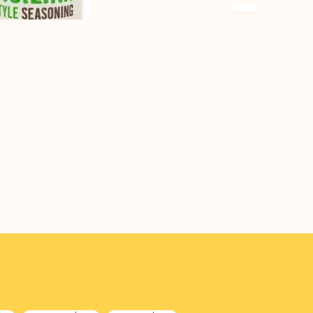
ン パウダー
ズチョイス BBQシ
ニング シシリアンス
ル