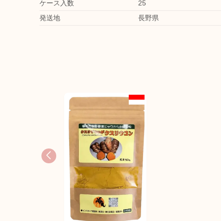
ケース入数
25
発送地
長野県