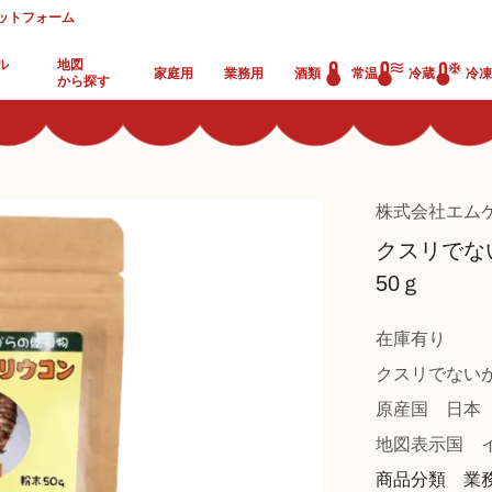
ットフォーム
ル
地図
家庭用
業務用
酒類
常温
冷蔵
冷凍
から探す
株式会社エム
クスリでな
50ｇ
在庫有り
クスリでない
原産国
日本
地図表示国
イ
商品分類 業