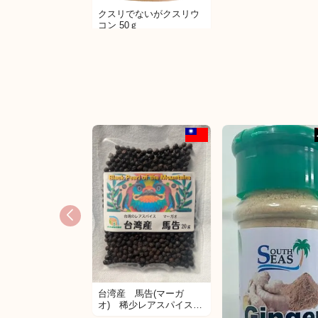
クスリでないがクスリウ
コン 50ｇ
日本
台湾産 馬告(マーガ
オ) 稀少レアスパイス
大中小(300ｇ 80g 20