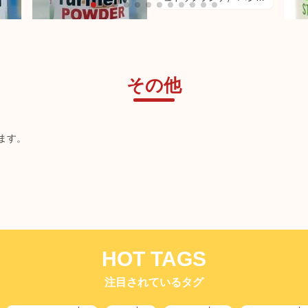
パウダー
South Seas Turmeric
Powder
その他
シェフ
ます。
ーズ
タイ
HOT TAGS
注目されているタグ