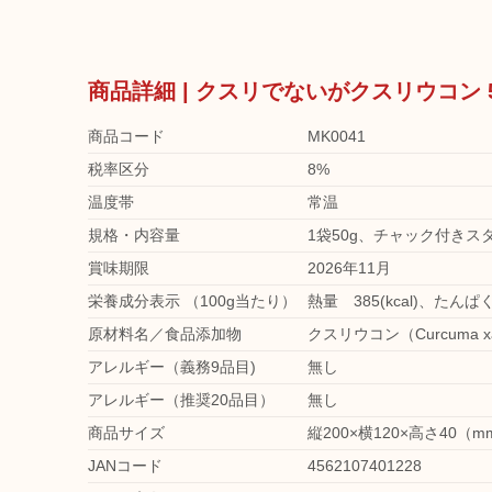
商品詳細 | クスリでないがクスリウコン 
商品コード
MK0041
税率区分
8%
温度帯
常温
規格・内容量
1袋50g、チャック付きス
賞味期限
2026年11月
栄養成分表示 （100g当たり）
熱量 385(kcal)、たんぱく
原材料名／食品添加物
クスリウコン（Curcuma xa
アレルギー（義務9品目)
無し
アレルギー（推奨20品目）
無し
商品サイズ
縦200×横120×高さ40（m
JANコード
4562107401228