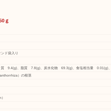
50ｇ
タンド袋入り
質 9.4(g)、脂質 7.8(g)、炭水化物 69.3(g)、食塩相当量 0.01(g)、
nthorrhiza）の根茎
m）