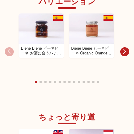
バリエーション
Biene Biene ビーネビ
Biene Biene ビーネビ
Biene
ーネ お酒に合うハチミ
ーネ Organic Orange
ーネ 
ツシリーズ Rum
Honey オーガニック オ
ツシリー
Honey Nuts ラムハニ
レンジ ハチミツ
Butte
ーナッツ
ーナッ
ちょっと寄り道