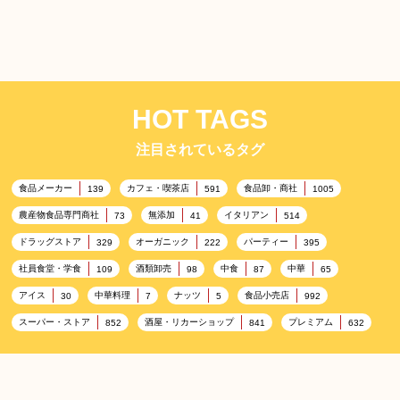
HOT TAGS
注目されているタグ
食品メーカー
カフェ・喫茶店
食品卸・商社
139
591
1005
農産物食品専門商社
無添加
イタリアン
73
41
514
ドラッグストア
オーガニック
パーティー
329
222
395
社員食堂・学食
酒類卸売
中食
中華
109
98
87
65
アイス
中華料理
ナッツ
食品小売店
30
7
5
992
スーパー・ストア
酒屋・リカーショップ
プレミアム
852
841
632
百貨店・デパート
ハイクオリティ
記念日
533
424
417
雑貨販売店
ヘルシー
リラックス
351
323
323