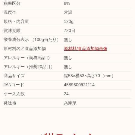
税率区分
8%
温度帯
常温
規格・内容量
120g
賞味期限
720日
栄養成分表示 （100g当たり）
無し
原材料名／食品添加物
原材料/食品添加物画像
アレルギー（義務9品目)
無し
アレルギー（推奨20品目）
無し
商品サイズ
縦53×横53×高さ70（mm）
JANコード
4589600921114
ケース入数
24
発送地
兵庫県