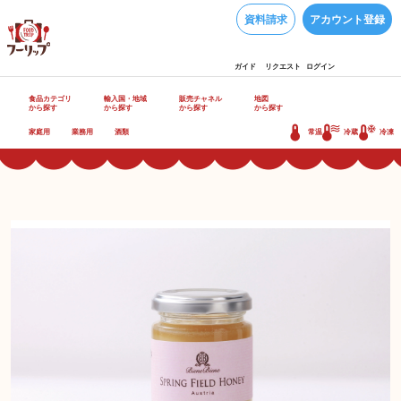
資料請求
アカウント登録
ガイド
リクエスト
ログイン
食品カテゴリ
輸入国・地域
販売チャネル
地図
から探す
から探す
から探す
から探す
家庭用
業務用
酒類
常温
冷蔵
冷凍