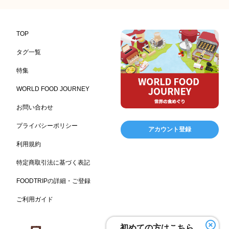
コンビニエンスストア
加工食品卸売
ホテル・旅館
314
303
285
レストラン
観光地・売店
ギフト
276
250
250
ブライダル・冠婚葬祭
通信販売
レジャー施設
245
208
198
TOP
アウトドア
美容
ランチ
テーマパーク
198
192
192
176
タグ一覧
ピクニック
BBQ施設
母の日
キャンプ施設
175
173
170
167
特集
レジャー
ドイツ料理
父の日
海の家
167
164
161
158
WORLD FOOD JOURNEY
フランス料理
ヘルス関連施設
フードサービス
157
156
155
お問い合わせ
温浴施設
エステ
ケータリング
SA/PA
153
149
141
137
スポーツ
スポーツ関連施設
フィットネス
134
130
128
プライバシーポリシー
アカウント登録
ホームセンター
理容・美容
女性
プール
128
127
125
122
利用規約
食材宅配業
バレンタイン
かわいい
122
120
116
特定商取引法に基づく表記
クリスマス
アミューズメント施設
お菓子
115
104
103
FOODTRIPの詳細・ご登録
フルーツ
洋食
夏
アレルゲンフリー
99
98
97
92
ご利用ガイド
家族
バー
ベーカリー
農場・牧場
91
89
87
86
温泉
キッチンカー
春
居酒屋
84
84
82
75
SDGs
75
初めての方はこちら