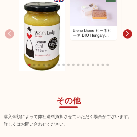
Biene Biene ビーネビ
Biene
ーネ BIO Hungary
ーネ Hu
Acacia Comb Honey ビ
Comb
オ アカシア コムハニ
コムハニ
ー 200g 箱付き
ウェルシュレディ レモ
ンカード
その他
購入金額によって弊社送料負担させていただく場合がございます。