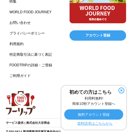
特集
キャンプ施設
ドイツ料理
父の日
海の家
167
164
161
158
WORLD FOOD JOURNEY
フランス料理
ヘルス関連施設
フードサービス
157
156
155
お問い合わせ
温浴施設
エステ
ケータリング
SA/PA
153
149
141
137
スポーツ
スポーツ関連施設
フィットネス
134
130
128
プライバシーポリシー
アカウント登録
ホームセンター
理容・美容
女性
プール
128
127
125
122
利用規約
食材宅配業
バレンタイン
かわいい
122
120
116
特定商取引法に基づく表記
クリスマス
アミューズメント施設
お菓子
115
104
103
FOODTRIPの詳細・ご登録
フルーツ
洋食
夏
アレルゲンフリー
99
98
97
92
ご利用ガイド
家族
バー
ベーカリー
農場・牧場
91
89
87
86
温泉
キッチンカー
春
居酒屋
84
84
82
SDGs
75
75
初めての方はこちら
ファミリーレストラン
スイーツ
環境にやさしい
74
72
70
利用料無料!
こどもの日
給食
アジア・エスニック
ハロウィン
69
67
65
64
簡単10秒アカウント登録へ
和食
サウナ
ダイエット
こども
秋
63
59
58
57
57
無料アカウント登録
テイクアウト・デリバリー
冬
ドライブ
55
53
40
サービス提供 | 株式会社大谷商会
資料請求はこちらから
ヴィーガン
焼肉
グルテンフリー
38
37
36
〒950-0814 新潟県新潟市東区逢谷内463