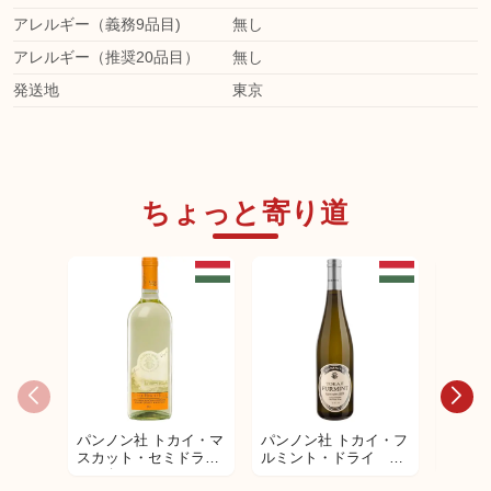
アレルギー（義務9品目)
無し
アレルギー（推奨20品目）
無し
発送地
東京
ちょっと寄り道
パンノン社 トカイ・マ
パンノン社 トカイ・フ
パンノ
スカット・セミドラ
ルミント・ドライ 白
スー5
イ 白ワイン
ワイン
デザー