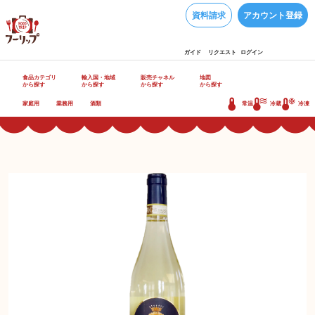
資料請求
アカウント登録
ガイド
リクエスト
ログイン
食品カテゴリ
輸入国・地域
販売チャネル
地図
から探す
から探す
から探す
から探す
家庭用
業務用
酒類
常温
冷蔵
冷凍