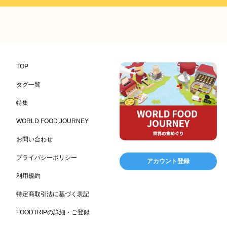
プレミアム
百貨店・デパート
ハイクオリティ
632
533
424
記念日
雑貨販売店
リラックス
ヘルシー
417
351
323
323
コンビニエンスストア
加工食品卸売
ホテル・旅館
314
303
285
レストラン
ギフト
観光地・売店
276
250
250
ブライダル・冠婚葬祭
通信販売
アウトドア
245
208
198
TOP
レジャー施設
ランチ
美容
テーマパーク
198
192
192
176
タグ一覧
ピクニック
BBQ施設
母の日
レジャー
175
173
170
167
特集
キャンプ施設
ドイツ料理
父の日
海の家
167
164
161
158
WORLD FOOD JOURNEY
フランス料理
ヘルス関連施設
フードサービス
157
156
155
お問い合わせ
温浴施設
エステ
ケータリング
SA/PA
153
149
141
137
スポーツ
スポーツ関連施設
フィットネス
134
130
128
プライバシーポリシー
アカウント登録
ホームセンター
理容・美容
女性
プール
128
127
125
122
利用規約
食材宅配業
バレンタイン
かわいい
122
120
116
特定商取引法に基づく表記
クリスマス
アミューズメント施設
お菓子
115
104
103
FOODTRIPの詳細・ご登録
フルーツ
洋食
夏
アレルゲンフリー
99
98
97
92