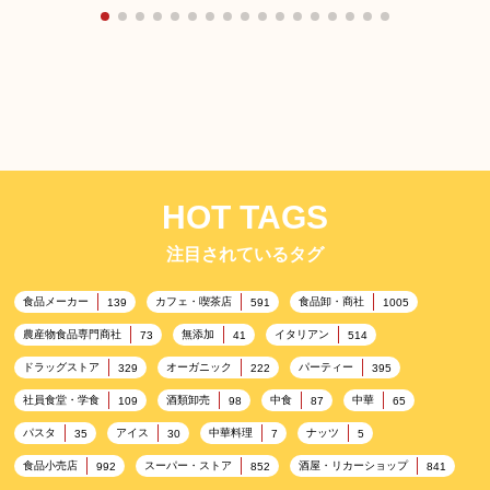
HOT TAGS
注目されているタグ
食品メーカー
カフェ・喫茶店
食品卸・商社
139
591
1005
農産物食品専門商社
無添加
イタリアン
73
41
514
ドラッグストア
オーガニック
パーティー
329
222
395
社員食堂・学食
酒類卸売
中食
中華
109
98
87
65
パスタ
アイス
中華料理
ナッツ
35
30
7
5
食品小売店
スーパー・ストア
酒屋・リカーショップ
992
852
841