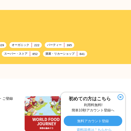
オーガニック
パーティー
329
222
395
スーパー・ストア
酒屋・リカーショップ
852
841
ンビニエンスストア
加工食品卸売
ホテル・旅館
314
303
285
ランチ
美容
テーマパーク
192
192
176
フランス料理
ヘルス関連施設
157
156
トネス
ホームセンター
理容・美容
128
128
127
フルーツ
洋食
夏
103
99
98
97
初めての方はこちら
細・ご登録
利用料無料!
居酒屋
ファミリーレストラン
スイーツ
75
74
72
簡単10秒アカウント登録へ
こども
秋
テイクアウト・デリバリー
57
57
55
無料アカウント登録
ー
ひな祭り
キャンディ
オイル
30
29
29
26
資料請求はこちらから