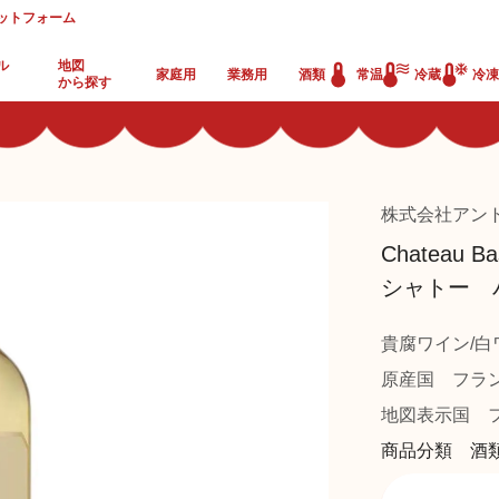
ットフォーム
ル
地図
家庭用
業務用
酒類
常温
冷蔵
冷凍
から探す
株式会社アン
Chateau Ba
シャトー バ
貴腐ワイン/白
原産国
フラ
地図表示国
フ
商品分類 酒