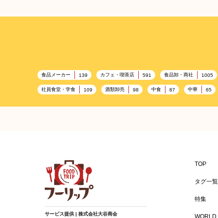
食品メーカー
カフェ・喫茶店
食品卸・商社
139
591
1005
社員食堂・学食
酒類卸売
中食
中華
109
98
87
65
プレミアム
百貨店・デパート
ハイクオリティ
632
533
424
レストラン
ギフト
観光地・売店
ブライダ
276
250
250
ピクニック
BBQ施設
母の日
レジャー
175
173
170
フードサービス
温浴施設
エステ
155
SA/PA
153
149
女性
プール
食材宅配業
バレンタイン
125
122
122
TOP
アレルゲンフリー
家族
バー
ベーカリー
92
91
89
8
タグ一覧
環境にやさしい
こどもの日
給食
アジア・エ
70
69
67
特集
冬
ドライブ
ヴィーガン
焼肉
グル
53
40
38
37
サービス提供 | 株式会社大谷商会
WORLD 