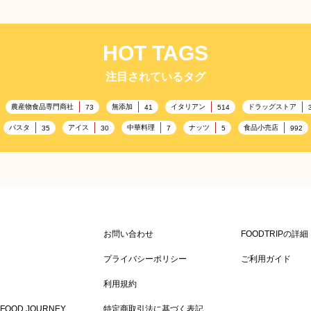
HOT TAGS
注目されているタグ
農産物食品専門商社
無添加
イタリアン
ドラッグストア
73
41
514
パスタ
アイス
中華料理
ナッツ
食品小売店
35
30
7
5
992
記念日
雑貨販売店
リラックス
ヘルシー
コ
417
351
323
323
ル・冠婚葬祭
通信販売
アウトドア
レジャー施設
245
208
198
198
キャンプ施設
ドイツ料理
父の日
海の家
167
167
164
161
158
ケータリング
スポーツ
スポーツ関連施設
フィッ
141
137
134
130
かわいい
クリスマス
アミューズメント施設
お菓子
120
116
115
104
お問い合わせ
FOODTRIPの詳
農場・牧場
温泉
キッチンカー
春
7
86
84
84
82
SDGs
75
プライバシーポリシー
ご利用ガイド
スニック
ハロウィン
和食
サウナ
ダイエット
65
64
63
59
58
利用規約
テンフリー
食肉・卵専門商社
男性
ドリンク
イースタ
36
36
34
33
FOOD JOURNEY
特定商取引法に基づく表記