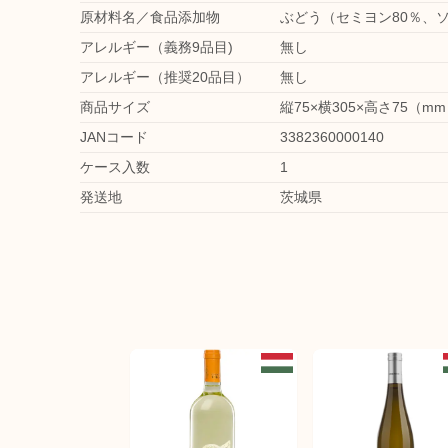
原材料名／食品添加物
ぶどう（セミヨン80％、
アレルギー（義務9品目)
無し
アレルギー（推奨20品目）
無し
商品サイズ
縦75×横305×高さ75（m
JANコード
3382360000140
ケース入数
1
発送地
茨城県