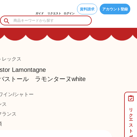
資料請求
アカウント登録
ガイド
リクエスト
ログイン
トレックス
stor Lamontagne
ストール ラモンターヌwhite
ワイン/シャトー
ンス
リクエストボード
ランス
類