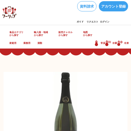
資料請求
アカウント登録
ガイド
リクエスト
ログイン
食品カテゴリ
輸入国・地域
販売チャネル
地図
から探す
から探す
から探す
から探す
家庭用
業務用
酒類
常温
冷蔵
冷凍