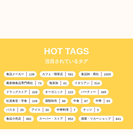
HOT TAGS
注目されているタグ
食品メーカー
カフェ・喫茶店
食品卸・商社
139
591
1005
農産物食品専門商社
無添加
イタリアン
73
41
514
ドラッグストア
オーガニック
パーティー
329
222
395
社員食堂・学食
酒類卸売
中食
中華
109
98
87
65
パスタ
アイス
中華料理
ナッツ
35
30
7
5
食品小売店
スーパー・ストア
酒屋・リカーショップ
992
852
841
プレミアム
百貨店・デパート
ハイクオリティ
632
533
424