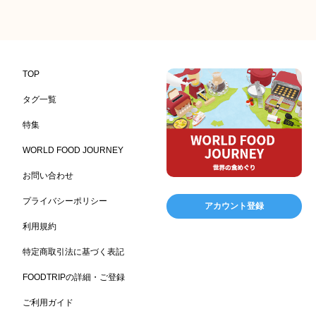
記念日
雑貨販売店
リラックス
ヘルシー
417
351
323
323
コンビニエンスストア
加工食品卸売
ホテル・旅館
314
303
285
レストラン
ギフト
観光地・売店
276
250
250
ブライダル・冠婚葬祭
通信販売
アウトドア
245
208
198
TOP
レジャー施設
ランチ
美容
テーマパーク
198
192
192
176
タグ一覧
ピクニック
BBQ施設
母の日
レジャー
175
173
170
167
特集
キャンプ施設
ドイツ料理
父の日
海の家
167
164
161
158
WORLD FOOD JOURNEY
フランス料理
ヘルス関連施設
フードサービス
157
156
155
お問い合わせ
温浴施設
エステ
ケータリング
SA/PA
153
149
141
137
スポーツ
スポーツ関連施設
フィットネス
134
130
128
プライバシーポリシー
アカウント登録
ホームセンター
理容・美容
女性
プール
128
127
125
122
利用規約
食材宅配業
バレンタイン
かわいい
122
120
116
特定商取引法に基づく表記
クリスマス
アミューズメント施設
お菓子
115
104
103
FOODTRIPの詳細・ご登録
フルーツ
洋食
夏
アレルゲンフリー
99
98
97
92
ご利用ガイド
家族
バー
ベーカリー
農場・牧場
91
89
87
86