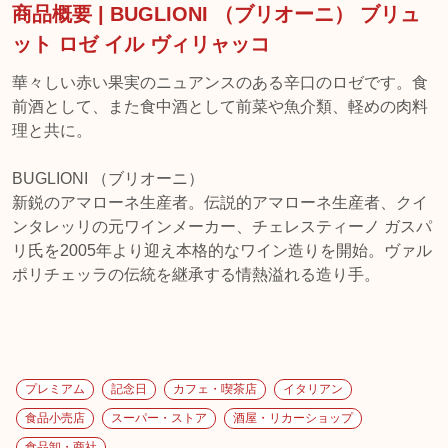
商品概要 | BUGLIONI （ブリオーニ） ブリュ
ット ロゼ イル ヴィリャッコ
華々しい赤い果実のニュアンスのある辛口のロゼです。食
前酒として、また食中酒として前菜や魚介類、軽めの肉料
理と共に。
BUGLIONI （ブリオーニ）
新鋭のアマローネ生産者。伝説的アマローネ生産者、クイ
ンタレッリの元ワインメーカー、チェレスティーノ ガスパ
リ氏を2005年より迎え本格的なワイン造りを開始。ヴァル
ポリチェッラの伝統を継承する情熱溢れる造り手。
プレミアム
記念日
カフェ・喫茶店
イタリアン
食品小売店
スーパー・ストア
酒屋・リカーショップ
食品卸・商社