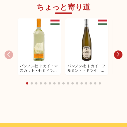
ちょっと寄り道
パンノン社 トカイ・マ
パンノン社 トカイ・フ
パンノ
BUGLIONI（ブリオー
BUGLIONI（ブリオー
スカット・セミドラ
ルミント・ドライ 白
スー5
ニ） リパッソ クラシ
ニ） スーペリオーレ
イ 白ワイン
ワイン
デザー
コ スーペリオーレ
ヴァルポリチェッラ ク
DOC イル ブジャルド
ラシコ DOC リンペル
フェット