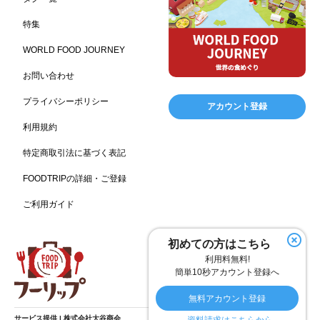
ピクニック
BBQ施設
母の日
レジャー
175
173
170
167
特集
キャンプ施設
ドイツ料理
父の日
海の家
167
164
161
158
WORLD FOOD JOURNEY
フランス料理
ヘルス関連施設
フードサービス
157
156
155
お問い合わせ
温浴施設
エステ
ケータリング
SA/PA
153
149
141
137
スポーツ
スポーツ関連施設
フィットネス
134
130
128
プライバシーポリシー
アカウント登録
ホームセンター
理容・美容
女性
プール
128
127
125
122
利用規約
食材宅配業
バレンタイン
かわいい
122
120
116
特定商取引法に基づく表記
クリスマス
アミューズメント施設
お菓子
115
104
103
FOODTRIPの詳細・ご登録
フルーツ
洋食
夏
アレルゲンフリー
99
98
97
92
ご利用ガイド
家族
バー
ベーカリー
農場・牧場
91
89
87
86
温泉
キッチンカー
春
居酒屋
84
84
82
SDGs
75
75
初めての方はこちら
ファミリーレストラン
スイーツ
環境にやさしい
74
72
70
利用料無料!
こどもの日
給食
アジア・エスニック
ハロウィン
69
67
65
64
簡単10秒アカウント登録へ
和食
サウナ
ダイエット
こども
秋
63
59
58
57
57
無料アカウント登録
テイクアウト・デリバリー
冬
ドライブ
55
53
40
サービス提供 | 株式会社大谷商会