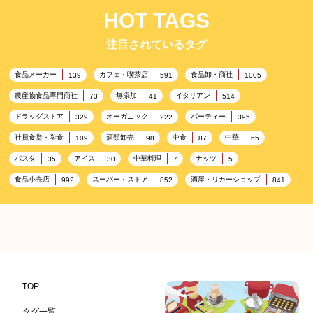
HOT TAGS
注目されているタグ
食品メーカー
カフェ・喫茶店
食品卸・商社
139
591
1005
農産物食品専門商社
無添加
イタリアン
73
41
514
ドラッグストア
オーガニック
パーティー
329
222
395
社員食堂・学食
酒類卸売
中食
中華
109
98
87
65
パスタ
アイス
中華料理
ナッツ
35
30
7
5
食品小売店
スーパー・ストア
酒屋・リカーショップ
992
852
841
プレミアム
百貨店・デパート
ハイクオリティ
632
533
424
記念日
雑貨販売店
リラックス
ヘルシー
417
351
323
323
コンビニエンスストア
加工食品卸売
ホテル・旅館
314
303
285
レストラン
ギフト
観光地・売店
276
250
250
ブライダル・冠婚葬祭
通信販売
アウトドア
245
208
198
TOP
レジャー施設
ランチ
美容
テーマパーク
198
192
192
176
タグ一覧