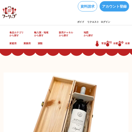
資料請求
アカウント登録
ガイド
リクエスト
ログイン
食品カテゴリ
輸入国・地域
販売チャネル
地図
から探す
から探す
から探す
から探す
家庭用
業務用
酒類
常温
冷蔵
冷凍